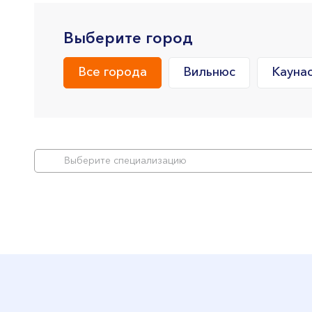
Выберите город
Все города
Вильнюс
Кауна
Bыберите специализацию