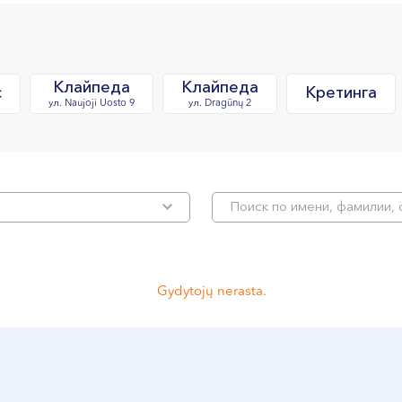
Клайпеда
Клайпеда
с
Кретинга
ул. Naujoji Uosto 9
ул. Dragūnų 2
Gydytojų nerasta.