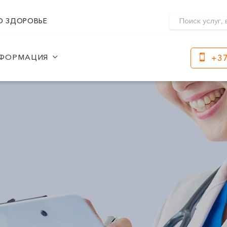
О ЗДОРОВЬЕ
ФОРМАЦИЯ
+37
Клайпеда
Кр
ул. Dragūnų 2
Часы работы:
I-V 08:00 - 20:00
Час
VI, VII --
I-V
VI, 
ул. Naujoji Uosto 9
Часы работы:
I-V 08:00 - 20:00
VI 09:00 - 15:00
VII --