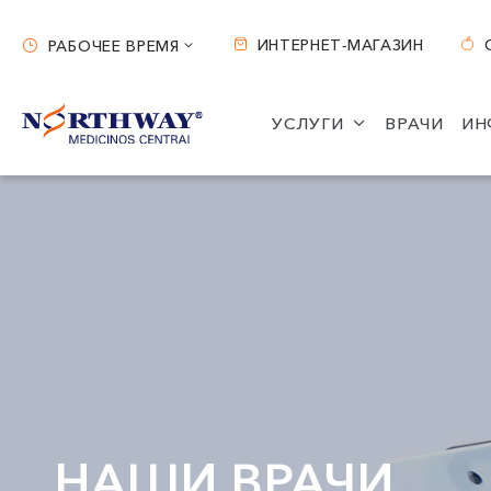
ИНТЕРНЕТ-МАГАЗИН
РАБОЧЕЕ ВРЕМЯ
Рабочее время
УСЛУГИ
ВРАЧИ
ИН
Вильнюс
Каунас
ул. S. Žukausko 19
ул. Miško 25A
Часы работы:
Часы работы:
I-V 07:30 - 20:30
I-V 08:00 - 20:00
VI 09:00 - 15:00
VI 09:00 - 15:00
VII --
VII --
НАШИ ВРАЧИ