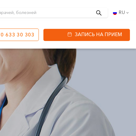
Поиск
RU
ЗАПИСЬ НА ПРИЕМ
0 633 30 303
етинга
ул. J. Basanavičiaus
80
ы работы:
 08:00 - 20:00
VII --