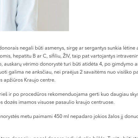
donorais negali būti asmenys, sirgę ar sergantys sunkia lėtine
mis, hepatitu B ar C, sifiliu, ŽIV, taip pat vartojantys intraven
mo, auskarų vėrimo donorystė turi būti atidėta 4, po gimdymo
uoti galima ne anksčiau, nei praėjus 2 savaitėms nuo visiško pa
s apžiūros Kraujo centre.
 prieš ir po procedūros rekomenduojama gerti kuo daugiau sky
s dozės imamos visuose pasaulio kraujo centruose.
 donorystės metu paimami 450 ml nepadaro jokios žalos jį donu