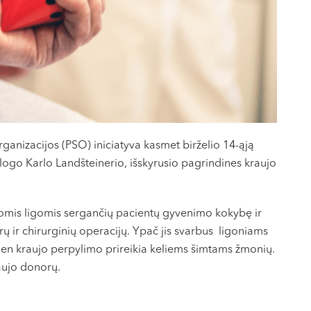
ganizacijos (PSO) iniciatyva kasmet birželio 14-ąją
ologo Karlo Landšteinerio, išskyrusio pagrindines kraujo
omis ligomis sergančių pacientų gyvenimo kokybę ir
ir chirurginių operacijų. Ypač jis svarbus ligoniams
ien kraujo perpylimo prireikia keliems šimtams žmonių.
raujo donorų.