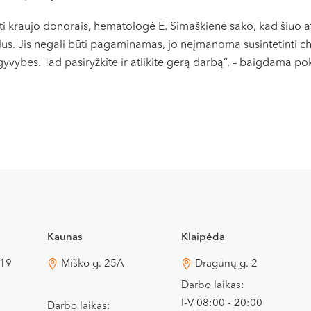
ti kraujo donorais, hematologė E. Simaškienė sako, kad šiuo a
us. Jis negali būti pagaminamas, jo neįmanoma susintetinti chem
yvybes. Tad pasiryžkite ir atlikite gerą darbą“, – baigdama pok
Kaunas
Klaipėda
 19
Miško g. 25A
Dragūnų g. 2
Darbo laikas:
I-V 08:00 - 20:00
Darbo laikas: