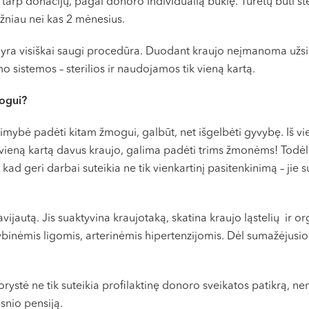
 tarp donacijų, pagal donoro individualią būklę. Turėtų būti s
ažniau nei kas 2 mėnesius.
yra visiškai saugi procedūra. Duodant kraujo neįmanoma užsikr
 sistemos – sterilios ir naudojamos tik vieną kartą.
ogui?
limybė padėti kitam žmogui, galbūt, net išgelbėti gyvybę. Iš
d vieną kartą davus kraujo, galima padėti trims žmonėms! Todė
ad geri darbai suteikia ne tik vienkartinį pasitenkinimą – jie s
ijautą. Jis suaktyvina kraujotaką, skatina kraujo ląstelių ir o
tybinėmis ligomis, arterinėmis hipertenzijomis. Dėl sumažėjus
orystė ne tik suteikia profilaktinę donoro sveikatos patikrą, 
snio pensiją.