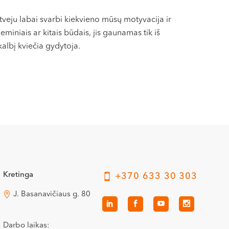
tveju labai svarbi kiekvieno mūsų motyvacija ir
iniais ar kitais būdais, jis gaunamas tik iš
albį kviečia gydytoja.
Kretinga
+370 633 30 303
J. Basanavičiaus g. 80
Darbo laikas: