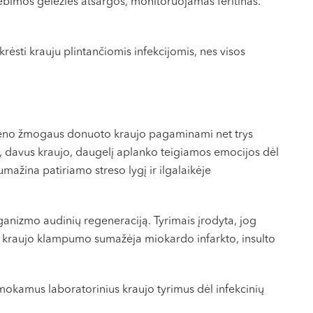
tebimos geležies atsargos, monitoruojamas feritinas.
ėsti krauju plintančiomis infekcijomis, nes visos
 vieno žmogaus donuoto kraujo pagaminami net trys
l, davus kraujo, daugelį aplanko teigiamos emocijos dėl
umažina patiriamo streso lygį ir ilgalaikėje
rganizmo audinių regeneraciją. Tyrimais įrodyta, jog
io kraujo klampumo sumažėja miokardo infarkto, insulto
nemokamus laboratorinius kraujo tyrimus dėl infekcinių