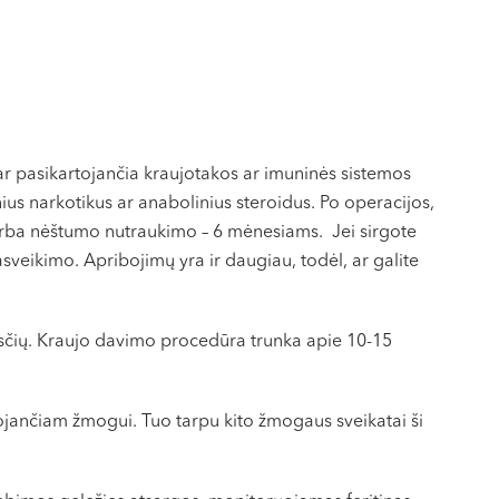
 ar pasikartojančia kraujotakos ar imuninės sistemos
inius narkotikus ar anabolinius steroidus. Po operacijos,
 arba nėštumo nutraukimo – 6 mėnesiams. Jei sirgote
sveikimo. Apribojimų yra ir daugiau, todėl, ar galite
sčių. Kraujo davimo procedūra trunka apie 10-15
ojančiam žmogui. Tuo tarpu kito žmogaus sveikatai ši