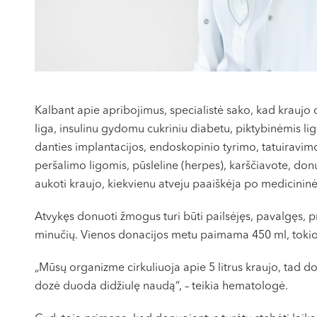
Kalbant apie apribojimus, specialistė sako, kad kraujo 
liga, insulinu gydomu cukriniu diabetu, piktybinėmis ligo
danties implantacijos, endoskopinio tyrimo, tatuiravi
peršalimo ligomis, pūsleline (herpes), karščiavote, don
aukoti kraujo, kiekvienu atveju paaiškėja po medicininė
Atvykęs donuoti žmogus turi būti pailsėjęs, pavalgęs,
minučių. Vienos donacijos metu paimama 450 ml, tokio
„Mūsų organizme cirkuliuoja apie 5 litrus kraujo, tad
dozė duoda didžiulę naudą“, – teikia hematologė.