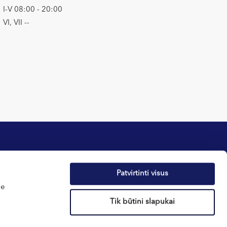
I-V 08:00 - 20:00
VI, VII --
Patvirtinti visus
tika
Apie sveikatą
me
atos
Naujienos
Tik būtini slapukai
 taisyklės
Dovanų kuponai
E-parduotuvė