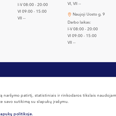
VI, VII --
I-V 08:00 - 20:00
VI 09:00 - 15:00
Naujoji Uosto g. 9
VII --
Darbo laikas:
I-V 08:00 - 20:00
VI 09:00 - 15:00
VII --
Apmokėjimas ir draudimas
Privatumo poli
ą naršymo patirtį, statistiniais ir rinkodaros tikslais naudoja
ate savo sutikimą su slapukų įrašymu.
Inbank lizingas
Slapukų nuost
 ir
General Financing banko
Vidaus tvarkos
lapukų politikoje.
medlizingas
Atsiliepimai