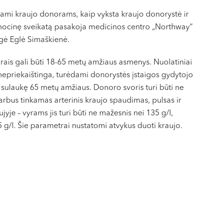
liami kraujo donorams, kaip vyksta kraujo donorystė ir
 emocinę sveikatą pasakoja medicinos centro „Northway“
gė Eglė Simaškienė.
orais gali būti 18-65 metų amžiaus asmenys. Nuolatiniai
 nepriekaištinga, turėdami donorystės įstaigos gydytojo
r sulaukę 65 metų amžiaus. Donoro svoris turi būti ne
arbus tinkamas arterinis kraujo spaudimas, pulsas ir
je – vyrams jis turi būti ne mažesnis nei 135 g/l,
 g/l. Šie parametrai nustatomi atvykus duoti kraujo.