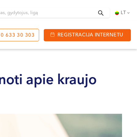
Ieškoti
LT
REGISTRACIJA INTERNETU
0 633 30 303
tinga
J. Basanavičiaus g. 80
bo laikas:
noti apie kraujo
 08:00 - 20:00
VII --