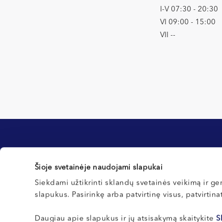
I-V 07:30 - 20:30
VI 09:00 - 15:00
VII --
Informacija klientams
Šioje svetainėje naudojami slapukai
Kontaktai ir rekvizitai
Registracijos tvarka
Siekdami užtikrinti sklandų svetainės veikimą ir ger
slapukus. Pasirinkę arba patvirtinę visus, patvirtin
Northway Vilnius
Pirmą kartą pas mus?
Northway Klaipėda
Pasiruošimas tyrimams
Daugiau apie slapukus ir jų atsisakymą skaitykite
S
Northway Kretinga
operacijoms