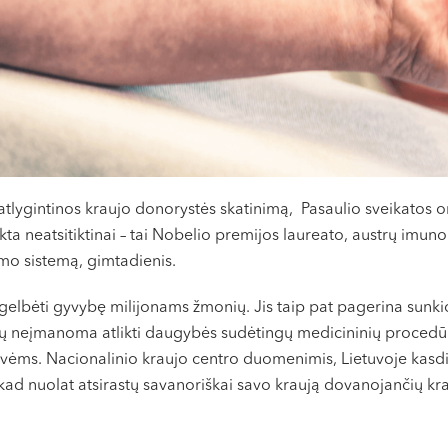
tlygintinos kraujo donorystės skatinimą, Pasaulio sveikatos or
ta neatsitiktinai – tai Nobelio premijos laureato, austrų imun
imo sistemą, gimtadienis.
lbėti gyvybę milijonams žmonių. Jis taip pat pagerina sunki
ų neįmanoma atlikti daugybės sudėtingų medicininių procedūrų 
yvėms. Nacionalinio kraujo centro duomenimis, Lietuvoje kasd
, kad nuolat atsirastų savanoriškai savo kraują dovanojančių k