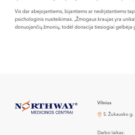
Vis dar abejojantiems, bijantiems ar nedrįstantiems tap
psichologinis nusiteikimas. „Žmogaus kraujas yra unikal
donuojančių žmonių, todėl donacija tiesiogiai gelbėja g
Vilnius
S. Žukausko g.
Darbo laikas: