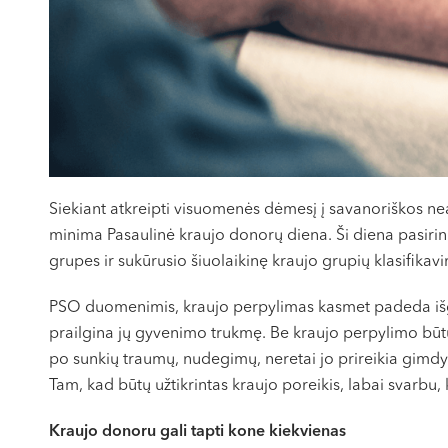
Siekiant atkreipti visuomenės dėmesį į savanoriškos nea
minima Pasaulinė kraujo donorų diena. Ši diena pasirink
grupes ir sukūrusio šiuolaikinę kraujo grupių klasifikav
PSO duomenimis, kraujo perpylimas kasmet padeda išge
prailgina jų gyvenimo trukmę. Be kraujo perpylimo būt
po sunkių traumų, nudegimų, neretai jo prireikia gimd
Tam, kad būtų užtikrintas kraujo poreikis, labai svarbu
Kraujo donoru gali tapti kone kiekvienas