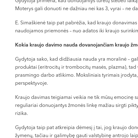
Gydytoja primena, kad donuojantys turėtų stebėti laiką
Moterys gali donuoti ne dažniau nei kas 3, vyrai – ne d
E. Simaškienė taip pat pabrėžia, kad kraujo donavimas 
naudojamos priemonės – nuo adatos iki kraujo surinkimo
Kokia kraujo davimo nauda dovanojančiam kraujo žm
Gydytoja sako, kad didžiausia nauda yra moralinė – ga
produktai (eritrocitų ir trombocitų masės, plazma), ta
prasmingo darbo atlikimo. Moksliniais tyrimais įrodyta, k
perspektyvoje.
Kraujo davimas teigiamai veikia ne tik mūsų emocinę sav
reguliariai donuojantys žmonės linkę mažiau sirgti pik
rizika.
Gydytoja taip pat atkreipia dėmesį į tai, jog kraujo don
žymenų, tačiau ir galimybę gauti valstybinę antrojo laip