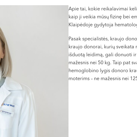
Apie tai, kokie reikalavimai ke
kaip ji veikia mūsų fizinę bei
Klaipėdoje gydytoja hematolo
Pasak specialistės, kraujo don
kraujo donorai, kurių sveikata
išduotą leidimą, gali donuoti i
mažesnis nei 50 kg. Taip pat sv
hemoglobino lygis donoro kraujy
moterims – ne mažesnis nei 125