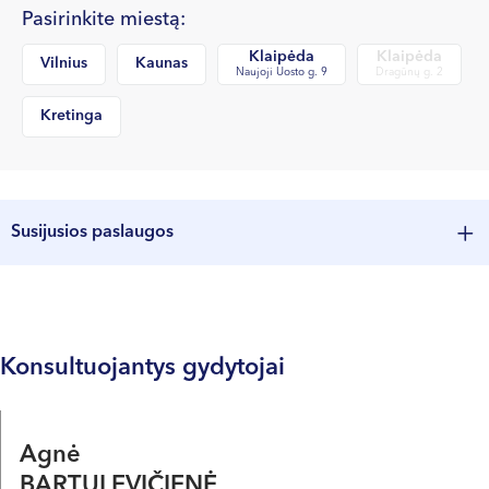
Pasirinkite miestą:
Klaipėda
Klaipėda
Vilnius
Kaunas
Naujoji Uosto g. 9
Dragūnų g. 2
Kretinga
Susijusios paslaugos
Paslaugos pavadinimas
Kaina
Norėdami matyti paslaugas ir jų kainas pasirinkite miestą
Konsultuojantys gydytojai
Agnė
BARTULEVIČIENĖ