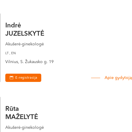
Indrė
JUZELSKYTĖ
Akušerė-ginekologė
LT , EN
Vilnius, S. Žukausko g. 19
Apie gydytoją
E-registracija
Rūta
MAŽELYTĖ
Akušerė-ginekologė