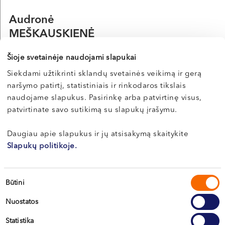
Audronė
MEŠKAUSKIENĖ
Akušerė-ginekologė, nevaisingumo gydymo specialistė
Šioje svetainėje naudojami slapukai
LT , RU
Siekdami užtikrinti sklandų svetainės veikimą ir gerą
Vilnius, S. Žukausko g. 19
naršymo patirtį, statistiniais ir rinkodaros tikslais
naudojame slapukus. Pasirinkę arba patvirtinę visus,
Apie gydytoją
patvirtinate savo sutikimą su slapukų įrašymu.
E-registracija
Daugiau apie slapukus ir jų atsisakymą skaitykite
Slapukų politikoje.
Žygimantas
MISEVIČIUS
Sutikimo
Būtini
pasirinkimas
Akušeris-ginekologas, nevaisingumo gydymo specialistas
Nuostatos
LT , EN
Statistika
Vilnius, S. Žukausko g. 19