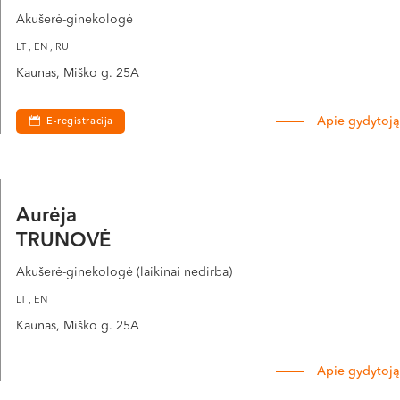
Akušerė-ginekologė
LT , EN , RU
Kaunas, Miško g. 25A
Apie gydytoją
E-registracija
Aurėja
TRUNOVĖ
Akušerė-ginekologė (laikinai nedirba)
LT , EN
Kaunas, Miško g. 25A
Apie gydytoją