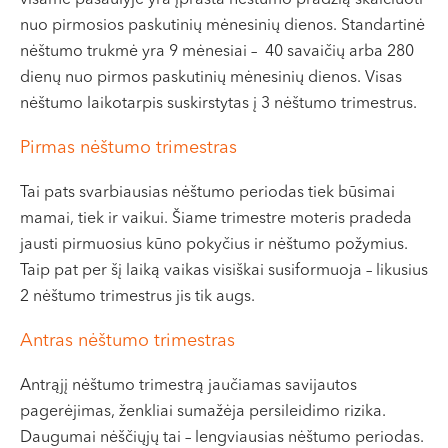
visame pasaulyje yra įprasta nėštumo pradžią skaičiuoti
nuo pirmosios paskutinių mėnesinių dienos. Standartinė
nėštumo trukmė yra 9 mėnesiai – 40 savaičių arba 280
dienų nuo pirmos paskutinių mėnesinių dienos. Visas
nėštumo laikotarpis suskirstytas į 3 nėštumo trimestrus.
Pirmas nėštumo trimestras
Tai pats svarbiausias nėštumo periodas tiek būsimai
mamai, tiek ir vaikui. Šiame trimestre moteris pradeda
jausti pirmuosius kūno pokyčius ir nėštumo požymius.
Taip pat per šį laiką vaikas visiškai susiformuoja – likusius
2 nėštumo trimestrus jis tik augs.
Antras nėštumo trimestras
Antrąjį nėštumo trimestrą jaučiamas savijautos
pagerėjimas, ženkliai sumažėja persileidimo rizika.
Daugumai nėščiųjų tai – lengviausias nėštumo periodas.