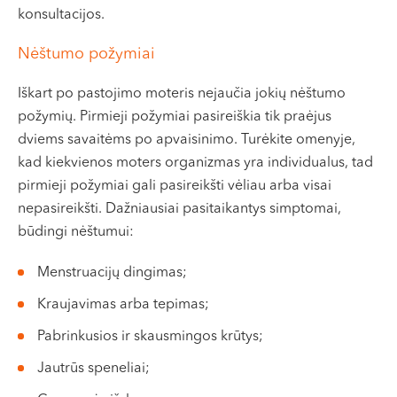
konsultacijos.
Nėštumo požymiai
Iškart po pastojimo moteris nejaučia jokių nėštumo
požymių. Pirmieji požymiai pasireiškia tik praėjus
dviems savaitėms po apvaisinimo. Turėkite omenyje,
kad kiekvienos moters organizmas yra individualus, tad
pirmieji požymiai gali pasireikšti vėliau arba visai
nepasireikšti. Dažniausiai pasitaikantys simptomai,
būdingi nėštumui:
Menstruacijų dingimas;
Kraujavimas arba tepimas;
Pabrinkusios ir skausmingos krūtys;
Jautrūs speneliai;