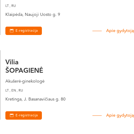
LT , RU
Klaipėda, Naujoji Uosto g. 9
Apie gydytoją
E-registracija
Vilia
ŠOPAGIENĖ
Akušerė-ginekologė
LT , EN , RU
Kretinga, J. Basanavičiaus g. 80
Apie gydytoją
E-registracija