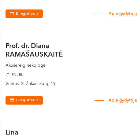
Apie gydytoją
E-registracija
Prof. dr. Diana
RAMAŠAUSKAITĖ
Akušerė-ginekologė
LT , EN , RU
Vilnius, S. Žukausko g. 19
Apie gydytoją
E-registracija
Lina