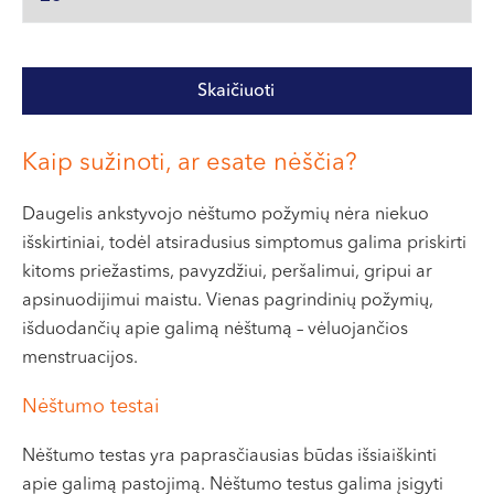
VI, VII --
Kaip sužinoti, ar esate nėščia?
Daugelis ankstyvojo nėštumo požymių nėra niekuo
išskirtiniai, todėl atsiradusius simptomus galima priskirti
kitoms priežastims, pavyzdžiui, peršalimui, gripui ar
apsinuodijimui maistu. Vienas pagrindinių požymių,
išduodančių apie galimą nėštumą – vėluojančios
menstruacijos.
Nėštumo testai
Nėštumo testas yra paprasčiausias būdas išsiaiškinti
apie galimą pastojimą. Nėštumo testus galima įsigyti