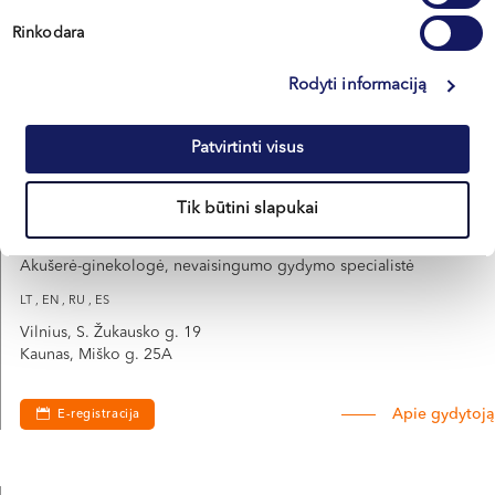
Kaunas, Miško g. 25A
Rinkodara
Apie gydytoją
E-registracija
Rodyti informaciją
Patvirtinti visus
Dr. Lina
Tik būtini slapukai
MOCKEVIČIENĖ
Akušerė-ginekologė, nevaisingumo gydymo specialistė
LT , EN , RU , ES
Vilnius, S. Žukausko g. 19
Kaunas, Miško g. 25A
Apie gydytoją
E-registracija