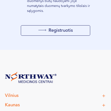
duomenys būtų naudojami joje
numatytais duomenų tvarkymo tikslais ir
sąlygomis.
Registruotis
Vilnius
Kaunas