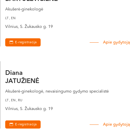
Akušerė-ginekologė
LT , EN
Vilnius, S. Žukausko g. 19
Apie gydytoją
E-registracija
Diana
JATUŽIENĖ
Akušerė-ginekologė, nevaisingumo gydymo specialistė
LT , EN , RU
Vilnius, S. Žukausko g. 19
Apie gydytoją
E-registracija