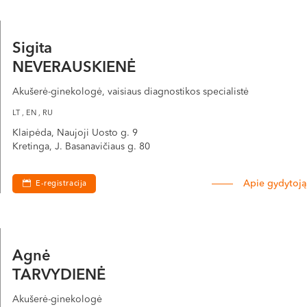
Sigita
NEVERAUSKIENĖ
Akušerė-ginekologė, vaisiaus diagnostikos specialistė
LT , EN , RU
Klaipėda, Naujoji Uosto g. 9
Kretinga, J. Basanavičiaus g. 80
Apie gydytoją
E-registracija
Agnė
TARVYDIENĖ
Akušerė-ginekologė