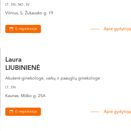
LT , EN , NO , SV
Vilnius, S. Žukausko g. 19
Apie gydytoją
E-registracija
Laura
LIUBINIENĖ
Akušerė-ginekologė, vaikų ir paauglių ginekologė
LT , EN
Kaunas, Miško g. 25A
Apie gydytoją
E-registracija