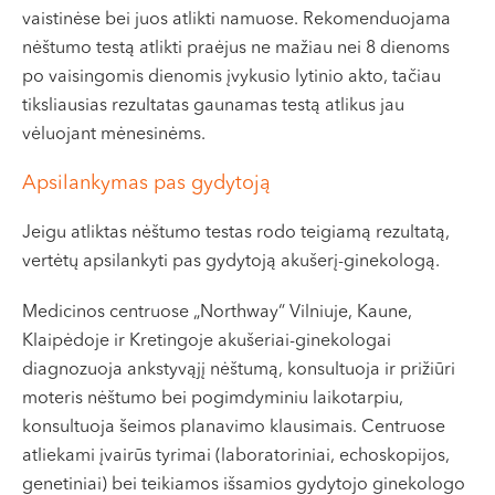
vaistinėse bei juos atlikti namuose. Rekomenduojama
nėštumo testą atlikti praėjus ne mažiau nei 8 dienoms
po vaisingomis dienomis įvykusio lytinio akto, tačiau
tiksliausias rezultatas gaunamas testą atlikus jau
vėluojant mėnesinėms.
Apsilankymas pas gydytoją
Jeigu atliktas nėštumo testas rodo teigiamą rezultatą,
vertėtų apsilankyti pas gydytoją akušerį-ginekologą.
Medicinos centruose „Northway“ Vilniuje, Kaune,
Klaipėdoje ir Kretingoje akušeriai-ginekologai
diagnozuoja ankstyvąjį nėštumą, konsultuoja ir prižiūri
moteris nėštumo bei pogimdyminiu laikotarpiu,
konsultuoja šeimos planavimo klausimais. Centruose
atliekami įvairūs tyrimai (laboratoriniai, echoskopijos,
genetiniai) bei teikiamos išsamios gydytojo ginekologo