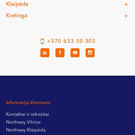
Klaipėda
Kretinga
+370 633 30 303
Informacija klientams
Kontaktai ir rekvizitai
Northway Vilnius
Northway Klaipėda