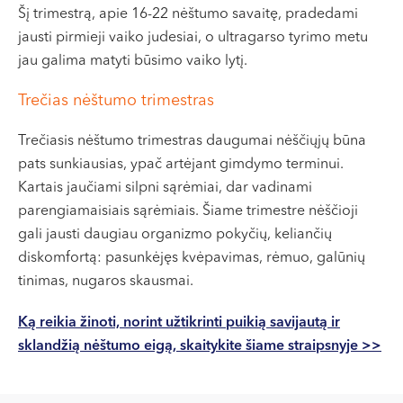
Šį trimestrą, apie 16-22 nėštumo savaitę, pradedami
jausti pirmieji vaiko judesiai, o ultragarso tyrimo metu
jau galima matyti būsimo vaiko lytį.
Trečias nėštumo trimestras
Trečiasis nėštumo trimestras daugumai nėščiųjų būna
pats sunkiausias, ypač artėjant gimdymo terminui.
Kartais jaučiami silpni sąrėmiai, dar vadinami
parengiamaisiais sąrėmiais. Šiame trimestre nėščioji
gali jausti daugiau organizmo pokyčių, keliančių
diskomfortą: pasunkėjęs kvėpavimas, rėmuo, galūnių
tinimas, nugaros skausmai.
Ką reikia žinoti, norint užtikrinti puikią savijautą ir
sklandžią nėštumo eigą, skaitykite šiame straipsnyje >>