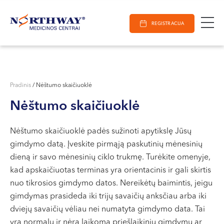
Ieškoti
E-Registracija
Darbo laikas
Paieška
REGISTRACIJA
VILNIUJE
KAUNE
Vilnius
KLAIPĖDOJE
S. Žukausko g. 19
Pradinis
/
Nėštumo skaičiuoklė
Darbo laikas:
Nėštumo skaičiuoklė
I-V 07:30 - 20:30
VI 09:00 - 15:00
Nėštumo skaičiuoklė padės sužinoti apytikslę Jūsų
VII --
gimdymo datą. Įveskite pirmąją paskutinių mėnesinių
Kaunas
dieną ir savo mėnesinių ciklo trukmę. Turėkite omenyje,
Miško g. 25A
kad apskaičiuotas terminas yra orientacinis ir gali skirtis
nuo tikrosios gimdymo datos. Nereikėtų baimintis, jeigu
Darbo laikas:
gimdymas prasideda iki trijų savaičių anksčiau arba iki
I-V 08:00 - 20:00
dviejų savaičių vėliau nei numatyta gimdymo data. Tai
VI 09:00 - 15:00
yra normalu ir nėra laikoma priešlaikiniu gimdymu ar