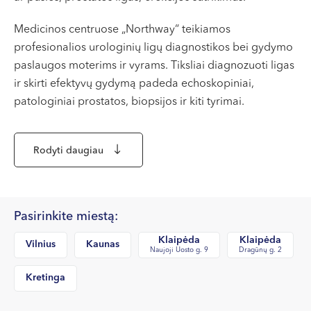
VII --
Klaipėda
Medicinos centruose „Northway“ teikiamos
profesionalios urologinių ligų diagnostikos bei gydymo
Dragūnų g. 2
paslaugos moterims ir vyrams. Tiksliai diagnozuoti ligas
Darbo laikas:
ir skirti efektyvų gydymą padeda echoskopiniai,
I-V 08:00 - 20:00
patologiniai prostatos, biopsijos ir kiti tyrimai.
VI, VII --
Naujoji Uosto g. 9
Dažniausios moterų ligos, kurias gydo
Rodyti daugiau
Darbo laikas:
urologai
I-V 08:00 - 20:00
VI 09:00 - 15:00
Dažniausios moterų ligos yra šlapimo pūslės
VII --
Pasirinkite miestą:
uždegimas, šlapimo takų uždegimas ar šlapimo takų
Kretinga
Klaipėda
Klaipėda
infekcija.
Vilnius
Kaunas
Naujoji Uosto g. 9
Dragūnų g. 2
J. Basanavičiaus g. 80
Daugeliui moterų tenka susidurti su įvairiomis šlapimo
Kretinga
Darbo laikas:
takų infekcijomis. Dažniausia šlapimo takų infekcija –
I-V 08:00 - 20:00
šlapimo pūslės uždegimas (kitaip – cistitas). Šia bakterijų