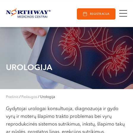
Ieškoti
E-Registracija
Darbo laikas
Paieška
REGISTRACIJA
VILNIUJE
KAUNE
Vilnius
KLAIPĖDOJE
S. Žukausko g. 19
Darbo laikas:
I-V 07:30 - 20:30
UROLOGIJA
VI 09:00 - 15:00
VII --
Kaunas
Pradinis
/
Paslaugos
/
Urologija
Miško g. 25A
Gydytojai urologai konsultuoja, diagnozuoja ir gydo
Darbo laikas:
vyrų ir moterų šlapimo trakto problemas bei vyrų
I-V 08:00 - 20:00
reprodukcinės sistemos sutrikimus, inkstų, šlapimo takų
VI 09:00 - 15:00
ar pūslės, prostatos ligas, erekcijos sutrikimus.