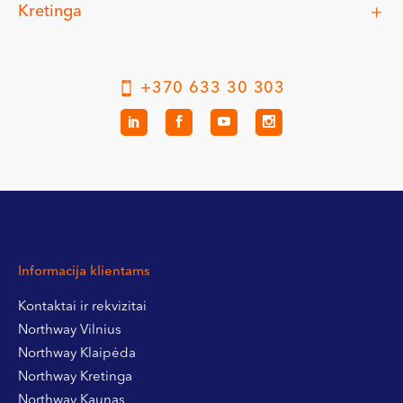
Kretinga
Gydytojai gastroenterologai teikia išsamias
konsultacijas, skiria ir atlieka reikiamus tyrimus, gydo
ūmias ir lėtines virškinamojo trakto ligas, pateikia
naudingų rekomendacijų apie jų profilaktiką.
+370 633 30 303
Informacija klientams
Kontaktai ir rekvizitai
Northway Vilnius
Northway Klaipėda
Northway Kretinga
Northway Kaunas