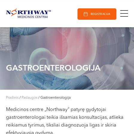
Ieškoti
E-Registracija
Darbo laikas
Paieška
REGISTRACIJA
VILNIUJE
KAUNE
Vilnius
KLAIPĖDOJE
S. Žukausko g. 19
Darbo laikas:
I-V 07:30 - 20:30
GASTROENTEROLOGIJA
VI 09:00 - 15:00
VII --
Kaunas
Pradinis
/
Paslaugos
/
Gastroenterologija
Miško g. 25A
Medicinos centre „Northway“ patyrę gydytojai
Darbo laikas:
gastroenterologai teikia išsamias konsultacijas, atlieka
I-V 08:00 - 20:00
reikiamus tyrimus, tiksliai diagnozuoja ligas ir skiria
VI 09:00 - 15:00
efektyviausią gydymą.