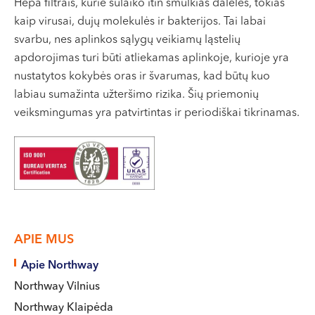
Hepa filtrais, kurie sulaiko itin smulkias daleles, tokias
kaip virusai, dujų molekulės ir bakterijos. Tai labai
svarbu, nes aplinkos sąlygų veikiamų ląstelių
apdorojimas turi būti atliekamas aplinkoje, kurioje yra
nustatytos kokybės oras ir švarumas, kad būtų kuo
labiau sumažinta užteršimo rizika. Šių priemonių
veiksmingumas yra patvirtintas ir periodiškai tikrinamas.
APIE MUS
Apie Northway
Northway Vilnius
Northway Klaipėda