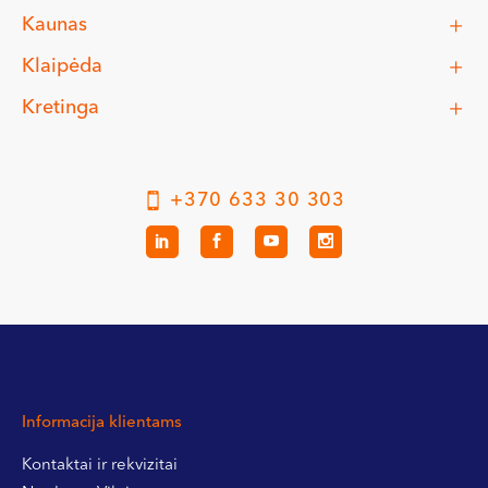
Kaunas
Klaipėda
Kretinga
+370 633 30 303
Informacija klientams
Kontaktai ir rekvizitai