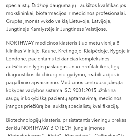
VII --
specialistų. Didžioji dauguma jų – aukštos kvalifikacijos
Klaipėda
mokslininkai, biofarmacijos ir medicinos profesionalai.
Grupės įmonės vykdo veiklą Lietuvoje, Latvijoje,
Dragūnų g. 2
Jungtinėje Karalystėje ir Jungtinėse Valstijose.
Darbo laikas:
I-V 08:00 - 20:00
NORTHWAY medicinos klasteris šiuo metu vienija 8
VI, VII --
klinikas Vilniuje, Kaune, Kretingoje, Klaipėdoje, Rygoje ir
Londone, pacientams teikiančias kompleksines
Naujoji Uosto g. 9
aukščiausio lygio paslaugas – nuo profilaktikos, ligų
Darbo laikas:
diagnostikos iki chirurginio gydymo, reabilitacijos ir
I-V 08:00 - 20:00
pagalbinio apvaisinimo. Medicinos centruose įdiegta
VI 09:00 - 15:00
kokybės vadybos sistema ISO 9001:2015 užtikrina
VII --
saugų ir kokybišką pacientų aptarnavimą, medicinos
Kretinga
įrangos priežiūrą bei aukštą specialistų kvalifikaciją.
J. Basanavičiaus g. 80
Biotechnologijų klasteris, prisistatantis vieningu prekės
Darbo laikas:
ženklu NORTHWAY BIOTECH, jungia įmones
I-V 08:00 - 20:00