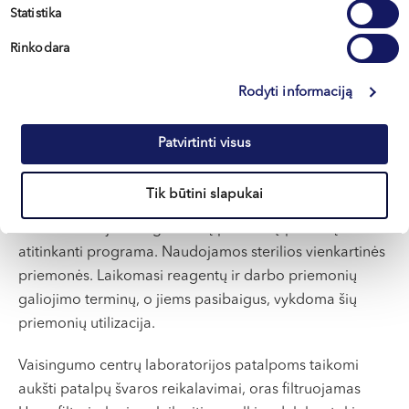
Statistika
patenkinti pacientų reikalavimus, bet ir juos viršyti.
Nustatyti procesų kriterijai ir rodikliai, tarp jų ir paslaugų
Rinkodara
kokybės gerinimui. Rodiklių pasiekimas yra nuolat
stebimas, imamasi gerinimo veiksmų.
Rodyti informaciją
Medicinos centruose „Northway“ naudojama moderni ir
Patvirtinti visus
saugi medicinos įranga, jos priežiūrai taikomi teisiniai ir
gamintojų keliami reikalavimai. Infekcijų prevencijai bei
Tik būtini slapukai
valdymui sukurta įdiegta ir nuolat gerinama PPO
rekomendacijas bei geriausią pasaulinę praktiką
atitinkanti programa. Naudojamos sterilios vienkartinės
priemonės. Laikomasi reagentų ir darbo priemonių
galiojimo terminų, o jiems pasibaigus, vykdoma šių
priemonių utilizacija.
Vaisingumo centrų laboratorijos patalpoms taikomi
aukšti patalpų švaros reikalavimai, oras filtruojamas