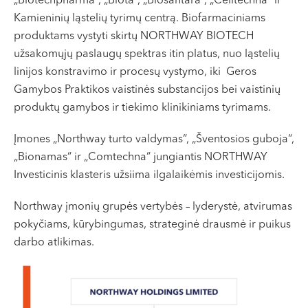
„Biotechpharma“, „Biota“, „Biosantara“, „Celltechna“ ir
VI, VII --
Kamieninių ląstelių tyrimų centrą. Biofarmaciniams
produktams vystyti skirtų NORTHWAY BIOTECH
užsakomųjų paslaugų spektras itin platus, nuo ląstelių
linijos konstravimo ir procesų vystymo, iki Geros
Gamybos Praktikos vaistinės substancijos bei vaistinių
produktų gamybos ir tiekimo klinikiniams tyrimams.
Įmones „Northway turto valdymas“, „Šventosios guboja“,
„Bionamas“ ir „Comtechna“ jungiantis NORTHWAY
Investicinis klasteris užsiima ilgalaikėmis investicijomis.
Northway įmonių grupės vertybės – lyderystė, atvirumas
pokyčiams, kūrybingumas, strateginė drausmė ir puikus
darbo atlikimas.