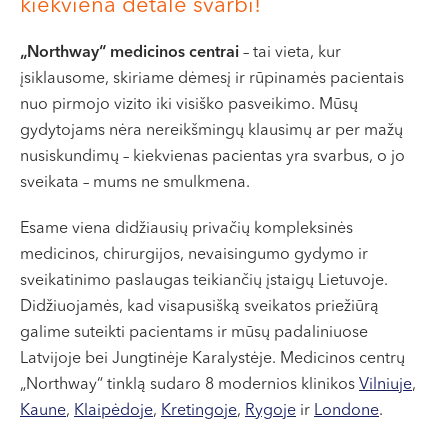
kiekviena detalė svarbi!
„Northway“ medicinos centrai
– tai vieta, kur
įsiklausome, skiriame dėmesį ir rūpinamės pacientais
nuo pirmojo vizito iki visiško pasveikimo. Mūsų
gydytojams nėra nereikšmingų klausimų ar per mažų
nusiskundimų – kiekvienas pacientas yra svarbus, o jo
sveikata – mums ne smulkmena.
Esame viena didžiausių privačių kompleksinės
medicinos, chirurgijos, nevaisingumo gydymo ir
sveikatinimo paslaugas teikiančių įstaigų Lietuvoje.
Didžiuojamės, kad visapusišką sveikatos priežiūrą
galime suteikti pacientams ir mūsų padaliniuose
Latvijoje bei Jungtinėje Karalystėje. Medicinos centrų
„Northway“ tinklą sudaro 8 modernios klinikos
Vilniuje
,
Kaune
,
Klaipėdoje
,
Kretingoje
,
Rygoje
ir
Londone
.