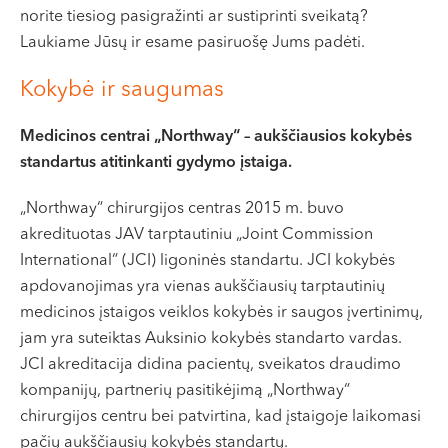
norite tiesiog pasigražinti ar sustiprinti sveikatą?
Laukiame Jūsų ir esame pasiruošę Jums padėti.
Kokybė ir saugumas
Medicinos centrai „Northway“ – aukščiausios kokybės
standartus atitinkanti gydymo įstaiga.
„Northway“ chirurgijos centras 2015 m. buvo
akredituotas JAV tarptautiniu „Joint Commission
International“ (JCI) ligoninės standartu. JCI kokybės
apdovanojimas yra vienas aukščiausių tarptautinių
medicinos įstaigos veiklos kokybės ir saugos įvertinimų,
jam yra suteiktas Auksinio kokybės standarto vardas.
JCI akreditacija didina pacientų, sveikatos draudimo
kompanijų, partnerių pasitikėjimą „Northway“
chirurgijos centru bei patvirtina, kad įstaigoje laikomasi
pačių aukščiausių kokybės standartų.