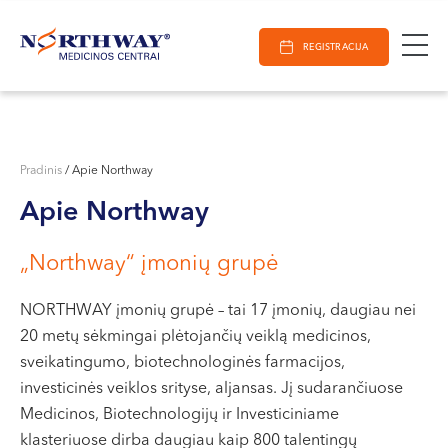
Ieškoti
E-Registracija
Darbo laikas
Paieška
REGISTRACIJA
VILNIUJE
KAUNE
Vilnius
KLAIPĖDOJE
S. Žukausko g. 19
Pradinis
/
Apie Northway
Darbo laikas:
Apie Northway
I-V 07:30 - 20:30
VI 09:00 - 15:00
„Northway“ įmonių grupė
VII --
Kaunas
NORTHWAY įmonių grupė – tai 17 įmonių, daugiau nei
20 metų sėkmingai plėtojančių veiklą medicinos,
Miško g. 25A
sveikatingumo, biotechnologinės farmacijos,
Darbo laikas:
investicinės veiklos srityse, aljansas. Jį sudarančiuose
I-V 08:00 - 20:00
Medicinos, Biotechnologijų ir Investiciniame
VI 09:00 - 15:00
klasteriuose dirba daugiau kaip 800 talentingų