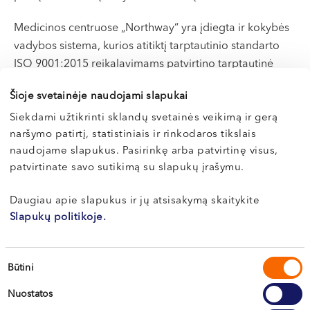
Medicinos centruose „Northway“ yra įdiegta ir kokybės
vadybos sistema, kurios atitiktį tarptautinio standarto
ISO 9001:2015 reikalavimams patvirtino tarptautinė
sertifikavimo įstaiga „Bureau Veritas International“ ir
Šioje svetainėje naudojami slapukai
2018 m. gegužės 18 d. išdavė tai patvirtinantį sertifikatą.
Siekdami užtikrinti sklandų svetainės veikimą ir gerą
Kokybės vadybos sistema taikoma visoms „Northway“
naršymo patirtį, statistiniais ir rinkodaros tikslais
centrų Vilniuje, Kaune, Kretingoje ir Klaipėdoje
naudojame slapukus. Pasirinkę arba patvirtinę visus,
patvirtinate savo sutikimą su slapukų įrašymu.
teikiamoms paslaugoms. Ji apima profilaktinį sveikatos
tikrinimą, diagnostiką, ambulatorinį ir stacionarinį
Daugiau apie slapukus ir jų atsisakymą skaitykite
gydymą, dienos chirurgiją ir chirurginį gydymą,
Slapukų politikoje.
reabilitaciją, vaisingumo centrų ir kitas paslaugas.
Vadybos sistemoje identifikuoti procesai, kurie būtini
Sutikimo
Būtini
teisinius ir pacientų reikalavimus atitinkančiam sveikatos
pasirinkimas
priežiūros paslaugų teikimui. Procesai planuojami,
Nuostatos
valdomi, stebimi, matuojami ir gerinami, siekiant ne tik