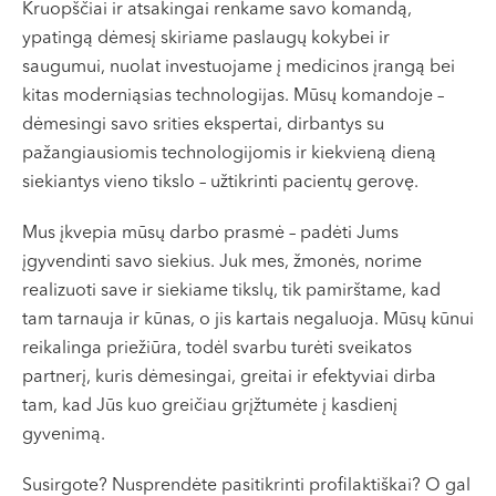
Kruopščiai ir atsakingai renkame savo komandą,
ypatingą dėmesį skiriame paslaugų kokybei ir
saugumui, nuolat investuojame į medicinos įrangą bei
kitas moderniąsias technologijas. Mūsų komandoje –
dėmesingi savo srities ekspertai, dirbantys su
pažangiausiomis technologijomis ir kiekvieną dieną
siekiantys vieno tikslo – užtikrinti pacientų gerovę.
Mus įkvepia mūsų darbo prasmė – padėti Jums
įgyvendinti savo siekius. Juk mes, žmonės, norime
realizuoti save ir siekiame tikslų, tik pamirštame, kad
tam tarnauja ir kūnas, o jis kartais negaluoja. Mūsų kūnui
reikalinga priežiūra, todėl svarbu turėti sveikatos
partnerį, kuris dėmesingai, greitai ir efektyviai dirba
tam, kad Jūs kuo greičiau grįžtumėte į kasdienį
gyvenimą.
Susirgote? Nusprendėte pasitikrinti profilaktiškai? O gal