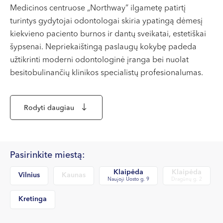
VII --
Medicinos centruose „Northway” ilgametę patirtį
Klaipėda
turintys gydytojai odontologai skiria ypatingą dėmesį
kiekvieno paciento burnos ir dantų sveikatai, estetiškai
Dragūnų g. 2
šypsenai. Nepriekaištingą paslaugų kokybę padeda
Darbo laikas:
užtikrinti moderni odontologinė įranga bei nuolat
I-V 08:00 - 20:00
besitobulinančių klinikos specialistų profesionalumas.
VI, VII --
Klinikoje teikiamos odontologų konsultacijos, atliekama
Naujoji Uosto g. 9
Rodyti daugiau
burnos higiena, terapinis ir chirurginis dantų gydymas,
Darbo laikas:
endodontija, dantų balinimas, estetinis plombavimas,
I-V 08:00 - 20:00
dantų protezavimas, vaikų dantų gydymas ir kitos
VI 09:00 - 15:00
odontologijos paslaugos.
VII --
Pasirinkite miestą:
Kretinga
Klaipėda
Klaipėda
Kokias paslaugas teikia odontologai?
Vilnius
Kaunas
Naujoji Uosto g. 9
Dragūnų g. 2
J. Basanavičiaus g. 80
Kretinga
Gydytojas odontologas diagnozuoja ir gydo burnos
Darbo laikas:
ertmės ligas, atlieka profilaktinius patikrinimus, taiko ir
I-V 08:00 - 20:00