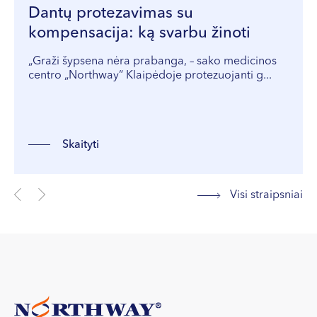
varžtelis, kuris chirurginiu būdu yra įsukamas į žandikaulį
Dantų protezavimas su
vietoje prarasto danties šaknies. Dantų implantai
kompensacija: ką svarbu žinoti
naudojami norint atkurti tiek vieną prarastą dantį, tiek
„Graži šypsena nėra prabanga, – sako medicinos
daugumą ar net visus dantis.
centro „Northway“ Klaipėdoje protezuojanti g...
Konsultacijos metu, atsižvelgus į paciento situaciją,
poreikius ir galimybes, yra sudaromas tinkamiausias
gydymo planas. Dantų implantacija susideda iš dviejų
Skaityti
etapų: chirurginio gydymo dalies bei protezavimo.
Paruošiamosios operacijos ar procedūros (esant
poreikiui) padeda atstatyti kaulo bei minkštųjų audinių
Visi straipsniai
struktūrą, reikalingą danties implantui. Implantas yra
įsriegiamas į žandikaulio kaulą ir per tam tikrą laiką turi
prigyti. Tuo metu prie danties implanto galima
pritvirtinti laikiną dantį, kuris vėliau, implantui prigijus,
bus pakeistas nauju. Implantacija yra patikimiausias
prarastų dantų atkūrimo sprendimas, padedantis
išsaugoti sveikus gretimus dantis, užkirsti kelią