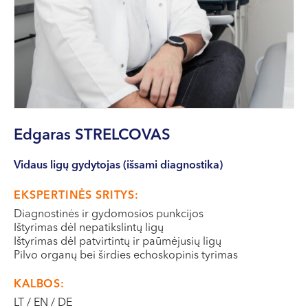
VII --
Klaipėda
Dragūnų g. 2
Darbo laikas:
I-V 08:00 - 20:00
VI, VII --
Edgaras
STRELCOVAS
Naujoji Uosto g. 9
Darbo laikas:
Vidaus ligų gydytojas (išsami diagnostika)
I-V 08:00 - 20:00
VI 09:00 - 15:00
EKSPERTINĖS SRITYS:
VII --
Diagnostinės ir gydomosios punkcijos
Kretinga
Ištyrimas dėl nepatikslintų ligų
Ištyrimas dėl patvirtintų ir paūmėjusių ligų
J. Basanavičiaus g. 80
Pilvo organų bei širdies echoskopinis tyrimas
Darbo laikas:
KALBOS:
I-V 08:00 - 20:00
LT / EN / DE