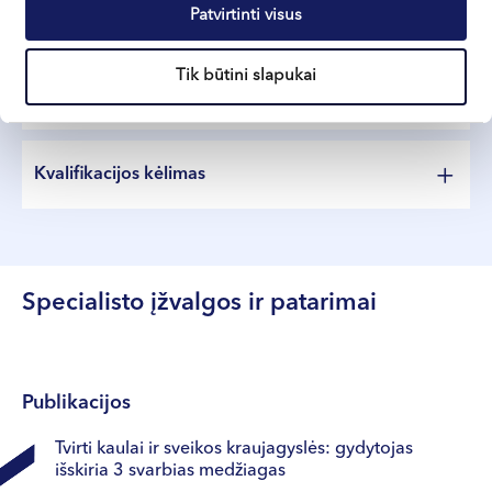
Patvirtinti visus
Išsilavinimas
Tik būtini slapukai
2007–2013 m. Lietuvos sveikatos mokslų
Profesinė veikla
universitete įgijo medicinos mokslų magistro laipsnį
Profesinė darbo patirtis – nuo 2013 m.
Kvalifikacijos kėlimas
Nuolat tobulina kvalifikaciją, kasmet dalyvauja
tarptautiniuose kongresuose ir mokymuose
Specialisto įžvalgos ir patarimai
Publikacijos
Tvirti kaulai ir sveikos kraujagyslės: gydytojas
išskiria 3 svarbias medžiagas