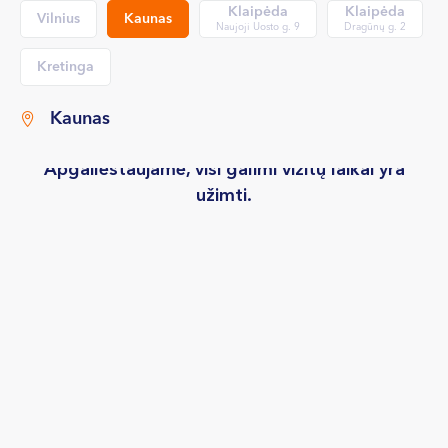
Klaipėda
Klaipėda
Vilnius
Kaunas
Naujoji Uosto g. 9
Dragūnų g. 2
Kretinga
Kaunas