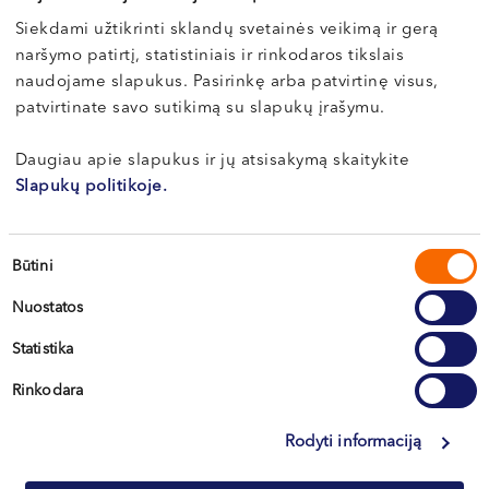
Konsultacijos ir tyrimai
Siekdami užtikrinti sklandų svetainės veikimą ir gerą
naršymo patirtį, statistiniais ir rinkodaros tikslais
Tyrimai atliekami tik kartu su gydytojo konsultacija
naudojame slapukus. Pasirinkę arba patvirtinę visus,
Paslaugos pavadinimas
Kaina
patvirtinate savo sutikimą su slapukų įrašymu.
Vidaus ligų gydytojo (terapeuto) konsultacija
90 €
Daugiau apie slapukus ir jų atsisakymą skaitykite
Pakartotinė vidaus ligų gydytojo (terapeuto)
Slapukų politikoje.
60 €
konsultacija
Pilvo organų echoskopija (kepenys, kasa, tulžies pūslė
110 €
ir latakai, inkstai, blužnis)
Sutikimo
Būtini
pasirinkimas
Inkstų echoskopija (be šlapimo pūslės ir prostatos
55 €
ištyrimo)
Nuostatos
Statistika
Rinkodara
Biografija
Rodyti informaciją