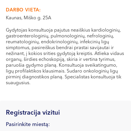
VI, VII --
DARBO VIETA:
Kaunas, Miško g. 25A
Gydytojas konsultuoja pajutus neaiškius kardiologinių,
gastroenterologinių, pulmonologinių, nefrologinių,
reumatologinių, endokrinologinių, infekcinių ligų
simptomus, pasireiškus bendrai prastai savijautai ir
nežinant, į kokios srities gydytoją kreiptis. Atlieka vidaus
organų, širdies echoskopiją, skiria ir vertina tyrimus,
paruošia gydymo planą. Konsultuoja sveikatingumo,
ligų profilaktikos klausimais. Sudaro onkologinių ligų
pirminį diagnostikos planą. Specialistas konsultuoja tik
suaugusius.
Registracija vizitui
Pasirinkite miestą: