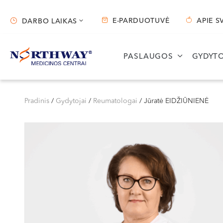
E-PARDUOTUVĖ
APIE S
DARBO LAIKAS
Darbo laikas
PASLAUGOS
GYDYTO
Vilnius
Kaunas
S. Žukausko g. 19
Miško g. 25A
Pradinis
/
Gydytojai
/
Reumatologai
/
Jūratė EIDŽIŪNIENĖ
Darbo laikas:
Darbo laikas:
I-V 07:30 - 20:30
I-V 08:00 - 20:00
VI 09:00 - 15:00
VI 09:00 - 15:00
VII --
VII --