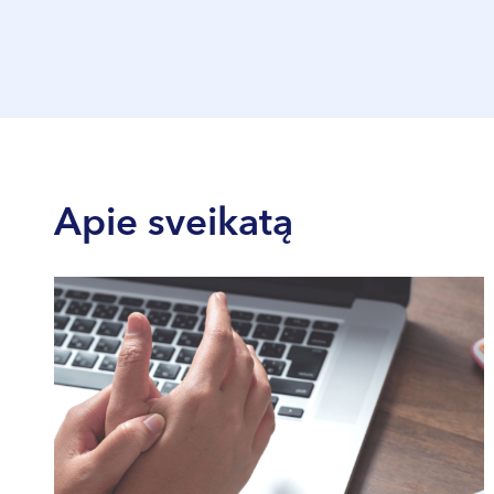
Lietuvos ultragarso asociacija
Lietuvos onkologų draugija
Europos ultragarso asociacijų federacija
Lietuvos akušerių ir ginekologų draugija
Apie sveikatą