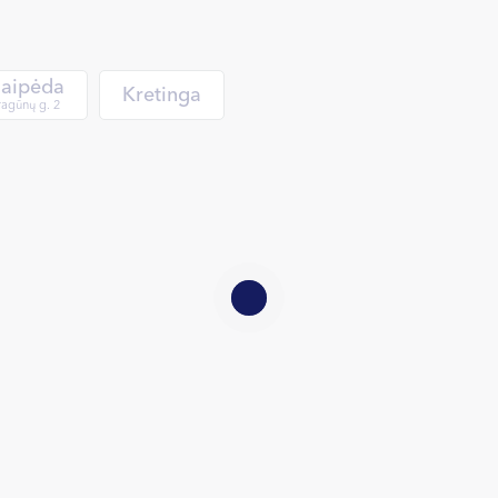
laipėda
Kretinga
agūnų g. 2