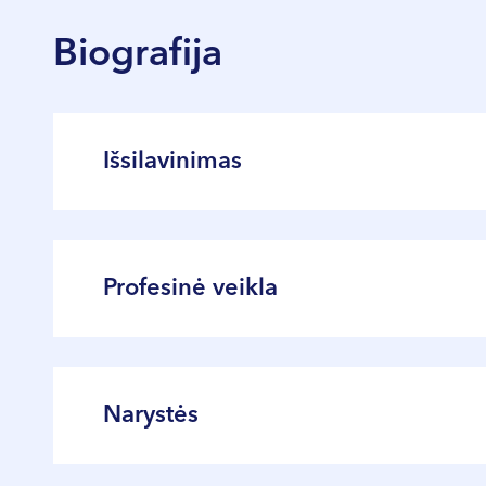
Biografija
Išsilavinimas
1981–1982 m. Vilniaus universiteto Medicin
1982 m. Vilniaus universiteto Medicinos f
Profesinė veikla
1986 m. Vilniaus universiteto Medicinos f
1998–1999 m. Vilniaus universiteto Medicin
Profesinė darbo patirtis – nuo 1987 m.
Nuo 2004 m. praktikuoja kaip gydytoja 
Narystės
Konsultuoja ir gydo pacientus, sergančius