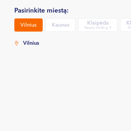
Pasirinkite miestą:
Klaipėda
K
Vilnius
Kaunas
Naujoji Uosto g. 9
Dr
Vilnius