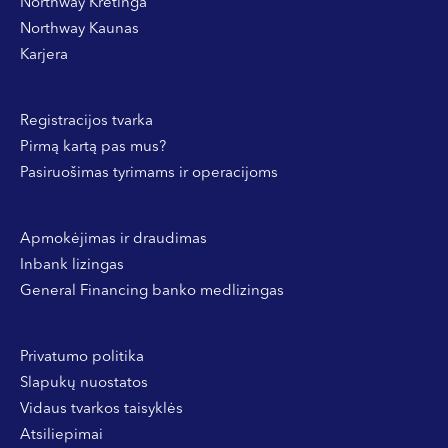
Northway Kretinga
Northway Kaunas
Karjera
Registracijos tvarka
Pirmą kartą pas mus?
Pasiruošimas tyrimams ir operacijoms
Apmokėjimas ir draudimas
Inbank lizingas
General Financing banko medlizingas
Privatumo politika
Slapukų nuostatos
Vidaus tvarkos taisyklės
Atsiliepimai