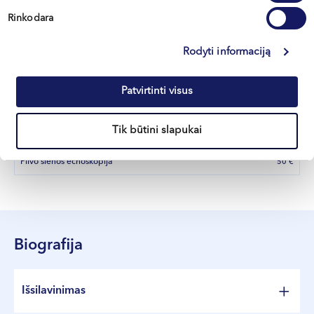
Inkstų echoskopija (be šlapimo pūslės ir prostatos
Rinkodara
64 €
ištyrimo)
Inkstų kraujagyslių duplex echoskopija
Rodyti informaciją
90 €
Uropoetinės sistemos echoskopija vyrams (inkstai,
64 €
prostata, šlapimo pūslė)
Patvirtinti visus
Sėklidžių echoskopija
64 €
Tik būtini slapukai
Kojų (arba rankų) kraujagyslių duplex echoskopija
120 €
Pilvo sienos echoskopija
50 €
Biografija
Išsilavinimas