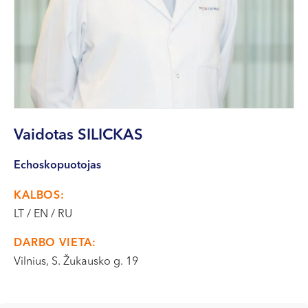
VII --
Klaipėda
Dragūnų g. 2
Darbo laikas:
I-V 08:00 - 20:00
VI, VII --
Vaidotas
SILICKAS
Naujoji Uosto g. 9
Darbo laikas:
Echoskopuotojas
I-V 08:00 - 20:00
VI 09:00 - 15:00
KALBOS:
VII --
LT / EN / RU
Kretinga
DARBO VIETA:
J. Basanavičiaus g. 80
Vilnius, S. Žukausko g. 19
Darbo laikas:
I-V 08:00 - 20:00