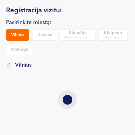
VI, VII --
Registracija vizitui
Pasirinkite miestą:
Klaipėda
Klaipėda
Vilnius
Kaunas
Naujoji Uosto g. 9
Dragūnų g. 2
Kretinga
Vilnius