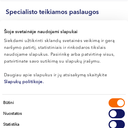
Specialisto teikiamos paslaugos
Konsultacijos ir tyrimai
Šioje svetainėje naudojami slapukai
Siekdami užtikrinti sklandų svetainės veikimą ir gerą
Tyrimai atliekami tik kartu su gydytojo konsultacija
naršymo patirtį, statistiniais ir rinkodaros tikslais
Paslaugos pavadinimas
Kaina
naudojame slapukus. Pasirinkę arba patvirtinę visus,
patvirtinate savo sutikimą su slapukų įrašymu.
Echoskopuotojo konsultacija
30 €
Skydliaukės echoskopija
64 €
Daugiau apie slapukus ir jų atsisakymą skaitykite
Slapukų politikoje.
Krūtų echoskopija
80 €
Pilvo aortos echoskopija
60 €
Sutikimo
Būtini
Pilvo organų echoskopija (kepenys, kasa, tulžies pūslė
pasirinkimas
80 €
ir latakai, inkstai, blužnis)
Nuostatos
Hepatopankreatinės sistemos echoskopija (kepenys,
80 €
kasa, tulžies pūslė ir latakai, blužnis, vartų vena)
Statistika