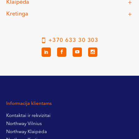
Klaipėda
Kretinga
+370 633 30 303
Informacija klientams
Kontaktai ir rekvizitai
Northway Vilnius
Northway Klaipėda