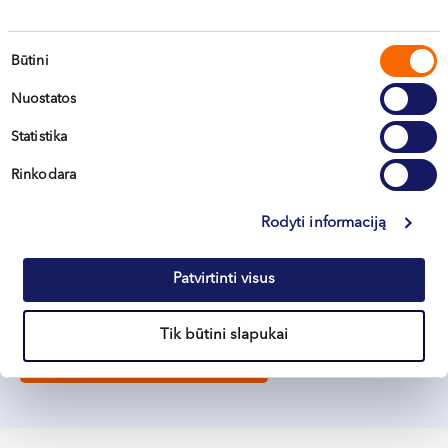
Sutikimo
Būtini
pasirinkimas
Nuostatos
Statistika
Pageidaujamas susisiekimo būdas:
Telefonu
Rinkodara
El. paštu
Rodyti informaciją
Patvirtinu, kad susipažinau su
Privatumo politika
ir sutinku,
kad mano asmens duomenys būtų naudojami joje numatytais
duomenų tvarkymo tikslais ir sąlygomis
Patvirtinti visus
Tik būtini slapukai