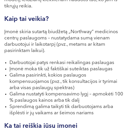
VII --
tikrųjų reikia.
Klaipėda
Kaip tai veikia?
Dragūnų g. 2
Darbo laikas:
Įmonė skiria sutartą biudžetą „Northway“ medicinos
I-V 08:00 - 20:00
centrų paslaugoms – nustatydama sumą vienam
darbuotojui ir laikotarpį (pvz., metams ar kitam
VI, VII --
pasirinktam laikui).
Naujoji Uosto g. 9
Darbuotojai patys renkasi reikalingas paslaugas
Darbo laikas:
Įmonė moka tik už faktiškai suteiktas paslaugas
I-V 08:00 - 20:00
Galima pasirinkti, kokios paslaugos
VI 09:00 - 15:00
kompensuojamos (pvz., tik konsultacijos ir tyrimai
VII --
arba visas paslaugų spektras)
Kretinga
Galima nustatyti kompensavimo lygį – apmokėti 100
% paslaugos kainos arba tik dalį
J. Basanavičiaus g. 80
Sprendimą galima taikyti tik darbuotojams arba
išplėsti ir jų vaikams ar šeimos nariams
Darbo laikas:
I-V 08:00 - 20:00
Ką tai reiškia jūsų įmonei