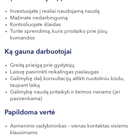
VI, VII --
Investuojate į realiai naudojamą naudą
Mažinate nedarbingumą
Kontroliuojate išlaidas
Turite sprendimą, kuris prisitaiko prie jūsų
komandos
Ką gauna darbuotojai
Greitą prieigą prie gydytojų
Laisvę pasirinkti reikalingas paslaugas
Galimybę dalį konsultacijų atlikti nuotoliniu būdu,
taupant laiką
Galimybę naudą pritaikyti ir šeimos nariams (jei
pasirenkama)
Papildoma vertė
Asmeninis vadybininkas – vienas kontaktas visiems
klausimams