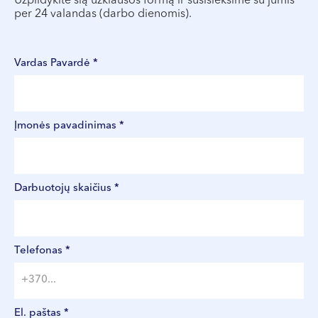
Užpildykite šią užklausos formą ir susisieksime su jumis
per 24 valandas (darbo dienomis).
Vardas Pavardė *
Įmonės pavadinimas *
Darbuotojų skaičius *
Telefonas *
El. paštas *