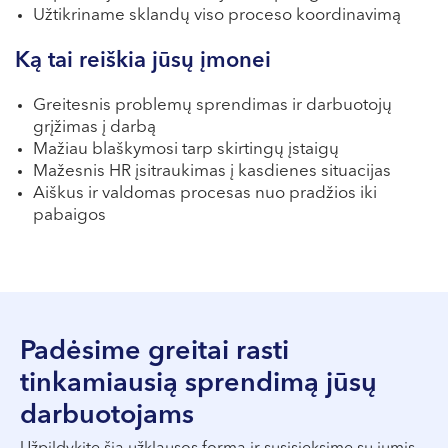
VI, VII --
Užtikriname sklandų viso proceso koordinavimą
Ką tai reiškia jūsų įmonei
Greitesnis problemų sprendimas ir darbuotojų
grįžimas į darbą
Mažiau blaškymosi tarp skirtingų įstaigų
Mažesnis HR įsitraukimas į kasdienes situacijas
Aiškus ir valdomas procesas nuo pradžios iki
pabaigos
Padėsime greitai rasti
tinkamiausią sprendimą jūsų
darbuotojams