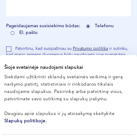
Pageidaujamas susisiekimo būdas:
Telefonu
El. paštu
Patvirtinu, kad susipažinau su
Privatumo politika
ir sutinku,
kad mano asmens duomenys būtų naudojami joje numatytais
duomenų tvarkymo tikslais ir sąlygomis
Šioje svetainėje naudojami slapukai
Siekdami užtikrinti sklandų svetainės veikimą ir gerą
naršymo patirtį, statistiniais ir rinkodaros tikslais
naudojame slapukus. Pasirinkę arba patvirtinę visus,
patvirtinate savo sutikimą su slapukų įrašymu.
Daugiau apie slapukus ir jų atsisakymą skaitykite
Slapukų politikoje.
Kodėl verta rinktis „Northway“
medicinos centrus