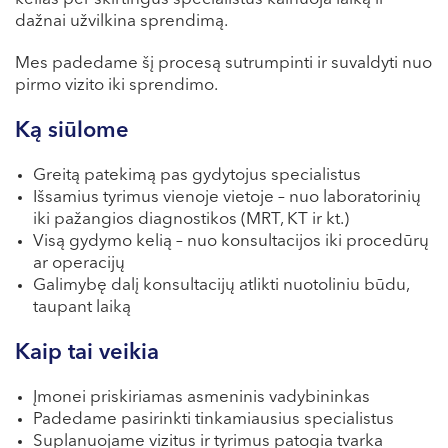
VII --
dažnai užvilkina sprendimą.
Klaipėda
Mes padedame šį procesą sutrumpinti ir suvaldyti nuo
Dragūnų g. 2
pirmo vizito iki sprendimo.
Darbo laikas:
Ką siūlome
I-V 08:00 - 20:00
VI, VII --
Greitą patekimą pas gydytojus specialistus
Naujoji Uosto g. 9
Išsamius tyrimus vienoje vietoje – nuo laboratorinių
iki pažangios diagnostikos (MRT, KT ir kt.)
Darbo laikas:
Visą gydymo kelią – nuo konsultacijos iki procedūrų
I-V 08:00 - 20:00
ar operacijų
VI 09:00 - 15:00
Galimybę dalį konsultacijų atlikti nuotoliniu būdu,
VII --
taupant laiką
Kretinga
Kaip tai veikia
J. Basanavičiaus g. 80
Įmonei priskiriamas asmeninis vadybininkas
Darbo laikas:
Padedame pasirinkti tinkamiausius specialistus
I-V 08:00 - 20:00
Suplanuojame vizitus ir tyrimus patogia tvarka