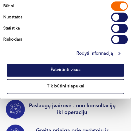
Sutikimo
bendradarbiavimui?
Būtini
pasirinkimas
Nuostatos
Statistika
Asmeninis vadybininkas - sklandi
registracija ir mažiau rūpesčių
Rinkodara
Rodyti informaciją
Specialios kainos įmonėms ir jų
darbuotojams
Patvirtinti visus
600+ gydytojų profesionalų, >20 m.
Tik būtini slapukai
patirties
Paslaugų įvairovė - nuo konsultacijų
iki operacijų
Greita prieiga prie gydytojų ir