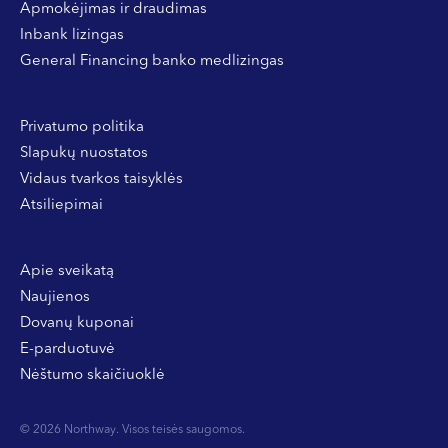
Apmokėjimas ir draudimas
Inbank lizingas
General Financing banko medlizingas
Privatumo politika
Slapukų nuostatos
Vidaus tvarkos taisyklės
Atsiliepimai
Apie sveikatą
Naujienos
Dovanų kuponai
E-parduotuvė
Nėštumo skaičiuoklė
© 2026 Northway. Visos teisės saugomos.