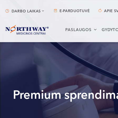
E-PARDUOTUVĖ
APIE S
DARBO LAIKAS
Darbo laikas
PASLAUGOS
GYDYTO
Vilnius
Kaunas
S. Žukausko g. 19
Miško g. 25A
Darbo laikas:
Darbo laikas:
I-V 07:30 - 20:30
I-V 08:00 - 20:00
VI 09:00 - 15:00
VI 09:00 - 15:00
VII --
VII --
Premium sprendim