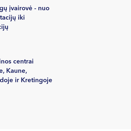
gų įvairovė - nuo
acijų iki
ijų
nos centrai
je, Kaune,
doje ir Kretingoje