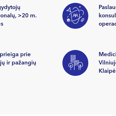
ydytojų
Paslau
ionalų, >20 m.
konsult
es
operac
prieiga prie
Medici
jų ir pažangių
Vilniu
Klaipė