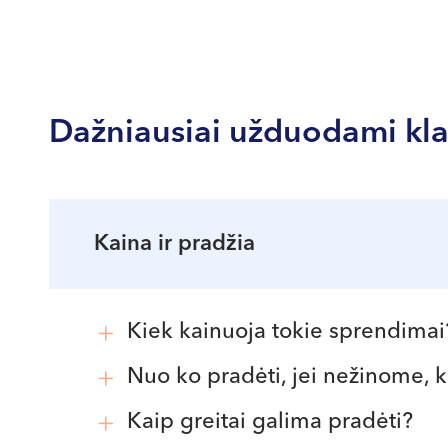
Dažniausiai užduodami kl
Kaina ir pradžia
Kiek kainuoja tokie sprendimai
Kaina priklauso nuo darbuotojų skaičia
Nuo ko pradėti, jei nežinome, 
reikalinga jūsų komandai.
Nuo
užklausos mums
. Mes pasirūpinsi
Kaip greitai galima pradėti?