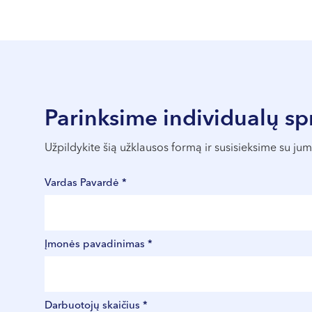
Parinksime individualų s
Užpildykite šią užklausos formą ir susisieksime su ju
Vardas Pavardė *
Įmonės pavadinimas *
Darbuotojų skaičius *