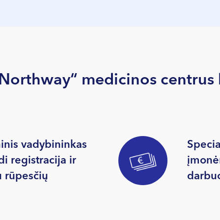
 „Northway“ medicinos centru
nis vadybininkas
Specia
di registracija ir
įmonėm
 rūpesčių
darbu