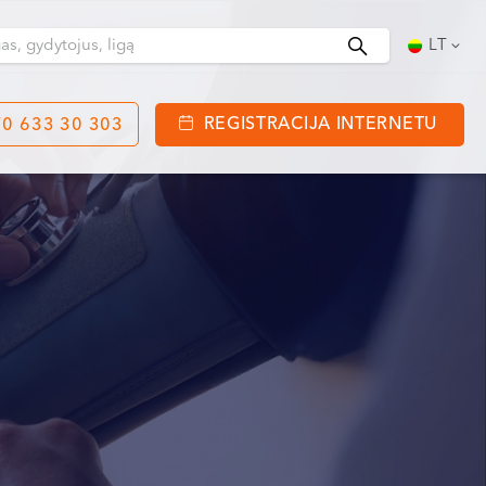
Ieškoti
LT
REGISTRACIJA INTERNETU
0 633 30 303
tinga
J. Basanavičiaus g. 80
bo laikas:
 08:00 - 20:00
VII --