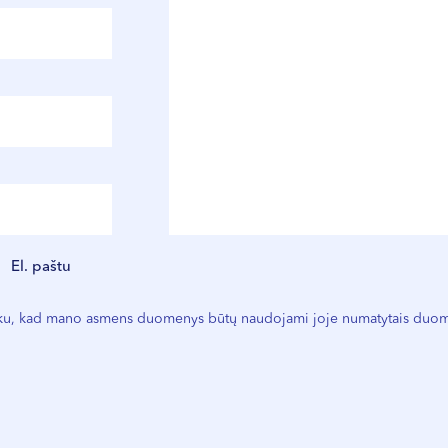
El. paštu
nku, kad mano asmens duomenys būtų naudojami joje numatytais duome