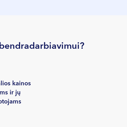
s bendradarbiavimui?
lios kainos
s ir jų
otojams