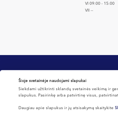
VI 09:00 - 15:00
VII --
Informacija klientams
Šioje svetainėje naudojami slapukai
Kontaktai ir rekvizitai
Registracijos tvarka
Siekdami užtikrinti sklandų svetainės veikimą ir ger
slapukus. Pasirinkę arba patvirtinę visus, patvirtin
Northway Vilnius
Pirmą kartą pas mus?
Northway Klaipėda
Pasiruošimas tyrimams
Daugiau apie slapukus ir jų atsisakymą skaitykite
S
Northway Kretinga
operacijoms
Northway Kaunas