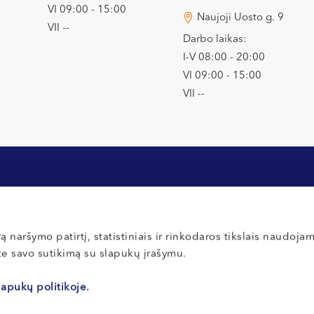
VI 09:00 - 15:00
Naujoji Uosto g. 9
VII --
Darbo laikas:
I-V 08:00 - 20:00
VI 09:00 - 15:00
VII --
Apmokėjimas ir draudimas
Privatumo poli
ą naršymo patirtį, statistiniais ir rinkodaros tikslais naudoja
ate savo sutikimą su slapukų įrašymu.
Inbank lizingas
Slapukų nuost
 ir
General Financing banko
Vidaus tvarkos
lapukų politikoje.
medlizingas
Atsiliepimai