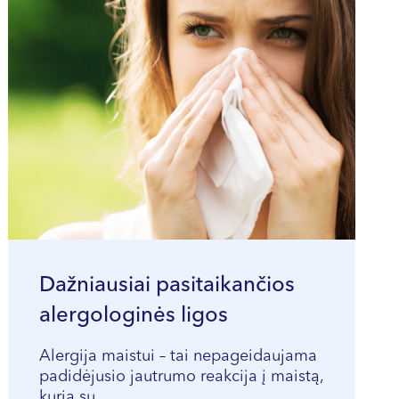
Dažniausiai pasitaikančios
alergologinės ligos
Alergija maistui – tai nepageidaujama
padidėjusio jautrumo reakcija į maistą,
kurią su...