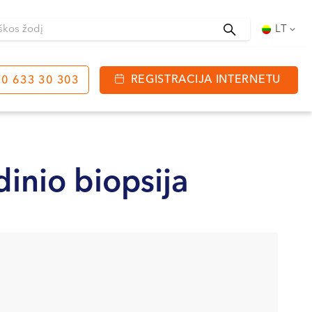
Ieškoti
LT
REGISTRACIJA INTERNETU
0 633 30 303
tinga
J. Basanavičiaus g. 80
bo laikas:
dinio biopsija
 08:00 - 20:00
VII --