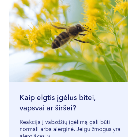
Kaip elgtis įgėlus bitei,
vapsvai ar širšei?
Reakcija į vabzdžių įgėlimą gali būti
normali arba alerginė. Jeigu žmogus yra
alergiškas, v...