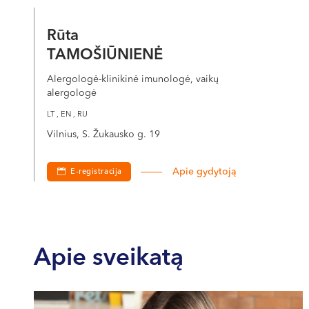
Rūta
TAMOŠIŪNIENĖ
Alergologė-klinikinė imunologė, vaikų
alergologė
LT , EN , RU
Vilnius, S. Žukausko g. 19
Apie gydytoją
E-registracija
Apie sveikatą