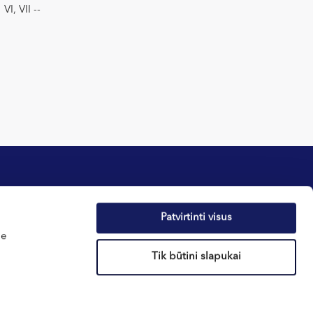
VI, VII --
Patvirtinti visus
tika
Apie sveikatą
me
atos
Naujienos
Tik būtini slapukai
 taisyklės
Dovanų kuponai
E-parduotuvė
Nėštumo skaičiuoklė