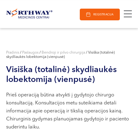
Ieškoti
E-Registracija
Darbo laikas
Paieška
REGISTRACIJA
VILNIUJE
KAUNE
Vilnius
KLAIPĖDOJE
S. Žukausko g. 19
Pradinis
/
Paslaugos
/
Bendroji ir pilvo chirurgija
/
Visiška (totalinė)
skydliaukės lobektomija (vienpusė)
Darbo laikas:
I-V 07:30 - 20:30
Visiška (totalinė) skydliaukės
VI 09:00 - 15:00
lobektomija (vienpusė)
VII --
Kaunas
Prieš operaciją būtina atvykti į gydytojo chirurgo
konsultaciją. Konsultacijos metu suteikiama detali
Miško g. 25A
informacija apie operaciją ir tikslią operacijos kainą.
Darbo laikas:
Chirurginis gydymas planuojamas gydytojo ir paciento
I-V 08:00 - 20:00
suderintu laiku.
VI 09:00 - 15:00