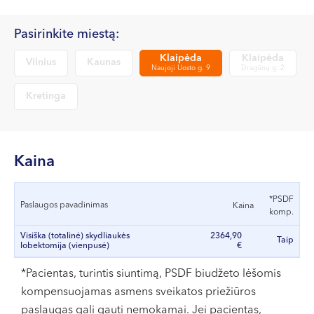
VII --
Klaipėda
Pasirinkite miestą:
Dragūnų g. 2
Klaipėda
Klaipėda
Vilnius
Kaunas
Naujoji Uosto g. 9
Dragūnų g. 2
Darbo laikas:
I-V 08:00 - 20:00
Kretinga
VI, VII --
Naujoji Uosto g. 9
Darbo laikas:
Kaina
I-V 08:00 - 20:00
VI 09:00 - 15:00
*PSDF
Paslaugos pavadinimas
Kaina
VII --
komp.
Kretinga
Visiška (totalinė) skydliaukės
2364,90
Taip
lobektomija (vienpusė)
€
J. Basanavičiaus g. 80
*Pacientas, turintis siuntimą, PSDF biudžeto lėšomis
Darbo laikas:
kompensuojamas asmens sveikatos priežiūros
I-V 08:00 - 20:00
paslaugas gali gauti nemokamai. Jei pacientas,