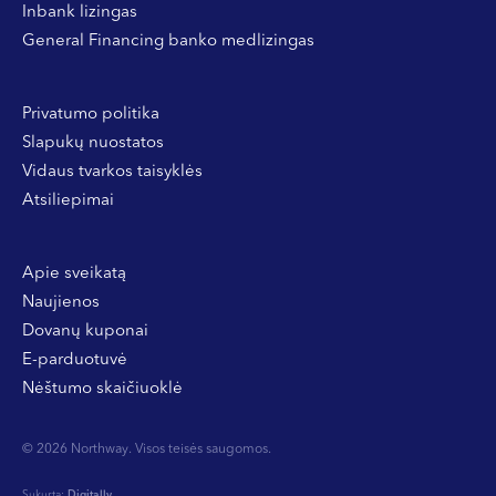
Inbank lizingas
General Financing banko medlizingas
Privatumo politika
Slapukų nuostatos
Vidaus tvarkos taisyklės
Atsiliepimai
Apie sveikatą
Naujienos
Dovanų kuponai
E-parduotuvė
Nėštumo skaičiuoklė
© 2026 Northway. Visos teisės saugomos.
Sukurta:
Digitally