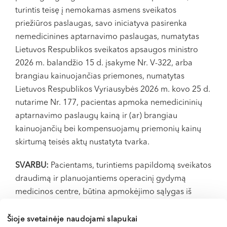
VI, VII --
turintis teisę į nemokamas asmens sveikatos
priežiūros paslaugas, savo iniciatyva pasirenka
nemedicinines aptarnavimo paslaugas, numatytas
Lietuvos Respublikos sveikatos apsaugos ministro
2026 m. balandžio 15 d. įsakyme Nr. V-322, arba
brangiau kainuojančias priemones, numatytas
Lietuvos Respublikos Vyriausybės 2026 m. kovo 25 d.
nutarime Nr. 177, pacientas apmoka nemedicininių
aptarnavimo paslaugų kainą ir (ar) brangiau
kainuojančių bei kompensuojamų priemonių kainų
skirtumą teisės aktų nustatyta tvarka.
SVARBU:
Pacientams, turintiems papildomą sveikatos
draudimą ir planuojantiems operacinį gydymą
medicinos centre, būtina apmokėjimo sąlygas iš
anksto suderinti su draudimo kompanija. Dėl
procedūros apmokėjimo patvirtinimo teiraukitės
Šioje svetainėje naudojami slapukai