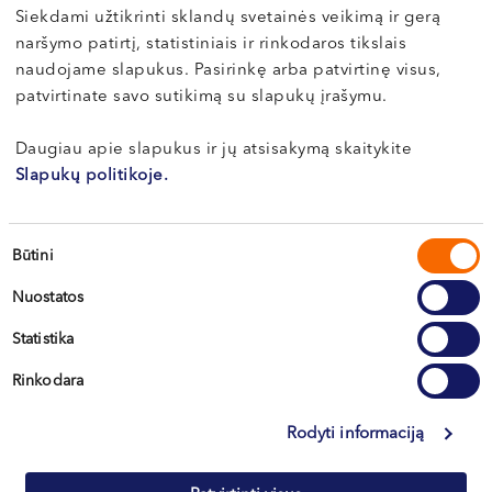
„Northway“ medicinos centro kasoje.
Siekdami užtikrinti sklandų svetainės veikimą ir gerą
naršymo patirtį, statistiniais ir rinkodaros tikslais
Paslaugas teikiantys gydytojai
naudojame slapukus. Pasirinkę arba patvirtinę visus,
patvirtinate savo sutikimą su slapukų įrašymu.
Daugiau apie slapukus ir jų atsisakymą skaitykite
Dr. Vitalijus
Slapukų politikoje.
EISMONTAS
Abdominalinis chirurgas
Sutikimo
Būtini
LT , EN , RU
pasirinkimas
Klaipėda, Naujoji Uosto g. 9
Nuostatos
Statistika
Apie gydytoją
E-registracija
Rinkodara
Rodyti informaciją