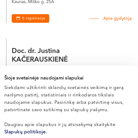
Kaunas, Miško g. 25A
Apie gydytoją
E-registracija
Doc. dr. Justina
KAČERAUSKIENĖ
Akušerė-ginekologė
Šioje svetainėje naudojami slapukai
LT , EN , RU
Siekdami užtikrinti sklandų svetainės veikimą ir gerą
Kaunas, Miško g. 25A
naršymo patirtį, statistiniais ir rinkodaros tikslais
naudojame slapukus. Pasirinkę arba patvirtinę visus,
Apie gydytoją
E-registracija
patvirtinate savo sutikimą su slapukų įrašymu.
Daugiau apie slapukus ir jų atsisakymą skaitykite
Slapukų politikoje.