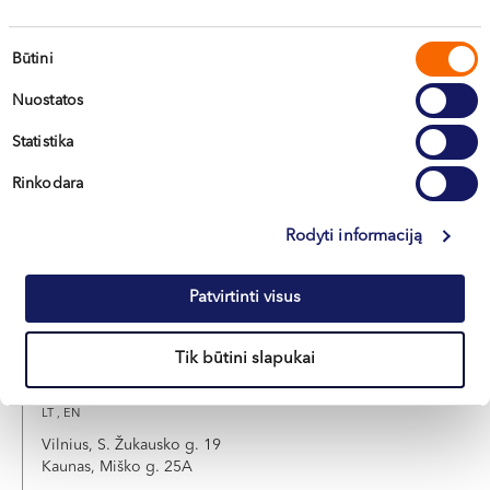
Doc. dr. Valdemaras
KRUMINIS
Sutikimo
Būtini
Akušeris-ginekologas
pasirinkimas
Nuostatos
LT , RU , PL
Kaunas, Miško g. 25A
Statistika
Rinkodara
Apie gydytoją
E-registracija
Rodyti informaciją
Patvirtinti visus
Žygimantas
MISEVIČIUS
Tik būtini slapukai
Akušeris-ginekologas, nevaisingumo gydymo specialistas
LT , EN
Vilnius, S. Žukausko g. 19
Kaunas, Miško g. 25A