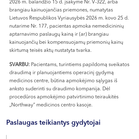
2026 m. balandžio 15 d. įsakyme Nr. V-322, arba
VI, VII --
brangiau kainuojančias priemones, numatytas
Lietuvos Respublikos Vyriausybės 2026 m. kovo 25 d.
nutarime Nr. 177, pacientas apmoka nemedicininių
aptarnavimo paslaugų kainą ir (ar) brangiau
kainuojančių bei kompensuojamų priemonių kainų
skirtumą teisės aktų nustatyta tvarka.
SVARBU:
Pacientams, turintiems papildomą sveikatos
draudimą ir planuojantiems operacinį gydymą
medicinos centre, būtina apmokėjimo sąlygas iš
anksto suderinti su draudimo kompanija. Dėl
procedūros apmokėjimo patvirtinimo teiraukitės
„Northway“ medicinos centro kasoje.
Paslaugas teikiantys gydytojai