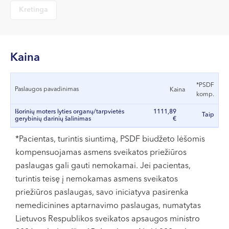
VII --
Kretinga
Klaipėda
Dragūnų g. 2
Darbo laikas:
Kaina
I-V 08:00 - 20:00
VI, VII --
*PSDF
Paslaugos pavadinimas
Kaina
komp.
Naujoji Uosto g. 9
Išorinių moters lyties organų/tarpvietės
1111,89
Darbo laikas:
Taip
gerybinių darinių šalinimas
€
I-V 08:00 - 20:00
*Pacientas, turintis siuntimą, PSDF biudžeto lėšomis
VI 09:00 - 15:00
kompensuojamas asmens sveikatos priežiūros
VII --
paslaugas gali gauti nemokamai. Jei pacientas,
Kretinga
turintis teisę į nemokamas asmens sveikatos
J. Basanavičiaus g. 80
priežiūros paslaugas, savo iniciatyva pasirenka
nemedicinines aptarnavimo paslaugas, numatytas
Darbo laikas:
Lietuvos Respublikos sveikatos apsaugos ministro
I-V 08:00 - 20:00