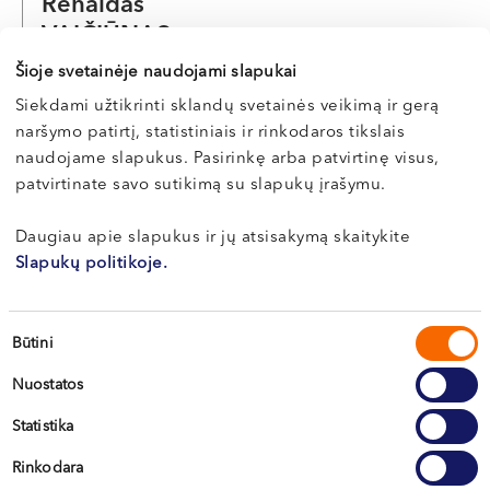
Renaldas
VAIČIŪNAS
Šioje svetainėje naudojami slapukai
Plastinės ir rekonstrukcinės chirurgijos gydytojas
Siekdami užtikrinti sklandų svetainės veikimą ir gerą
LT , EN , RU , FR , PL
naršymo patirtį, statistiniais ir rinkodaros tikslais
Klaipėda, Naujoji Uosto g. 9
naudojame slapukus. Pasirinkę arba patvirtinę visus,
Kretinga, J. Basanavičiaus g. 80
patvirtinate savo sutikimą su slapukų įrašymu.
Apie gydytoją
E-registracija
Daugiau apie slapukus ir jų atsisakymą skaitykite
Slapukų politikoje.
Marija
Sutikimo
Būtini
pasirinkimas
SAKALAUSKAITĖ
Nuostatos
Plastinės ir rekonstrukcinės chirurgijos gydytoja
Statistika
LT , EN , RU , IT
Rinkodara
Klaipėda, Naujoji Uosto g. 9