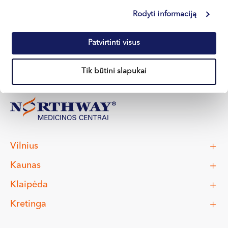
Rodyti informaciją
Apie gydytoją
E-registracija
Patvirtinti visus
Tik būtini slapukai
Vilnius
Kaunas
Klaipėda
Kretinga