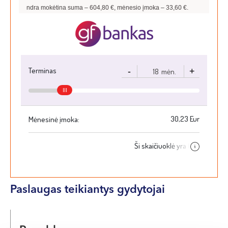
VI, VII --
6
%, bendra mokėtina suma –
604,80
€, mėnesio įmoka –
33,60
€.
Paslaugas teikiantys gydytojai