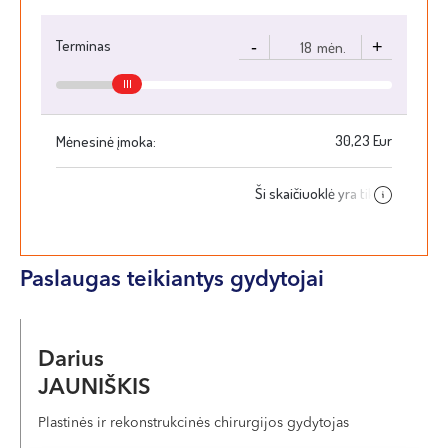
siūlai išimami sugijus žaizdai, 7 – 10 parą po operacijos.
Paslaugas teikiantys gydytojai
Darius
JAUNIŠKIS
Plastinės ir rekonstrukcinės chirurgijos gydytojas