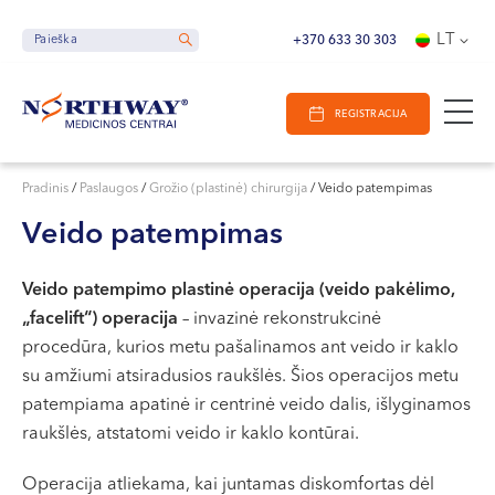
Ieškoti
E-Registracija
Darbo laikas
LT
Paieška
Paieška
+370 633 30 303
VILNIUJE
REGISTRACIJA
KAUNE
Vilnius
KLAIPĖDOJE
S. Žukausko g. 19
Pradinis
/
Paslaugos
/
Grožio (plastinė) chirurgija
/
Veido patempimas
Darbo laikas:
Veido patempimas
I-V 07:30 - 20:30
VI 09:00 - 15:00
Veido patempimo plastinė operacija (veido pakėlimo,
VII --
„facelift“) operacija
– invazinė rekonstrukcinė
Kaunas
procedūra, kurios metu pašalinamos ant veido ir kaklo
Miško g. 25A
su amžiumi atsiradusios raukšlės. Šios operacijos metu
patempiama apatinė ir centrinė veido dalis, išlyginamos
Darbo laikas:
raukšlės, atstatomi veido ir kaklo kontūrai.
I-V 08:00 - 20:00
VI 09:00 - 15:00
Operacija atliekama, kai juntamas diskomfortas dėl