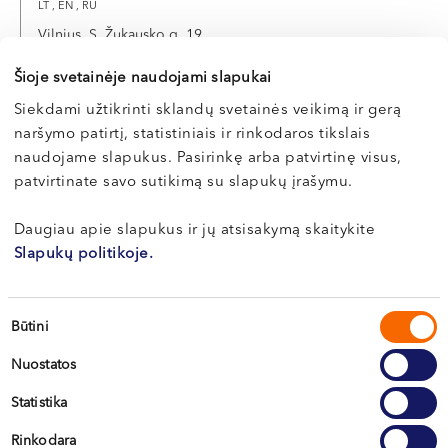
LT , EN , RU
Vilnius, S. Žukausko g. 19
Šioje svetainėje naudojami slapukai
Apie gydytoją
E-registracija
Siekdami užtikrinti sklandų svetainės veikimą ir gerą
naršymo patirtį, statistiniais ir rinkodaros tikslais
naudojame slapukus. Pasirinkę arba patvirtinę visus,
patvirtinate savo sutikimą su slapukų įrašymu.
Indrė
SAKALAUSKAITĖ
Daugiau apie slapukus ir jų atsisakymą skaitykite
Slapukų politikoje.
Plastinės ir rekonstrukcinės chirurgijos gydytoja
LT , EN , RU
Sutikimo
Vilnius, S. Žukausko g. 19
Būtini
pasirinkimas
Nuostatos
Apie gydytoją
E-registracija
Statistika
Rinkodara