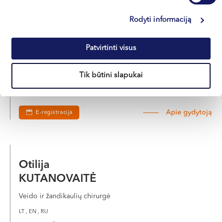
Renaldas
Rodyti informaciją
VAIČIŪNAS
Plastinės ir rekonstrukcinės chirurgijos gydytojas
Patvirtinti visus
LT , EN , RU , FR , PL
Tik būtini slapukai
Klaipėda, Naujoji Uosto g. 9
Kretinga, J. Basanavičiaus g. 80
Apie gydytoją
E-registracija
Otilija
KUTANOVAITĖ
Veido ir žandikaulių chirurgė
LT , EN , RU