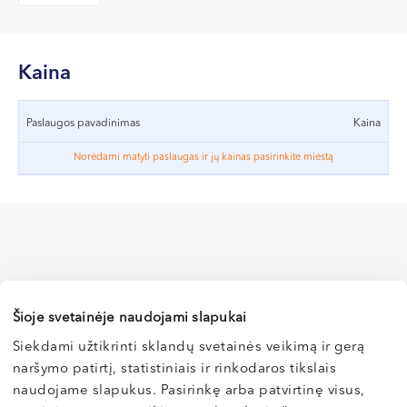
VII --
Klaipėda
Dragūnų g. 2
Kaina
Darbo laikas:
I-V 08:00 - 20:00
Paslaugos pavadinimas
Kaina
VI, VII --
Norėdami matyti paslaugas ir jų kainas pasirinkite miestą
Naujoji Uosto g. 9
Darbo laikas:
I-V 08:00 - 20:00
VI 09:00 - 15:00
VII --
Kretinga
Šioje svetainėje naudojami slapukai
J. Basanavičiaus g. 80
Siekdami užtikrinti sklandų svetainės veikimą ir gerą
naršymo patirtį, statistiniais ir rinkodaros tikslais
Vilnius
Darbo laikas:
naudojame slapukus. Pasirinkę arba patvirtinę visus,
I-V 08:00 - 20:00
Kaunas