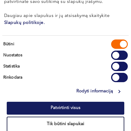
patvirtinate savo sutikimą su slapukų įrašymu.
VI, VII --
Klaipėda
Daugiau apie slapukus ir jų atsisakymą skaitykite
Kretinga
Slapukų politikoje.
Sutikimo
Būtini
+370 633 30 303
pasirinkimas
Nuostatos
Statistika
Rinkodara
Rodyti informaciją
Informacija klientams
Patvirtinti visus
Kontaktai ir rekvizitai
Tik būtini slapukai
Northway Vilnius