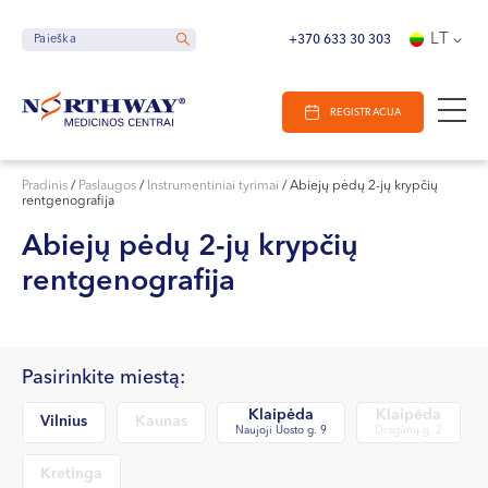
Ieškoti
E-Registracija
Darbo laikas
LT
Paieška
Paieška
+370 633 30 303
VILNIUJE
REGISTRACIJA
KAUNE
Vilnius
KLAIPĖDOJE
S. Žukausko g. 19
Pradinis
/
Paslaugos
/
Instrumentiniai tyrimai
/
Abiejų pėdų 2-jų krypčių
rentgenografija
Darbo laikas:
I-V 07:30 - 20:30
Abiejų pėdų 2-jų krypčių
VI 09:00 - 15:00
rentgenografija
VII --
Kaunas
Miško g. 25A
Pasirinkite miestą:
Darbo laikas:
Klaipėda
Klaipėda
Vilnius
Kaunas
Naujoji Uosto g. 9
Dragūnų g. 2
I-V 08:00 - 20:00
VI 09:00 - 15:00
Kretinga