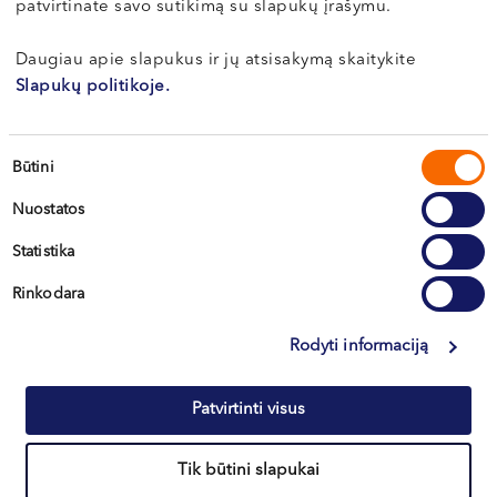
patvirtinate savo sutikimą su slapukų įrašymu.
VI, VII --
Klaipėda
Daugiau apie slapukus ir jų atsisakymą skaitykite
Kretinga
Slapukų politikoje.
Sutikimo
Būtini
+370 633 30 303
pasirinkimas
Nuostatos
Statistika
Rinkodara
Rodyti informaciją
Informacija klientams
Patvirtinti visus
Kontaktai ir rekvizitai
Tik būtini slapukai
Northway Vilnius