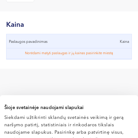
VII --
Klaipėda
Dragūnų g. 2
Kaina
Darbo laikas:
I-V 08:00 - 20:00
Paslaugos pavadinimas
Kaina
VI, VII --
Norėdami matyti paslaugas ir jų kainas pasirinkite miestą
Naujoji Uosto g. 9
Darbo laikas:
I-V 08:00 - 20:00
VI 09:00 - 15:00
VII --
Kretinga
Šioje svetainėje naudojami slapukai
J. Basanavičiaus g. 80
Siekdami užtikrinti sklandų svetainės veikimą ir gerą
naršymo patirtį, statistiniais ir rinkodaros tikslais
Vilnius
Darbo laikas:
naudojame slapukus. Pasirinkę arba patvirtinę visus,
I-V 08:00 - 20:00
Kaunas