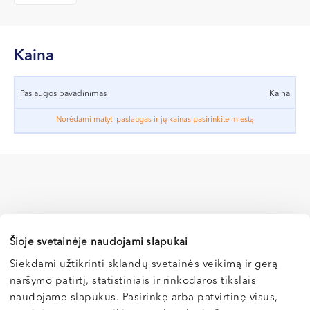
VII --
Klaipėda
Dragūnų g. 2
Kaina
Darbo laikas:
I-V 08:00 - 20:00
Paslaugos pavadinimas
Kaina
VI, VII --
Norėdami matyti paslaugas ir jų kainas pasirinkite miestą
Naujoji Uosto g. 9
Darbo laikas:
I-V 08:00 - 20:00
VI 09:00 - 15:00
VII --
Kretinga
Šioje svetainėje naudojami slapukai
J. Basanavičiaus g. 80
Siekdami užtikrinti sklandų svetainės veikimą ir gerą
naršymo patirtį, statistiniais ir rinkodaros tikslais
Vilnius
Darbo laikas:
naudojame slapukus. Pasirinkę arba patvirtinę visus,
I-V 08:00 - 20:00
Kaunas