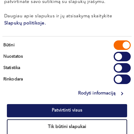
patvirtinate savo sutikimą su slapukų įrašymu.
VI, VII --
Klaipėda
Daugiau apie slapukus ir jų atsisakymą skaitykite
Kretinga
Slapukų politikoje.
Sutikimo
Būtini
+370 633 30 303
pasirinkimas
Nuostatos
Statistika
Rinkodara
Rodyti informaciją
Informacija klientams
Patvirtinti visus
Kontaktai ir rekvizitai
Tik būtini slapukai
Northway Vilnius