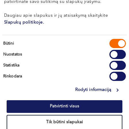
patvirtinate savo sutikimą su slapukų įrašymu.
VI, VII --
Klaipėda
Daugiau apie slapukus ir jų atsisakymą skaitykite
Kretinga
Slapukų politikoje.
Sutikimo
Būtini
+370 633 30 303
pasirinkimas
Nuostatos
Statistika
Rinkodara
Rodyti informaciją
Informacija klientams
Patvirtinti visus
Kontaktai ir rekvizitai
Tik būtini slapukai
Northway Vilnius