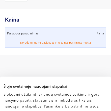
VII --
Klaipėda
Dragūnų g. 2
Kaina
Darbo laikas:
I-V 08:00 - 20:00
Paslaugos pavadinimas
Kaina
VI, VII --
Norėdami matyti paslaugas ir jų kainas pasirinkite miestą
Naujoji Uosto g. 9
Darbo laikas:
I-V 08:00 - 20:00
VI 09:00 - 15:00
VII --
Kretinga
Šioje svetainėje naudojami slapukai
J. Basanavičiaus g. 80
Siekdami užtikrinti sklandų svetainės veikimą ir gerą
naršymo patirtį, statistiniais ir rinkodaros tikslais
Vilnius
Darbo laikas:
naudojame slapukus. Pasirinkę arba patvirtinę visus,
I-V 08:00 - 20:00
Kaunas