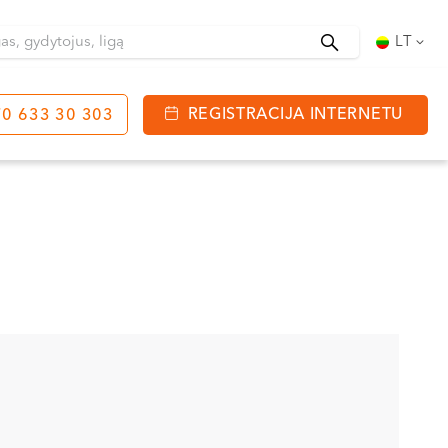
Ieškoti
LT
REGISTRACIJA INTERNETU
0 633 30 303
tinga
J. Basanavičiaus g. 80
bo laikas:
 08:00 - 20:00
VII --