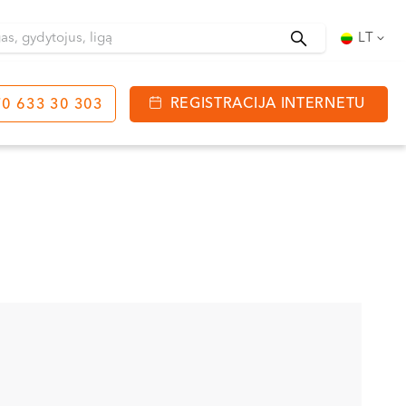
Ieškoti
LT
REGISTRACIJA INTERNETU
0 633 30 303
tinga
J. Basanavičiaus g. 80
bo laikas:
 08:00 - 20:00
VII --