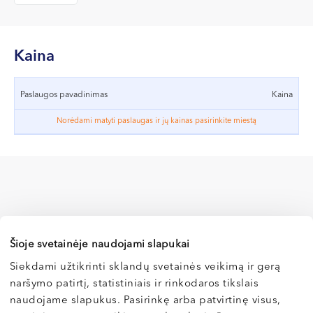
VII --
Klaipėda
Dragūnų g. 2
Kaina
Darbo laikas:
I-V 08:00 - 20:00
Paslaugos pavadinimas
Kaina
VI, VII --
Norėdami matyti paslaugas ir jų kainas pasirinkite miestą
Naujoji Uosto g. 9
Darbo laikas:
I-V 08:00 - 20:00
VI 09:00 - 15:00
VII --
Kretinga
Šioje svetainėje naudojami slapukai
J. Basanavičiaus g. 80
Siekdami užtikrinti sklandų svetainės veikimą ir gerą
naršymo patirtį, statistiniais ir rinkodaros tikslais
Vilnius
Darbo laikas:
naudojame slapukus. Pasirinkę arba patvirtinę visus,
I-V 08:00 - 20:00
Kaunas