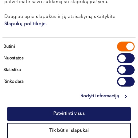
patvirtinate savo sutikimą su slapukų įrašymu.
VI, VII --
Klaipėda
Daugiau apie slapukus ir jų atsisakymą skaitykite
Kretinga
Slapukų politikoje.
Sutikimo
Būtini
+370 633 30 303
pasirinkimas
Nuostatos
Statistika
Rinkodara
Rodyti informaciją
Informacija klientams
Patvirtinti visus
Kontaktai ir rekvizitai
Tik būtini slapukai
Northway Vilnius