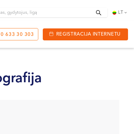
Ieškoti
LT
REGISTRACIJA INTERNETU
0 633 30 303
tinga
J. Basanavičiaus g. 80
bo laikas:
grafija
 08:00 - 20:00
VII --