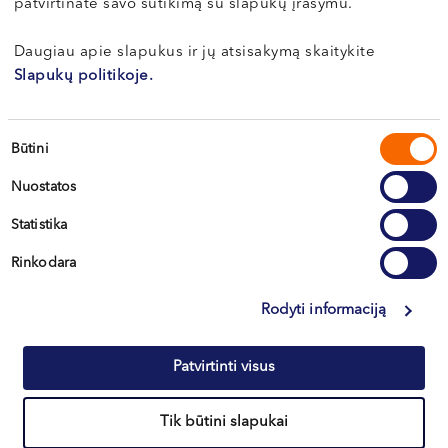
patvirtinate savo sutikimą su slapukų įrašymu.
VI, VII --
Klaipėda
Daugiau apie slapukus ir jų atsisakymą skaitykite
Kretinga
Slapukų politikoje.
Sutikimo
Būtini
+370 633 30 303
pasirinkimas
Nuostatos
Statistika
Rinkodara
Rodyti informaciją
Informacija klientams
Patvirtinti visus
Kontaktai ir rekvizitai
Tik būtini slapukai
Northway Vilnius