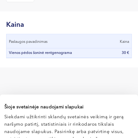
VII --
Klaipėda
Dragūnų g. 2
Kaina
Darbo laikas:
I-V 08:00 - 20:00
Paslaugos pavadinimas
Kaina
VI, VII --
Vienos pėdos šoninė rentgenograma
30 €
Naujoji Uosto g. 9
Darbo laikas:
I-V 08:00 - 20:00
VI 09:00 - 15:00
VII --
Kretinga
Šioje svetainėje naudojami slapukai
J. Basanavičiaus g. 80
Siekdami užtikrinti sklandų svetainės veikimą ir gerą
Vilnius
naršymo patirtį, statistiniais ir rinkodaros tikslais
Darbo laikas:
naudojame slapukus. Pasirinkę arba patvirtinę visus,
I-V 08:00 - 20:00
Kaunas