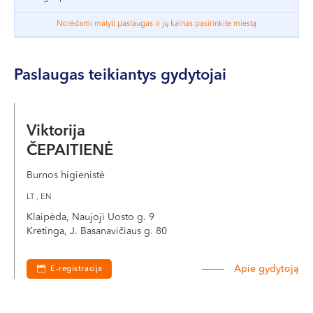
VI, VII --
Norėdami matyti paslaugas ir jų kainas pasirinkite miestą
Paslaugas teikiantys gydytojai
Viktorija
ČEPAITIENĖ
Burnos higienistė
LT , EN
Klaipėda, Naujoji Uosto g. 9
Kretinga, J. Basanavičiaus g. 80
Apie gydytoją
E-registracija