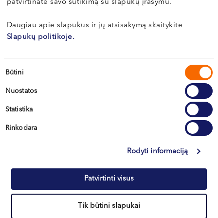
Kretinga, J. Basanavičiaus g. 80
patvirtinate savo sutikimą su slapukų įrašymu.
Daugiau apie slapukus ir jų atsisakymą skaitykite
Apie gydytoją
Slapukų politikoje.
Sutikimo
Būtini
Akvilė
pasirinkimas
KAZIUKAITYTĖ
Nuostatos
Burnos higienistė (laikinai nedirba)
Statistika
LT , EN , RU
Rinkodara
Vilnius, S. Žukausko g. 19
Rodyti informaciją
Apie gydytoją
Patvirtinti visus
Tik būtini slapukai
Agnė