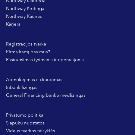
Northway Klaipėda
Northway Kretinga
Northway Kaunas
Karjera
Registracijos tvarka
Pirmą kartą pas mus?
Pasiruošimas tyrimams ir operacijoms
Apmokėjimas ir draudimas
Inbank lizingas
General Financing banko medlizingas
Privatumo politika
Slapukų nuostatos
Vidaus tvarkos taisyklės