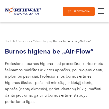
Ieškoti
E-Registracija
Darbo laikas
Paieška
REGISTRACIJA
VILNIUJE
KAUNE
Vilnius
KLAIPĖDOJE
S. Žukausko g. 19
Pradinis
/
Paslaugos
/
Odontologija
/
Burnos higiena be „Air-Flow“
Darbo laikas:
Burnos higiena be „Air-Flow“
I-V 07:30 - 20:30
VI 09:00 - 15:00
Profesionali burnos higiena – tai procedūra, kurios metu
VII --
šalinamos minkštos ir kietos apnašos, poliruojami dantų
Kaunas
ir plombų paviršiai. Profesionalios burnos ertmės
Miško g. 25A
higienos tikslas – pašalinti minkštąjį ir kietąjį dantų
apnašą (dantų akmenis), gerinti dantenų būklę, mažinti
Darbo laikas:
dantų jautrumą, gaivinti burnos ertmę, stabdyti
I-V 08:00 - 20:00
periodonto ligas.
VI 09:00 - 15:00