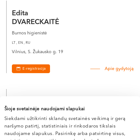
Edita
DVARECKAITĖ
Burnos higienistė
LT , EN , RU
Vilnius, S. Žukausko g. 19
Apie gydytoją
E-registracija
Emilija
Šioje svetainėje naudojami slapukai
GALDIKIENĖ
Siekdami užtikrinti sklandų svetainės veikimą ir gerą
Burnos higienistė (laikinai nedirba)
naršymo patirtį, statistiniais ir rinkodaros tikslais
LT , EN , RU
naudojame slapukus. Pasirinkę arba patvirtinę visus,