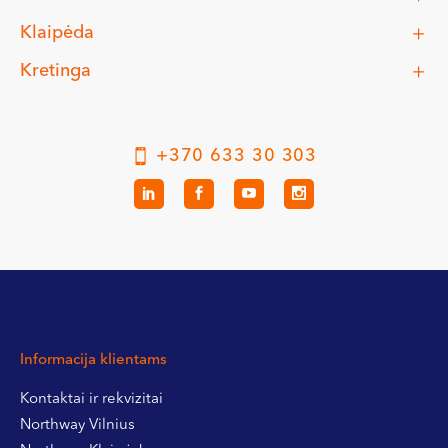
Klaipėda
Kretinga
+370 633 30 303
Informacija klientams
Kontaktai ir rekvizitai
Northway Vilnius