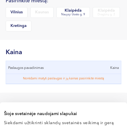
Pasirinkite miestą:
VII --
Klaipėda
Klaipėda
Klaipėda
Vilnius
Kaunas
Naujoji Uosto g. 9
Dragūnų g. 2
Dragūnų g. 2
Kretinga
Darbo laikas:
I-V 08:00 - 20:00
VI, VII --
Kaina
Naujoji Uosto g. 9
Darbo laikas:
Paslaugos pavadinimas
Kaina
I-V 08:00 - 20:00
VI 09:00 - 15:00
Norėdami matyti paslaugas ir jų kainas pasirinkite miestą
VII --
Kretinga
J. Basanavičiaus g. 80
Šioje svetainėje naudojami slapukai
Darbo laikas:
Siekdami užtikrinti sklandų svetainės veikimą ir gerą
I-V 08:00 - 20:00