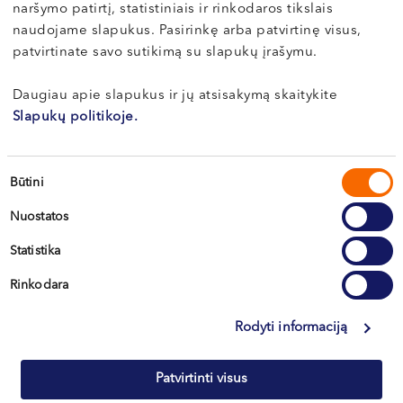
naršymo patirtį, statistiniais ir rinkodaros tikslais
VI, VII --
naudojame slapukus. Pasirinkę arba patvirtinę visus,
patvirtinate savo sutikimą su slapukų įrašymu.
Vilnius
Kaunas
Daugiau apie slapukus ir jų atsisakymą skaitykite
Slapukų politikoje.
Klaipėda
Kretinga
Sutikimo
Būtini
pasirinkimas
Nuostatos
+370 633 30 303
Statistika
Rinkodara
Rodyti informaciją
Patvirtinti visus