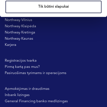
Informacija klientams
Tik būtini slapukai
Kontaktai ir rekvizitai
Northway Vilnius
Northway Klaipėda
Northway Kretinga
Northway Kaunas
Karjera
Registracijos tvarka
Pirmą kartą pas mus?
Pasiruošimas tyrimams ir operacijoms
Apmokėjimas ir draudimas
Inbank lizingas
General Financing banko medlizingas