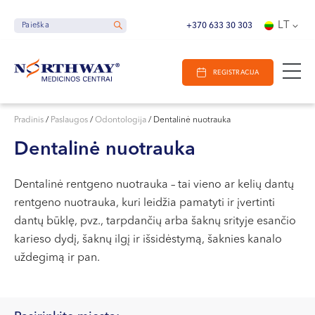
Ieškoti
E-Registracija
Darbo laikas
LT
Paieška
Paieška
+370 633 30 303
VILNIUJE
REGISTRACIJA
KAUNE
Vilnius
KLAIPĖDOJE
S. Žukausko g. 19
Pradinis
/
Paslaugos
/
Odontologija
/
Dentalinė nuotrauka
Darbo laikas:
Dentalinė nuotrauka
I-V 07:30 - 20:30
VI 09:00 - 15:00
Dentalinė rentgeno nuotrauka – tai vieno ar kelių dantų
VII --
rentgeno nuotrauka, kuri leidžia pamatyti ir įvertinti
Kaunas
dantų būklę, pvz., tarpdančių arba šaknų srityje esančio
Miško g. 25A
karieso dydį, šaknų ilgį ir išsidėstymą, šaknies kanalo
uždegimą ir pan.
Darbo laikas:
I-V 08:00 - 20:00
VI 09:00 - 15:00