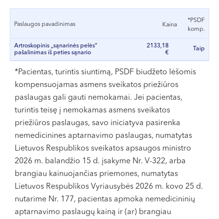
VI, VII --
*PSDF
Paslaugos pavadinimas
Kaina
komp.
Artroskopinis „sąnarinės pelės“
2133,18
Taip
pašalinimas iš peties sąnario
€
*Pacientas, turintis siuntimą, PSDF biudžeto lėšomis
kompensuojamas asmens sveikatos priežiūros
paslaugas gali gauti nemokamai. Jei pacientas,
turintis teisę į nemokamas asmens sveikatos
priežiūros paslaugas, savo iniciatyva pasirenka
nemedicinines aptarnavimo paslaugas, numatytas
Lietuvos Respublikos sveikatos apsaugos ministro
2026 m. balandžio 15 d. įsakyme Nr. V-322, arba
brangiau kainuojančias priemones, numatytas
Lietuvos Respublikos Vyriausybės 2026 m. kovo 25 d.
nutarime Nr. 177, pacientas apmoka nemedicininių
aptarnavimo paslaugų kainą ir (ar) brangiau