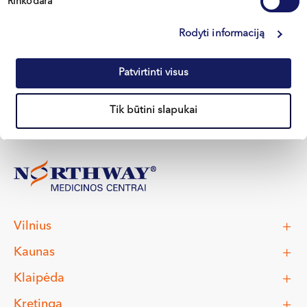
Rinkodara
Vilnius, S. Žukausko g. 19
Rodyti informaciją
Apie gydytoją
E-registracija
Patvirtinti visus
Tik būtini slapukai
Vilnius
Kaunas
Klaipėda
Kretinga