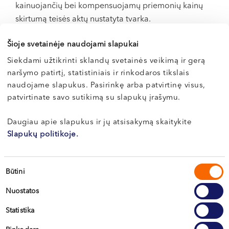
kainuojančių bei kompensuojamų priemonių kainų
skirtumą teisės aktų nustatyta tvarka.
SVARBU:
Pacientams, turintiems papildomą sveikatos
Šioje svetainėje naudojami slapukai
draudimą ir planuojantiems operacinį gydymą
Siekdami užtikrinti sklandų svetainės veikimą ir gerą
medicinos centre, būtina apmokėjimo sąlygas iš
naršymo patirtį, statistiniais ir rinkodaros tikslais
anksto suderinti su draudimo kompanija. Dėl
naudojame slapukus. Pasirinkę arba patvirtinę visus,
procedūros apmokėjimo patvirtinimo teiraukitės
patvirtinate savo sutikimą su slapukų įrašymu.
„Northway“ medicinos centro kasoje.
Daugiau apie slapukus ir jų atsisakymą skaitykite
Slapukų politikoje.
Paslaugas teikiantys gydytojai
Sutikimo
Būtini
Vytenis
pasirinkimas
Nuostatos
ADOMAITIS
Statistika
Ortopedas-traumatologas
LT , EN , RU