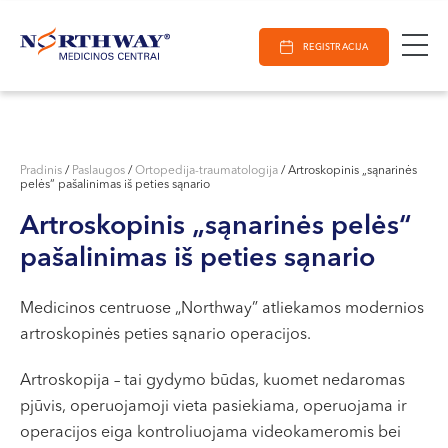
Ieškoti
E-Registracija
Darbo laikas
Paieška
REGISTRACIJA
VILNIUJE
KAUNE
Vilnius
KLAIPĖDOJE
S. Žukausko g. 19
Pradinis
/
Paslaugos
/
Ortopedija-traumatologija
/
Artroskopinis „sąnarinės
pelės“ pašalinimas iš peties sąnario
Darbo laikas:
I-V 07:30 - 20:30
Artroskopinis „sąnarinės pelės“
VI 09:00 - 15:00
pašalinimas iš peties sąnario
VII --
Kaunas
Medicinos centruose „Northway” atliekamos modernios
artroskopinės peties sąnario operacijos.
Miško g. 25A
Darbo laikas:
Artroskopija – tai gydymo būdas, kuomet nedaromas
I-V 08:00 - 20:00
pjūvis, operuojamoji vieta pasiekiama, operuojama ir
VI 09:00 - 15:00
operacijos eiga kontroliuojama videokameromis bei