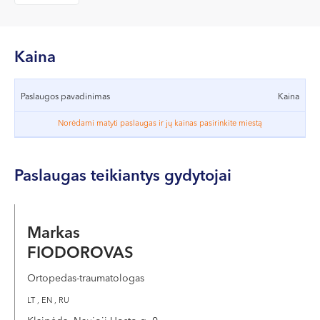
VII --
Klaipėda
Dragūnų g. 2
Kaina
Darbo laikas:
I-V 08:00 - 20:00
Paslaugos pavadinimas
Kaina
VI, VII --
Norėdami matyti paslaugas ir jų kainas pasirinkite miestą
Naujoji Uosto g. 9
Darbo laikas:
Paslaugas teikiantys gydytojai
I-V 08:00 - 20:00
VI 09:00 - 15:00
VII --
Markas
Kretinga
FIODOROVAS
J. Basanavičiaus g. 80
Ortopedas-traumatologas
Darbo laikas:
LT , EN , RU
I-V 08:00 - 20:00