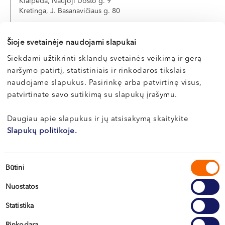
Klaipėda, Naujoji Uosto g. 9
VI, VII --
Kretinga, J. Basanavičiaus g. 80
Apie gydytoją
E-registracija
Šioje svetainėje naudojami slapukai
Siekdami užtikrinti sklandų svetainės veikimą ir gerą
naršymo patirtį, statistiniais ir rinkodaros tikslais
naudojame slapukus. Pasirinkę arba patvirtinę visus,
patvirtinate savo sutikimą su slapukų įrašymu.
Daugiau apie slapukus ir jų atsisakymą skaitykite
Slapukų politikoje.
Vilnius
Sutikimo
Būtini
pasirinkimas
Kaunas
Nuostatos
Klaipėda
Statistika
Kretinga
Rinkodara