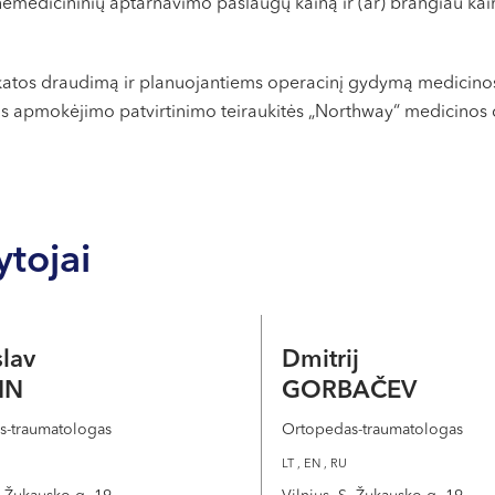
nemedicininių aptarnavimo paslaugų kainą ir (ar) brangiau k
katos draudimą ir planuojantiems operacinį gydymą medicinos
s apmokėjimo patvirtinimo teiraukitės „Northway“ medicinos 
ytojai
slav
Dmitrij
IN
GORBAČEV
s-traumatologas
Ortopedas-traumatologas
LT , EN , RU