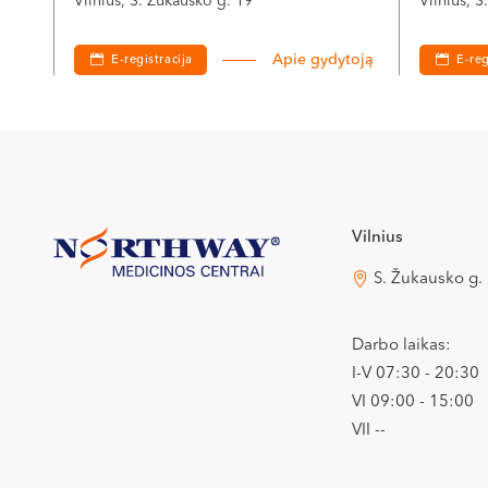
Vilnius, S. Žukausko g. 19
Vilnius, 
Apie gydytoją
E-registracija
E-reg
Vilnius
S. Žukausko g.
Darbo laikas:
I-V 07:30 - 20:30
VI 09:00 - 15:00
VII --