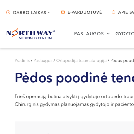
E-PARDUOTUVĖ
APIE S
DARBO LAIKAS
Darbo laikas
PASLAUGOS
GYDYTO
Vilnius
Kaunas
S. Žukausko g. 19
Miško g. 25A
Pradinis
/
Paslaugos
/
Ortopedija-traumatologija
/
Pėdos pood
Darbo laikas:
Darbo laikas:
Pėdos poodinė ten
I-V 07:30 - 20:30
I-V 08:00 - 20:00
VI 09:00 - 15:00
VI 09:00 - 15:00
VII --
VII --
Prieš operaciją būtina atvykti į gydytojo ortopedo-traum
Chirurginis gydymas planuojamas gydytojo ir paciento 