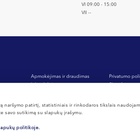
VI 09:00 - 15:00
VII --
Apmokėjimas ir draudimas
Privatumo poli
Inbank lizingas
Slapukų nuost
 ir
General Financing banko
Vidaus tvarkos
medlizingas
Atsiliepimai
ą naršymo patirtį, statistiniais ir rinkodaros tikslais naudoja
ate savo sutikimą su slapukų įrašymu.
lapukų politikoje.