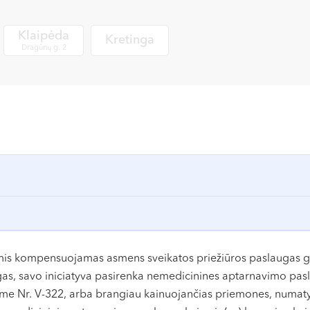
Klaipėda
Kretinga
Dragūnų g. 2
omis kompensuojamas asmens sveikatos priežiūros paslaugas gali
s, savo iniciatyva pasirenka nemedicinines aptarnavimo pasl
yme Nr. V-322, arba brangiau kainuojančias priemones, numat