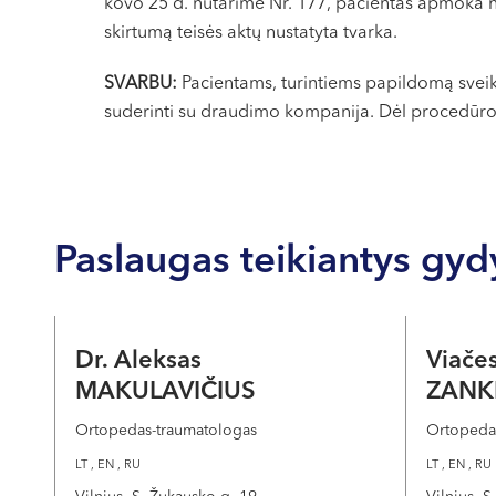
kovo 25 d. nutarime Nr. 177, pacientas apmoka 
skirtumą teisės aktų nustatyta tvarka.
SVARBU:
Pacientams, turintiems papildomą svei
suderinti su draudimo kompanija. Dėl procedūro
Paslaugas teikiantys gyd
Dr. Aleksas
Viače
MAKULAVIČIUS
ZANK
Ortopedas-traumatologas
Ortopeda
LT , EN , RU
LT , EN , RU