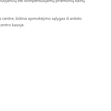
ainuojančių bei kompensuojamų priemonių kainų
 centre, būtina apmokėjimo sąlygas iš anksto
centro kasoje.