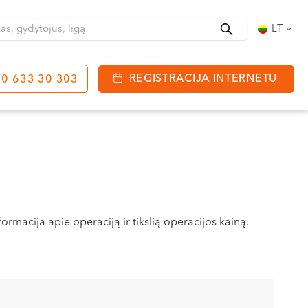
Ieškoti
LT
REGISTRACIJA INTERNETU
0 633 30 303
tinga
J. Basanavičiaus g. 80
bo laikas:
 08:00 - 20:00
VII --
rmacija apie operaciją ir tikslią operacijos kainą.