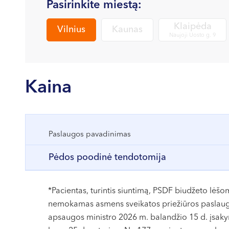
Pasirinkite miestą:
Klaipėda
Vilnius
Kaunas
Naujoji Uosto g. 9
Kaina
Paslaugos pavadinimas
Pėdos poodinė tendotomija
*Pacientas, turintis siuntimą, PSDF biudžeto lėš
nemokamas asmens sveikatos priežiūros paslauga
apsaugos ministro 2026 m. balandžio 15 d. įsak