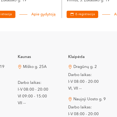
S. Žukausko g. 19
Vilnius, S. Žukausko g. 19
Apie gydytoją
A
istracija
E-registracija
Kaunas
Klaipėda
 19
Miško g. 25A
Dragūnų g. 2
Darbo laikas:
I-V 08:00 - 20:00
Darbo laikas:
VI, VII --
I-V 08:00 - 20:00
VI 09:00 - 15:00
Naujoji Uosto g. 9
VII --
Darbo laikas:
I-V 08:00 - 20:00