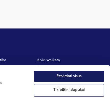
tika
Apie sveikatą
atos
Naujienos
 taisyklės
Dovanų kuponai
Patvirtinti visus
E-parduotuvė
me
Nėštumo skaičiuoklė
Tik būtini slapukai