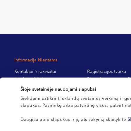
Informacija klientams
Kontaktai ir rekvizitai
Registracijos tvarka
Northway Vilnius
Pirmą kartą pas mus?
Northway Klaipėda
Pasiruošimas tyrimams
Šioje svetainėje naudojami slapukai
Northway Kretinga
operacijoms
Siekdami užtikrinti sklandų svetainės veikimą ir ger
Northway Kaunas
slapukus. Pasirinkę arba patvirtinę visus, patvirtin
Karjera
Daugiau apie slapukus ir jų atsisakymą skaitykite
S