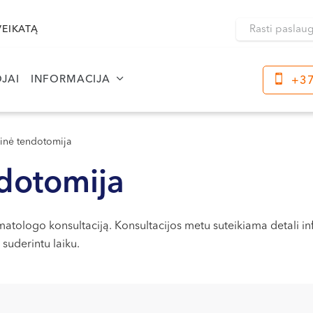
VEIKATĄ
JAI
INFORMACIJA
+37
Klaipėda
Kre
Dragūnų g. 2
inė tendotomija
Darbo laikas:
Dar
dotomija
I-V 08:00 - 20:00
I-V
VI, VII --
VI, 
atologo konsultaciją. Konsultacijos metu suteikiama detali info
Naujoji Uosto g. 9
suderintu laiku.
Darbo laikas:
I-V 08:00 - 20:00
VI 09:00 - 15:00
VII --