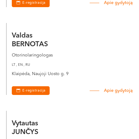
Apie gydytoją
E-registracija
VI, VII --
Valdas
BERNOTAS
Otorinolaringologas
LT , EN , RU
Klaipėda, Naujoji Uosto g. 9
Apie gydytoją
E-registracija
Vytautas
JUNČYS