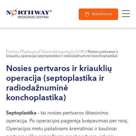
Ieškoti
E-Registracija
Darbo laikas
Paieška
REGISTRACIJA
VILNIUJE
KAUNE
Vilnius
KLAIPĖDOJE
S. Žukausko g. 19
Pradinis
/
Paslaugos
/
Otorinolaringologija (LOR)
/
Nosies pertvaros ir
kriauklių operacija (septoplastika ir radiodažnuminė konchoplastika)
Darbo laikas:
I-V 07:30 - 20:30
Nosies pertvaros ir kriauklių
VI 09:00 - 15:00
operacija (septoplastika ir
VII --
radiodažnuminė
Kaunas
konchoplastika)
Miško g. 25A
Septoplastika
– tai nosies pertvaros ištiesinimo
Darbo laikas:
operacija. Po operacijos pagerėja kvėpavimas per nosį.
I-V 08:00 - 20:00
Operacijos metu pašalinami kremzliniai ir kauliniai
VI 09:00 - 15:00