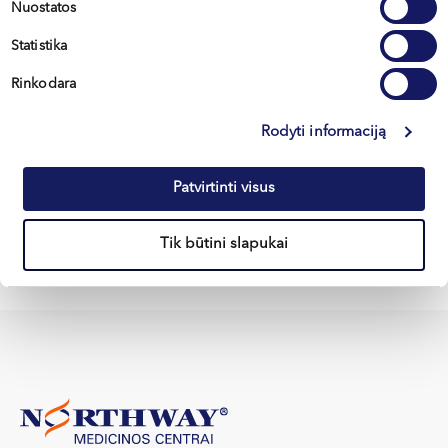
Nuostatos
Statistika
Modestas
Rinkodara
MASLOVAS
Otorinolaringologas
Rodyti informaciją
LT , EN
Patvirtinti visus
Klaipėda, Naujoji Uosto g. 9
Tik būtini slapukai
Apie gydytoją
E-registracija