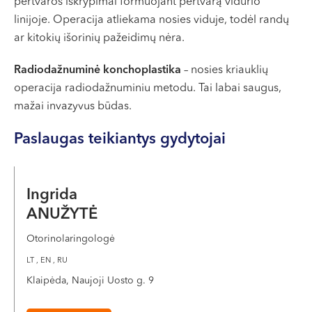
pertvaros iškrypimai formuojant pertvarą vidurio
VII --
linijoje. Operacija atliekama nosies viduje, todėl randų
Klaipėda
ar kitokių išorinių pažeidimų nėra.
Dragūnų g. 2
Radiodažnuminė konchoplastika
– nosies kriauklių
Darbo laikas:
operacija radiodažnuminiu metodu. Tai labai saugus,
I-V 08:00 - 20:00
mažai invazyvus būdas.
VI, VII --
Naujoji Uosto g. 9
Paslaugas teikiantys gydytojai
Darbo laikas:
I-V 08:00 - 20:00
Ingrida
VI 09:00 - 15:00
VII --
ANUŽYTĖ
Kretinga
Otorinolaringologė
J. Basanavičiaus g. 80
LT , EN , RU
Klaipėda, Naujoji Uosto g. 9
Darbo laikas:
I-V 08:00 - 20:00