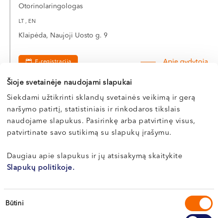
Otorinolaringologas
LT , EN
Klaipėda, Naujoji Uosto g. 9
Apie gydytoją
E-registracija
Šioje svetainėje naudojami slapukai
Siekdami užtikrinti sklandų svetainės veikimą ir gerą
naršymo patirtį, statistiniais ir rinkodaros tikslais
Donatas
naudojame slapukus. Pasirinkę arba patvirtinę visus,
BOVEINIS
patvirtinate savo sutikimą su slapukų įrašymu.
Otorinolaringologas
Daugiau apie slapukus ir jų atsisakymą skaitykite
LT , EN , RU
Slapukų politikoje.
Klaipėda, Naujoji Uosto g. 9
Sutikimo
Apie gydytoją
E-registracija
Būtini
pasirinkimas