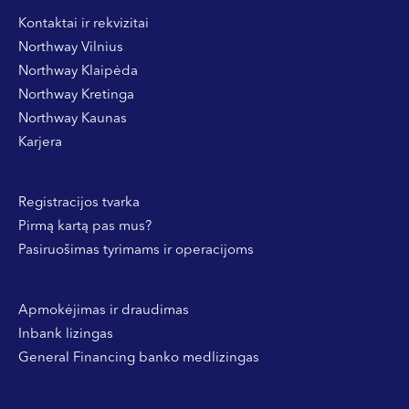
Vakuumo sukeltos mėlynės praeina žymiai greičiau nei
Kontaktai ir rekvizitai
sumušimo ir yra visai nekenksmingos.
Northway Vilnius
Northway Klaipėda
Northway Kretinga
Northway Kaunas
Karjera
Registracijos tvarka
Pirmą kartą pas mus?
Pasiruošimas tyrimams ir operacijoms
Apmokėjimas ir draudimas
Inbank lizingas
General Financing banko medlizingas