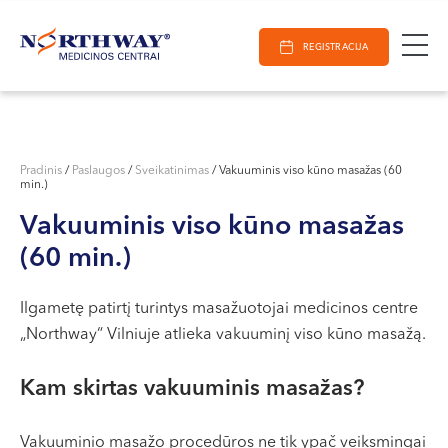
Ieškoti
E-Registracija
Darbo laikas
Paieška
REGISTRACIJA
VILNIUJE
KAUNE
Vilnius
KLAIPĖDOJE
S. Žukausko g. 19
Pradinis
/
Paslaugos
/
Sveikatinimas
/
Vakuuminis viso kūno masažas (60
min.)
Darbo laikas:
I-V 07:30 - 20:30
Vakuuminis viso kūno masažas
VI 09:00 - 15:00
(60 min.)
VII --
Kaunas
Ilgametę patirtį turintys masažuotojai medicinos centre
„Northway“ Vilniuje atlieka vakuuminį viso kūno masažą.
Miško g. 25A
Darbo laikas:
Kam skirtas vakuuminis masažas?
I-V 08:00 - 20:00
VI 09:00 - 15:00
Vakuuminio masažo procedūros ne tik ypač veiksmingai