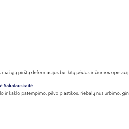
, mažųjų pirštų deformacijos bei kitų pėdos ir čiurnos operacij
rė Sakalauskaitė
ido ir kaklo patempimo, pilvo plastikos, riebalų nusiurbimo, gi