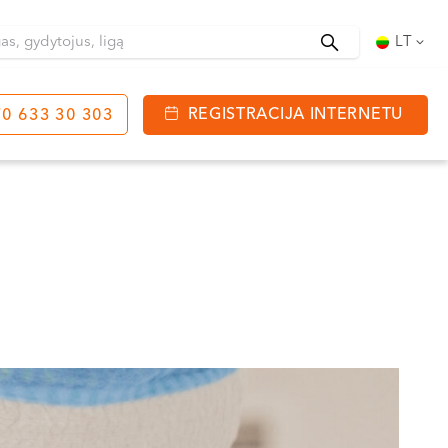
Ieškoti
LT
REGISTRACIJA INTERNETU
0 633 30 303
tinga
J. Basanavičiaus g. 80
bo laikas:
 08:00 - 20:00
VII --