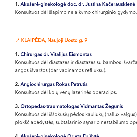
1.
Akušerė-ginekologė doc. dr. Justina Kačerauskienė
Konsultuos dėl šlapimo nelaikymo chirurginio gydymo, g
📍 KLAIPĖDA, Naujoji Uosto g. 9
1.
Chirurgas dr. Vitalijus Eismontas
Konsultuos dėl diastazės ir diastazės su bambos išvarž
angos išvaržos (dar vadinamos refliuksu).
2.
Angiochirurgas Rokas Petrutis
Konsultuos dėl kojų venų lazerinės operacijos.
3.
Ortopedas-traumatologas Vidmantas Žegunis
Konsultuos dėl iššokusių pėdos kauliukų (hallux valgus)
plokščiapėdystės, subtalarinio sąnario nestabilumo o
4.
Akušerė-ginekologė Odeta Drūlytė