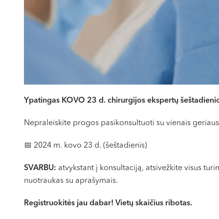
Ypatingas KOVO 23 d. chirurgijos ekspertų šeštadieni
Nepraleiskite progos pasikonsultuoti su vienais geriausių
📅 2024 m. kovo 23 d. (šeštadienis)
SVARBU:
atvykstant į konsultaciją, atsivežkite visus t
nuotraukas su aprašymais.
Registruokitės jau dabar! Vietų skaičius ribotas.