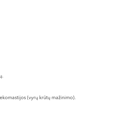
ų.
nekomastijos (vyrų krūtų mažinimo).