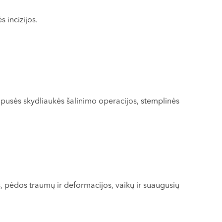
 incizijos.
npusės skydliaukės šalinimo operacijos, stemplinės
s, pėdos traumų ir deformacijos, vaikų ir suaugusių