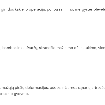
imdos kaklelio operacijų, polipų šalinimo, mergystės plėvelės
a, bambos ir kt. išvaržų, skrandžio mažinimo dėl nutukimo, vie
, mažųjų pirštų deformacijos, pėdos ir čiurnos sąnarių artrozė
peracinio gydymo.