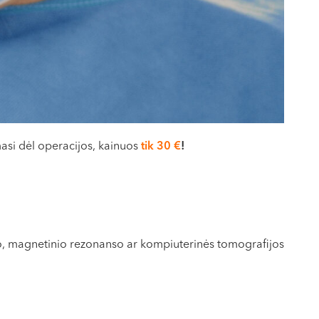
masi dėl operacijos, kainuos
tik 30 €
!
geno, magnetinio rezonanso ar kompiuterinės tomografijos