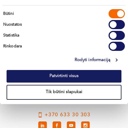
Sutikimo
Būtini
pasirinkimas
Nuostatos
Statistika
Rinkodara
Vilnius
Rodyti informaciją
Kaunas
Patvirtinti visus
Klaipėda
Kretinga
Tik būtini slapukai
+370 633 30 303