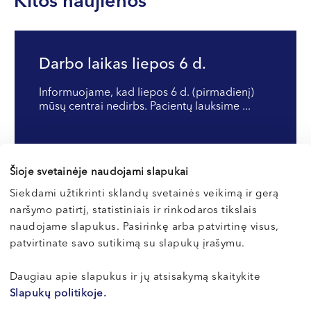
Kitos naujienos
VI, VII --
Darbo laikas liepos 6 d.
Informuojame, kad liepos 6 d. (pirmadienį)
mūsų centrai nedirbs. Pacientų lauksime ...
Šioje svetainėje naudojami slapukai
Skaityti
Siekdami užtikrinti sklandų svetainės veikimą ir gerą
naršymo patirtį, statistiniais ir rinkodaros tikslais
Visos naujienos
naudojame slapukus. Pasirinkę arba patvirtinę visus,
patvirtinate savo sutikimą su slapukų įrašymu.
Daugiau apie slapukus ir jų atsisakymą skaitykite
Slapukų politikoje.