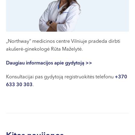
VII --
Klaipėda
Dragūnų g. 2
Darbo laikas:
I-V 08:00 - 20:00
„Northway“ medicinos centre Vilniuje pradeda dirbti
VI, VII --
akušerė-ginekologė Rūta Maželytė.
Naujoji Uosto g. 9
Daugiau informacijos apie gydytoją >>
Darbo laikas:
I-V 08:00 - 20:00
Konsultacijai pas gydytoją registruokitės telefonu
+370
VI 09:00 - 15:00
633 30 303
.
VII --
Kretinga
J. Basanavičiaus g. 80
Darbo laikas:
I-V 08:00 - 20:00