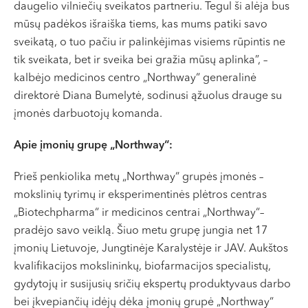
daugelio vilniečių sveikatos partneriu. Tegul ši alėja bus
VI, VII --
mūsų padėkos išraiška tiems, kas mums patiki savo
sveikatą, o tuo pačiu ir palinkėjimas visiems rūpintis ne
tik sveikata, bet ir sveika bei gražia mūsų aplinka”, –
kalbėjo medicinos centro „Northway“ generalinė
direktorė Diana Bumelytė, sodinusi ąžuolus drauge su
įmonės darbuotojų komanda.
Apie įmonių grupę „Northway“:
Prieš penkiolika metų „Northway“ grupės įmonės –
mokslinių tyrimų ir eksperimentinės plėtros centras
„Biotechpharma“ ir medicinos centrai „Northway“–
pradėjo savo veiklą. Šiuo metu grupę jungia net 17
įmonių Lietuvoje, Jungtinėje Karalystėje ir JAV. Aukštos
kvalifikacijos mokslininkų, biofarmacijos specialistų,
gydytojų ir susijusių sričių ekspertų produktyvaus darbo
bei įkvepiančių idėjų dėka įmonių grupė „Northway“