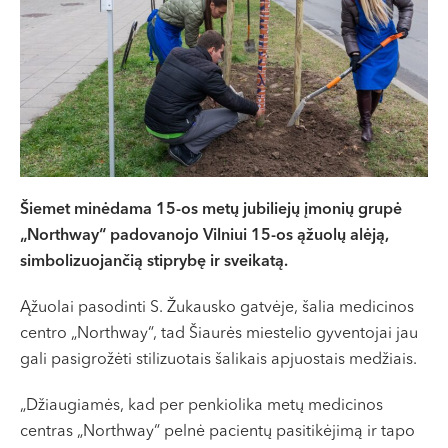
VII --
Klaipėda
Dragūnų g. 2
Darbo laikas:
I-V 08:00 - 20:00
VI, VII --
Naujoji Uosto g. 9
Šiemet minėdama 15-os metų jubiliejų įmonių grupė
Darbo laikas:
„Northway“ padovanojo Vilniui 15-os ąžuolų alėją,
I-V 08:00 - 20:00
simbolizuojančią stiprybę ir sveikatą.
VI 09:00 - 15:00
VII --
Ąžuolai pasodinti S. Žukausko gatvėje, šalia medicinos
Kretinga
centro „Northway“, tad Šiaurės miestelio gyventojai jau
gali pasigrožėti stilizuotais šalikais apjuostais medžiais.
J. Basanavičiaus g. 80
„Džiaugiamės, kad per penkiolika metų medicinos
Darbo laikas:
centras „Northway“ pelnė pacientų pasitikėjimą ir tapo
I-V 08:00 - 20:00