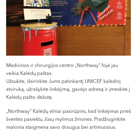
VII --
Klaipėda
Dragūnų g. 2
Darbo laikas:
I-V 08:00 - 20:00
VI, VII --
Naujoji Uosto g. 9
Medicinos ir chirurgijos centro „Northway“ fojė jau
Darbo laikas:
veikia Kalėdų paštas.
I-V 08:00 - 20:00
Užsukite, išsirinkite Jums patinkantį UNICEF kalėdinį
VI 09:00 - 15:00
atviruką, užrašykite linkėjimą, gavėjo adresą ir įmeskite į
VII --
Kalėdų pašto dėžutę.
Kretinga
„Northway“ Kalėdų elniai pasirūpins, kad linkėjimai prieš
J. Basanavičiaus g. 80
šventes pasiektų Jūsų mylimus žmones. Pradžiuginkite
Darbo laikas:
malonia staigmena savo draugus bei artimuosius.
I-V 08:00 - 20:00