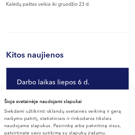
VI, VII --
Kalėdų paštas veikia iki gruodžio 23 d.
Kitos naujienos
Darbo laikas liepos 6 d.
Informuojame, kad liepos 6 d. (pirmadienį)
mūsų centrai nedirbs. Pacientų lauksime ...
Šioje svetainėje naudojami slapukai
Siekdami užtikrinti sklandų svetainės veikimą ir gerą
naršymo patirtį, statistiniais ir rinkodaros tikslais
naudojame slapukus. Pasirinkę arba patvirtinę visus,
Skaityti
patvirtinate savo sutikimą su slapukų įrašymu.