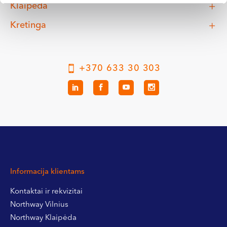
Klaipėda
Kretinga
+370 633 30 303
Informacija klientams
Kontaktai ir rekvizitai
Northway Vilnius
Northway Klaipėda