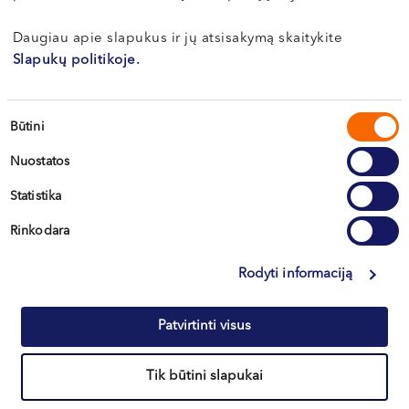
Daugiau apie slapukus ir jų atsisakymą skaitykite
Visos naujienos
Slapukų politikoje.
Sutikimo
Būtini
pasirinkimas
Nuostatos
Statistika
Rinkodara
Rodyti informaciją
Patvirtinti visus
Vilnius
Tik būtini slapukai
Kaunas