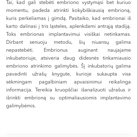
Tai, kad gali stebėti embriono vystymąsi bet kuriuo
VI, VII --
momentu, padeda atrinkti kokybiškiausią embrioną,
kuris perkeliamas į gimdą. Pasitaiko, kad embrionai iš
karto dalinasi į tris ląsteles, aplenkdami antrąją stadiją.
Toks embrionas implantavimui visiškai netinkamas.
Dirbant senuoju metodu, šių niuansų galima
nepastebėti. Embrionus auginant naujajame
inkubatoriuje, atsiveria daug didesnės tinkamiausio
embriono atrinkimo galimybės. Šį inkubatorių galima
pavadinti užrašų knygute, kurioje sukaupta visa
sėkmingam pagalbiniam apvaisinimui reikalinga
informacija. Tereikia kruopščiai išanalizuoti užrašus ir
išrinkti embrioną su optimaliausiomis implantavimo
galimybėmis.