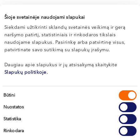
Šioje svetainėje naudojami slapukai
Kitos naujienos
Siekdami užtikrinti sklandų svetainės veikimą ir gerą
naršymo patirtį, statistiniais ir rinkodaros tikslais
naudojame slapukus. Pasirinkę arba patvirtinę visus,
Darbo laikas liepos 6 d.
patvirtinate savo sutikimą su slapukų įrašymu.
Informuojame, kad liepos 6 d. (pirmadienį)
Daugiau apie slapukus ir jų atsisakymą skaitykite
mūsų centrai nedirbs. Pacientų lauksime ...
Slapukų politikoje.
Sutikimo
Būtini
pasirinkimas
Skaityti
Nuostatos
Statistika
Visos naujienos
Rinkodara