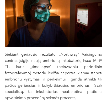
VII --
Klaipėda
Dragūnų g. 2
Darbo laikas:
I-V 08:00 - 20:00
VI, VII --
Naujoji Uosto g. 9
Darbo laikas:
Siekiant geriausių rezultatų, „Northway“ Vaisingumo
I-V 08:00 - 20:00
centras įsigijo naują embrionų inkubatorių Esco Miri®
VI 09:00 - 15:00
TL, kuris „time-lapse“ (neinvaziniu periodinio
VII --
fotografavimo) metodu leidžia nepertraukiamai stebėti
Kretinga
embrionų vystymąsi ir perkėlimui į gimdą atrinkti tik
pačius geriausius ir kokybiškiausius embrionus. Pasak
J. Basanavičiaus g. 80
specialistų, šis inkubatorius neabejotinai padidins
Darbo laikas:
apvaisinimo procedūrų sėkmės procentą.
I-V 08:00 - 20:00