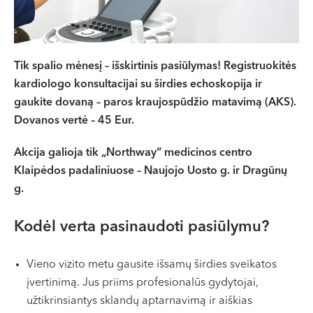
VII --
Klaipėda
Dragūnų g. 2
Tik spalio mėnesį – išskirtinis pasiūlymas! Registruokitės
Darbo laikas:
kardiologo konsultacijai su širdies echoskopija ir
I-V 08:00 - 20:00
gaukite dovaną – paros kraujospūdžio matavimą (AKS).
VI, VII --
Dovanos vertė – 45 Eur.
Naujoji Uosto g. 9
Akcija galioja tik „Northway“ medicinos centro
Darbo laikas:
Klaipėdos padaliniuose – Naujojo Uosto g. ir Dragūnų
I-V 08:00 - 20:00
g.
VI 09:00 - 15:00
VII --
Kodėl verta pasinaudoti pasiūlymu?
Kretinga
J. Basanavičiaus g. 80
Vieno vizito metu gausite išsamų širdies sveikatos
įvertinimą. Jus priims profesionalūs gydytojai,
Darbo laikas:
užtikrinsiantys sklandų aptarnavimą ir aiškias
I-V 08:00 - 20:00