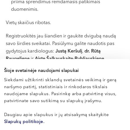
priima sprendimus remdamasis patikimais
duomenimis.
Vietų skaičius ribotas.
Registruokitės jau šiandien ir gaukite dvigubą naudą
savo širdies sveikatai. Pasiūlymu galite naudotis pas
gydytojus kardiologus:
Justą Keršulį
,
dr. Rūtą
Raugelienę
ir
Aistę Šalkauskaitę-Rubliauskienę
.
Šioje svetainėje naudojami slapukai
Registracija galima telefonu: +370 633 30 303 ir
internetu
nmc.lt/medicinos-paslaugos/kardiologija/
Siekdami užtikrinti sklandų svetainės veikimą ir gerą
naršymo patirtį, statistiniais ir rinkodaros tikslais
naudojame slapukus. Pasirinkę arba patvirtinę visus,
patvirtinate savo sutikimą su slapukų įrašymu.
Daugiau apie slapukus ir jų atsisakymą skaitykite
Slapukų politikoje.
Kitos naujienos