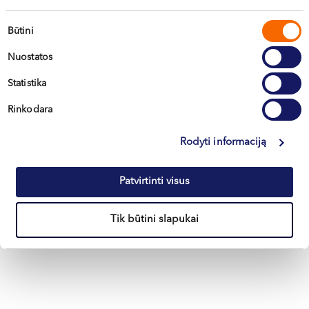
Sutikimo
Būtini
pasirinkimas
Darbo laikas liepos 6 d.
Nuostatos
Statistika
Informuojame, kad liepos 6 d. (pirmadienį)
mūsų centrai nedirbs. Pacientų lauksime ...
Rinkodara
Rodyti informaciją
Skaityti
Patvirtinti visus
Visos naujienos
Tik būtini slapukai