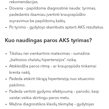
rekomendacijas.
VI, VII --
Dovana – papildoma diagnostinė nauda: tyrimas,
padedantis išsamiau įvertinti kraujospūdžio
svyravimus be papildomų kaštų.
Po tyrimo – gydytojo skambutis aptarti AKS rezultatus.
Kuo naudingas paros AKS tyrimas?
Tiksliau nei vienkartinis matavimas – sumažina
„baltosios chalatų hipertenzijos“ riziką.
Atskleidžia paros ritmą – ar kraujospūdis tinkamai
krenta naktį.
Padeda atskirti tikrąją hipertenziją nuo situacinio
pakilimo.
Padeda vertinti gydymo efektyvumą – parodo, kaip
vaistai veikia skirtingu paros metu.
Mažina diagnostikos klaidų tikimybę – gydytojas