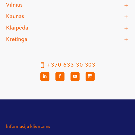
Vilnius
Kaunas
Klaipėda
Kretinga
+370 633 30 303
Informacija klientams