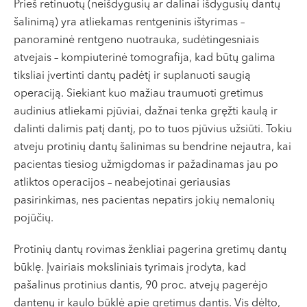
Prieš retinuotų (neišdygusių ar dalinai išdygusių dantų
šalinimą) yra atliekamas rentgeninis ištyrimas –
panoraminė rentgeno nuotrauka, sudėtingesniais
atvejais – kompiuterinė tomografija, kad būtų galima
tiksliai įvertinti dantų padėtį ir suplanuoti saugią
operaciją. Siekiant kuo mažiau traumuoti gretimus
audinius atliekami pjūviai, dažnai tenka gręžti kaulą ir
dalinti dalimis patį dantį, po to tuos pjūvius užsiūti. Tokiu
atveju protinių dantų šalinimas su bendrine nejautra, kai
pacientas tiesiog užmigdomas ir pažadinamas jau po
atliktos operacijos – neabejotinai geriausias
pasirinkimas, nes pacientas nepatirs jokių nemalonių
pojūčių.
Protinių dantų rovimas ženkliai pagerina gretimų dantų
būklę. Įvairiais moksliniais tyrimais įrodyta, kad
pašalinus protinius dantis, 90 proc. atvejų pagerėjo
dantenų ir kaulo būklė apie gretimus dantis. Vis dėlto,