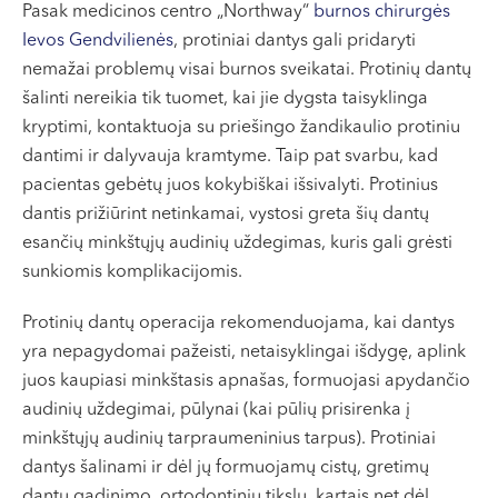
Pasak medicinos centro „Northway“
burnos chirurgės
VI, VII --
Ievos Gendvilienės
, protiniai dantys gali pridaryti
nemažai problemų visai burnos sveikatai. Protinių dantų
šalinti nereikia tik tuomet, kai jie dygsta taisyklinga
kryptimi, kontaktuoja su priešingo žandikaulio protiniu
dantimi ir dalyvauja kramtyme. Taip pat svarbu, kad
pacientas gebėtų juos kokybiškai išsivalyti. Protinius
dantis prižiūrint netinkamai, vystosi greta šių dantų
esančių minkštųjų audinių uždegimas, kuris gali grėsti
sunkiomis komplikacijomis.
Protinių dantų operacija rekomenduojama, kai dantys
yra nepagydomai pažeisti, netaisyklingai išdygę, aplink
juos kaupiasi minkštasis apnašas, formuojasi apydančio
audinių uždegimai, pūlynai (kai pūlių prisirenka į
minkštųjų audinių tarpraumeninius tarpus). Protiniai
dantys šalinami ir dėl jų formuojamų cistų, gretimų
dantų gadinimo, ortodontiniu tikslu, kartais net dėl