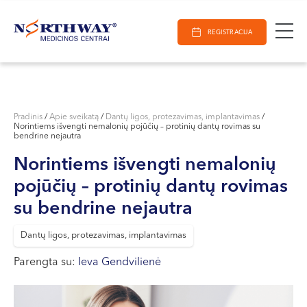
Ieškoti
E-Registracija
Darbo laikas
Paieška
REGISTRACIJA
VILNIUJE
KAUNE
Vilnius
KLAIPĖDOJE
S. Žukausko g. 19
Pradinis
/
Apie sveikatą
/
Dantų ligos, protezavimas, implantavimas
/
Norintiems išvengti nemalonių pojūčių – protinių dantų rovimas su
Darbo laikas:
bendrine nejautra
I-V 07:30 - 20:30
Norintiems išvengti nemalonių
VI 09:00 - 15:00
pojūčių – protinių dantų rovimas
VII --
Kaunas
su bendrine nejautra
Miško g. 25A
Dantų ligos, protezavimas, implantavimas
Darbo laikas:
Parengta su:
Ieva Gendvilienė
I-V 08:00 - 20:00
VI 09:00 - 15:00