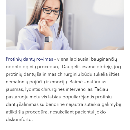
VII --
Klaipėda
Dragūnų g. 2
Darbo laikas:
I-V 08:00 - 20:00
VI, VII --
Naujoji Uosto g. 9
Protinių dantų rovimas
– viena labiausiai bauginančių
Darbo laikas:
odontologinių procedūrų. Daugelis esame girdėję, jog
I-V 08:00 - 20:00
protinių dantų šalinimas chirurginiu būdu sukelia išties
VI 09:00 - 15:00
nemalonių pojūčių ir emocijų. Baimė – natūralus
VII --
jausmas, lydintis chirurgines intervencijas. Tačiau
Kretinga
pastaruoju metu vis labiau populiarėjantis protinių
dantų šalinimas su bendrine nejautra suteikia galimybę
J. Basanavičiaus g. 80
atlikti šią procedūrą, nesukeliant pacientui jokio
Darbo laikas:
diskomforto.
I-V 08:00 - 20:00