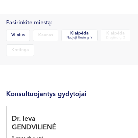
Pasirinkite miestą:
Klaipėda
Klaipėda
Vilnius
Kaunas
Naujoji Uosto g. 9
Dragūnų g. 2
Kretinga
Konsultuojantys gydytojai
Dr. Ieva
GENDVILIENĖ