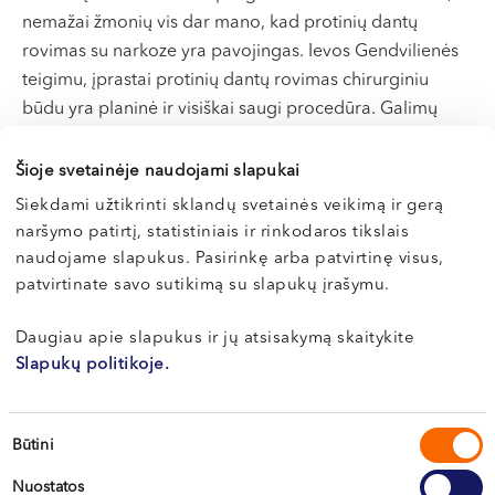
nemažai žmonių vis dar mano, kad protinių dantų
rovimas su narkoze yra pavojingas. Ievos Gendvilienės
teigimu, įprastai protinių dantų rovimas chirurginiu
būdu yra planinė ir visiškai saugi procedūra. Galimų
komplikacijų rizika siekia 3-8 procentus. Norint
sumažinti komplikacijų skaičių ir riziką, protinių dantų
Šioje svetainėje naudojami slapukai
šalinimą rekomenduojama patikėti tik gydytojams
Siekdami užtikrinti sklandų svetainės veikimą ir gerą
specialistams – burnos chirurgams, veido ir žandikaulių
naršymo patirtį, statistiniais ir rinkodaros tikslais
chirurgams arba periodontologams. Jie ne tik geriausiai
naudojame slapukus. Pasirinkę arba patvirtinę visus,
atliks šią procedūrą, bet ir, esant būtinybei, gebės
patvirtinate savo sutikimą su slapukų įrašymu.
susitvarkyti su iškilusiomis komplikacijomis.
Daugiau apie slapukus ir jų atsisakymą skaitykite
Prieš protinių dantų šalinimo operaciją būtina
Slapukų politikoje.
specialisto konsultacija. Konsultacijos metu pacientas
supažindinamas su operacijos eiga, aptariamos galimos
Sutikimo
Būtini
individualios rizikos ir komplikacijos. Siekiant išvengti
pasirinkimas
nemalonių netikėtumų, suteikiama detali informacija, ko
Nuostatos