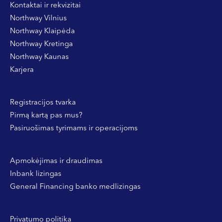
Kontaktai ir rekvizitai
Northway Vilnius
Northway Klaipėda
Northway Kretinga
Northway Kaunas
Karjera
Registracijos tvarka
Pirmą kartą pas mus?
Pasiruošimas tyrimams ir operacijoms
Apmokėjimas ir draudimas
Inbank lizingas
General Financing banko medlizingas
Privatumo politika