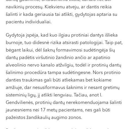
navikinių procesų. Kiekvienu atveju, ar dantis reikia
šalinti ir kada geriausia tai atlikti, gydytojas aptaria su
pacientu individualiai.
Gydytoja įspėja, kad kuo ilgiau protiniai dantys išlieka
burnoje, tuo didesnė rizika atsirasti patologijai. Taip pat,
bėgant laikui, dėl šaknų formavimosi sudėtingėja šių
dantų padėtis viršutinio žandinio ančio ar apatinio
alveolinio nervo kanalo atžvilgiu, todėl ir protinių dantų
šalinimo procedūra tampa sudėtingesne. Nors protinio
danties traukimas gali būti atliekamas bet kokiame
amžiuje, dar nesusiformavus šaknims ir nesant gretimų
sisteminių ligų, jį atlikti lengviau. Tačiau, anot I.
Gendvilienės, protinių dantų nerekomenduojama šalinti
jaunesniems nei 17 metų pacientams, nes gali būti
pažeistos žandikaulių augimo zonos.