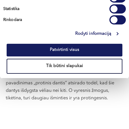
tikėtis ir kaip elgtis po operacijos. Operacijos metu
Statistika
pacientas gali jaustis visiškai ramus – jo saugumu,
saldžiu miegu ir sklandžia operacijos eiga profesionaliai
Rinkodara
pasirūpina patyrusi operacinės komanda. Tiesa, po
operacijos gali būti jaučiamas skausmas, tačiau jis
Rodyti informaciją
sėkmingai kontroliuojamas analgetikais, kuriuos
rekomenduoja procedūrą atlikęs gydytojas.
Patvirtinti visus
Baigdama pokalbį gydytoja akcentuoja, kad nors apie
Tik būtini slapukai
tai sklando daugybė mitų, protinių dantų rovimas
nedaro įtakos mūsų intelekto koeficientui. Manoma, kad
pavadinimas „protinis dantis“ atsirado todėl, kad šie
dantys išdygsta vėliau nei kiti. O vyresnis žmogus,
tikėtina, turi daugiau išminties ir yra protingesnis.