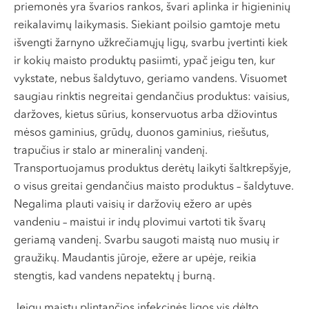
priemonės yra švarios rankos, švari aplinka ir higieninių
VI, VII --
reikalavimų laikymasis. Siekiant poilsio gamtoje metu
išvengti žarnyno užkrečiamųjų ligų, svarbu įvertinti kiek
ir kokių maisto produktų pasiimti, ypač jeigu ten, kur
vykstate, nebus šaldytuvo, geriamo vandens. Visuomet
saugiau rinktis negreitai gendančius produktus: vaisius,
daržoves, kietus sūrius, konservuotus arba džiovintus
mėsos gaminius, grūdų, duonos gaminius, riešutus,
trapučius ir stalo ar mineralinį vandenį.
Transportuojamus produktus derėtų laikyti šaltkrepšyje,
o visus greitai gendančius maisto produktus – šaldytuve.
Negalima plauti vaisių ir daržovių ežero ar upės
vandeniu – maistui ir indų plovimui vartoti tik švarų
geriamą vandenį. Svarbu saugoti maistą nuo musių ir
graužikų. Maudantis jūroje, ežere ar upėje, reikia
stengtis, kad vandens nepatektų į burną.
Jeigu maistu plintančios infekcinės ligos vis dėlto