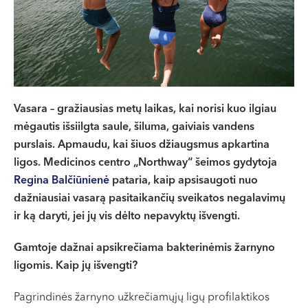
VII --
Klaipėda
Dragūnų g. 2
Darbo laikas:
I-V 08:00 - 20:00
VI, VII --
Vasara – gražiausias metų laikas, kai norisi kuo ilgiau
mėgautis išsiilgta saule, šiluma, gaiviais vandens
Naujoji Uosto g. 9
purslais. Apmaudu, kai šiuos džiaugsmus apkartina
Darbo laikas:
ligos. Medicinos centro „Northway“ šeimos gydytoja
I-V 08:00 - 20:00
Regina Balčiūnienė
pataria, kaip apsisaugoti nuo
VI 09:00 - 15:00
dažniausiai vasarą pasitaikančių sveikatos negalavimų
VII --
ir ką daryti, jei jų vis dėlto nepavyktų išvengti.
Kretinga
Gamtoje dažnai apsikrečiama bakterinėmis žarnyno
J. Basanavičiaus g. 80
ligomis. Kaip jų išvengti?
Darbo laikas:
Pagrindinės žarnyno užkrečiamųjų ligų profilaktikos
I-V 08:00 - 20:00