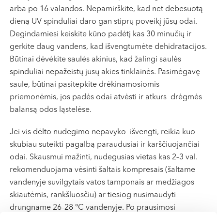
arba po 16 valandos. Nepamirškite, kad net debesuotą
dieną UV spinduliai daro gan stiprų poveikį jūsų odai.
Degindamiesi keiskite kūno padėtį kas 30 minučių ir
gerkite daug vandens, kad išvengtumėte dehidratacijos.
Būtinai dėvėkite saulės akinius, kad žalingi saulės
spinduliai nepažeistų jūsų akies tinklainės. Pasimėgavę
saule, būtinai pasitepkite drėkinamosiomis
priemonėmis, jos padės odai atvėsti ir atkurs drėgmės
balansą odos ląstelėse.
Jei vis dėlto nudegimo nepavyko išvengti, reikia kuo
skubiau suteikti pagalbą paraudusiai ir karščiuojančiai
odai. Skausmui mažinti, nudegusias vietas kas 2–3 val.
rekomenduojama vėsinti šaltais kompresais (šaltame
vandenyje suvilgytais vatos tamponais ar medžiagos
skiautėmis, rankšluosčiu) ar tiesiog nusimaudyti
drungname 26–28 °C vandenyje. Po prausimosi