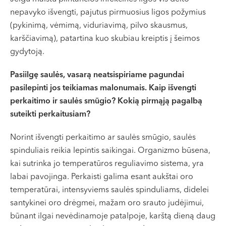
nepavyko išvengti, pajutus pirmuosius ligos požymius
(pykinimą, vėmimą, viduriavimą, pilvo skausmus,
karščiavimą), patartina kuo skubiau kreiptis į šeimos
gydytoją.
Pasiilgę saulės, vasarą neatsispiriame pagundai
pasilepinti jos teikiamas malonumais. Kaip išvengti
perkaitimo ir saulės smūgio? Kokią pirmąją pagalbą
suteikti perkaitusiam?
Norint išvengti perkaitimo ar saulės smūgio, saulės
spinduliais reikia lepintis saikingai. Organizmo būsena,
kai sutrinka jo temperatūros reguliavimo sistema, yra
labai pavojinga. Perkaisti galima esant aukštai oro
temperatūrai, intensyviems saulės spinduliams, didelei
santykinei oro drėgmei, mažam oro srauto judėjimui,
būnant ilgai nevėdinamoje patalpoje, karštą dieną daug