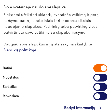
patariama odos nešluostyti, leisti nudžiūti – garuodamas
Šioje svetainėje naudojami slapukai
vanduo vėsina įkaitusią odą. Kad oda neišsausėtų,
nudegusias vietas tepkite drėkinamuoju kremu. Taip pat
Siekdami užtikrinti sklandų svetainės veikimą ir gerą
patartina gerti daug skysčių (negazuotų gėrimų ar
naršymo patirtį, statistiniais ir rinkodaros tikslais
naudojame slapukus. Pasirinkę arba patvirtinę visus,
sulčių), valgyti daug vaisių ir daržovių, kurie turi didelį
patvirtinate savo sutikimą su slapukų įrašymu.
kiekį vitaminų antioksidantų. Šie vitaminai neutralizuoja
išsiskyrusius laisvuosius radikalus.
Daugiau apie slapukus ir jų atsisakymą skaitykite
Slapukų politikoje.
Vaistinėse parduodami specialūs šaldomieji purškikliai,
niežulį slopinantys geliai su kalaminu ar priešalerginiai
vaistai. Nepakeliamam skausmui sumažinti galima
Sutikimo
Būtini
išgerti paracetamolio ar aspirino.
pasirinkimas
Jei nudegimas labai stiprus ar apima didelį plotą,
Nuostatos
rekomenduojama kreiptis į gydytoją.
Statistika
Rekomenduojamas vaistinėlės turinys poilsiaujantiems:
Rinkodara
vaistai nuo karščiavimo;
Rodyti informaciją