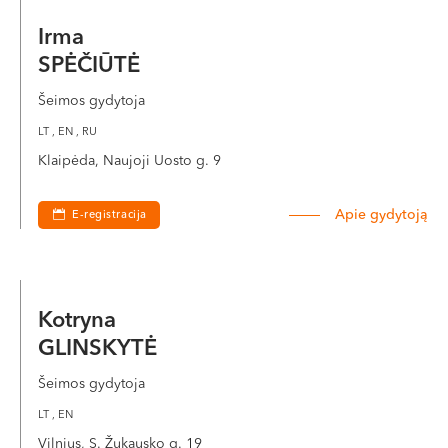
Irma
SPĖČIŪTĖ
Šeimos gydytoja
LT , EN , RU
Klaipėda, Naujoji Uosto g. 9
Apie gydytoją
E-registracija
Kotryna
GLINSKYTĖ
Šeimos gydytoja
LT , EN
Vilnius, S. Žukausko g. 19