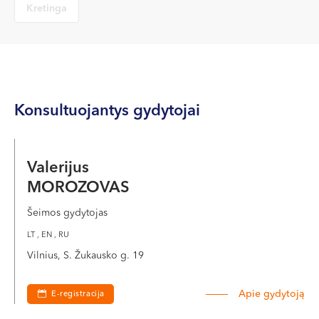
Kretinga
Konsultuojantys gydytojai
Valerijus
MOROZOVAS
Šeimos gydytojas
LT , EN , RU
Vilnius, S. Žukausko g. 19
Apie gydytoją
E-registracija