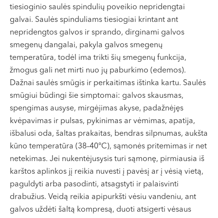
tiesioginio saulės spindulių poveikio nepridengtai
galvai. Saulės spinduliams tiesiogiai krintant ant
nepridengtos galvos ir sprando, dirginami galvos
smegenų dangalai, pakyla galvos smegenų
temperatūra, todėl ima trikti šių smegenų funkcija,
žmogus gali net mirti nuo jų paburkimo (edemos).
Dažnai saulės smūgis ir perkaitimas ištinka kartu. Saulės
smūgiui būdingi šie simptomai: galvos skausmas,
spengimas ausyse, mirgėjimas akyse, padažnėjęs
kvėpavimas ir pulsas, pykinimas ar vėmimas, apatija,
išbalusi oda, šaltas prakaitas, bendras silpnumas, aukšta
kūno temperatūra (38–40°C), sąmonės pritemimas ir net
netekimas. Jei nukentėjusysis turi sąmonę, pirmiausia iš
karštos aplinkos jį reikia nuvesti į pavėsį ar į vėsią vietą,
paguldyti arba pasodinti, atsagstyti ir palaisvinti
drabužius. Veidą reikia apipurkšti vėsiu vandeniu, ant
galvos uždėti šaltą kompresą, duoti atsigerti vėsaus