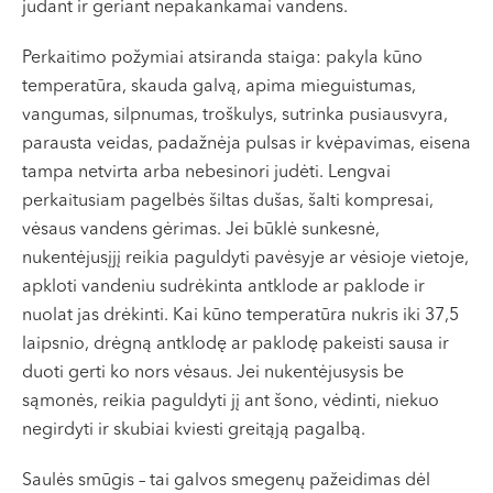
judant ir geriant nepakankamai vandens.
Perkaitimo požymiai atsiranda staiga: pakyla kūno
temperatūra, skauda galvą, apima mieguistumas,
vangumas, silpnumas, troškulys, sutrinka pusiausvyra,
parausta veidas, padažnėja pulsas ir kvėpavimas, eisena
tampa netvirta arba nebesinori judėti. Lengvai
perkaitusiam pagelbės šiltas dušas, šalti kompresai,
vėsaus vandens gėrimas. Jei būklė sunkesnė,
nukentėjusįjį reikia paguldyti pavėsyje ar vėsioje vietoje,
apkloti vandeniu sudrėkinta antklode ar paklode ir
nuolat jas drėkinti. Kai kūno temperatūra nukris iki 37,5
laipsnio, drėgną antklodę ar paklodę pakeisti sausa ir
duoti gerti ko nors vėsaus. Jei nukentėjusysis be
sąmonės, reikia paguldyti jį ant šono, vėdinti, niekuo
negirdyti ir skubiai kviesti greitąją pagalbą.
Saulės smūgis – tai galvos smegenų pažeidimas dėl