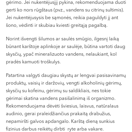
gėrimo. Jei nukentėjusįjį pykina, rekomenduojama duoti
gerti ko nors rūgštaus (pvz., vandens su citrinų sultimis).
Jei nukentėjusysis be sąmonės, reikia paguldyti jį ant
šono, vėdinti ir skubiau kviesti greitąją pagalbą.
Norint išvengti šilumos ar saulės smūgio, ilgesnį laiką
būnant karštoje aplinkoje ar saulėje, būtina vartoti daug
skysčių, ypač mineralizuoto vandens, nelaukiant, kol
pradės kamuoti troškulys.
Patartina valgyti daugiau skystų ar lengvai pasisavinamų
produktų, vaisių ir daržovių, vengti alkoholinių gėrimų,
skysčių su kofeinu, gėrimų su saldikliais, nes tokie
gėrimai skatina vandens pasišalinimą iš organizmo.
Rekomenduojama dėvėti šviesius, laisvus, natūralaus
audinio, gerai praleidžiančius prakaitą drabužius,
nepamiršti galvos apdangalo. Karštą dieną sunkius
fizinius darbus reikėtų dirbti ryte arba vakare.