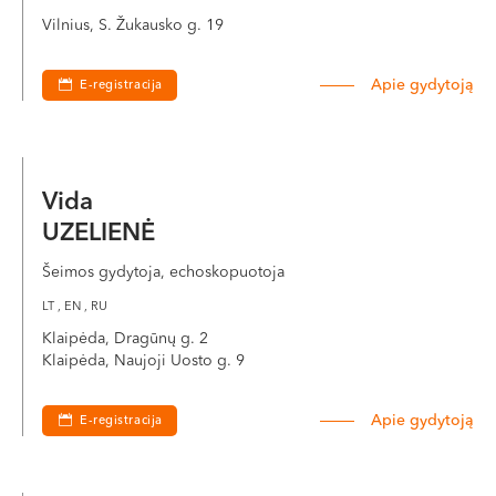
Vilnius, S. Žukausko g. 19
Apie gydytoją
E-registracija
Vida
UZELIENĖ
Šeimos gydytoja, echoskopuotoja
LT , EN , RU
Klaipėda, Dragūnų g. 2
Klaipėda, Naujoji Uosto g. 9
Apie gydytoją
E-registracija