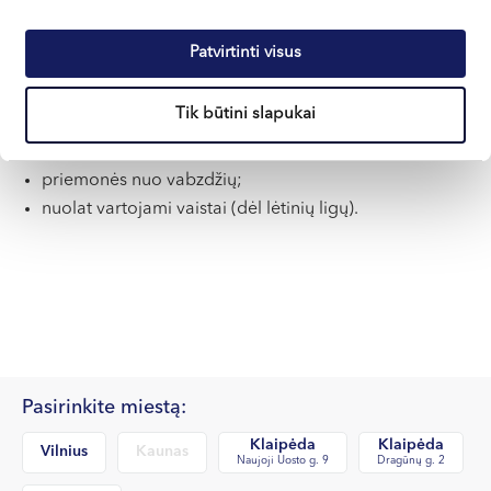
vaistai nuo viduriavimo, pykinimo;
vaistai nuo skausmo, uždegimo;
Patvirtinti visus
vaistai nuo alergijos;
termometras, tvarsčiai, pleistras;
Tik būtini slapukai
antiseptikas žaizdoms;
apsauginės priemonės nuo saulės ir po deginimosi;
priemonės nuo vabzdžių;
nuolat vartojami vaistai (dėl lėtinių ligų).
Pasirinkite miestą:
Klaipėda
Klaipėda
Vilnius
Kaunas
Naujoji Uosto g. 9
Dragūnų g. 2