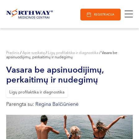
Ieškoti
E-Registracija
Darbo laikas
Paieška
REGISTRACIJA
VILNIUJE
KAUNE
Vilnius
KLAIPĖDOJE
S. Žukausko g. 19
Pradinis
/
Apie sveikatą
/
Ligų profilaktika ir diagnostika
/
Vasara be
apsinuodijimų, perkaitimų ir nudegimų
Darbo laikas:
I-V 07:30 - 20:30
Vasara be apsinuodijimų,
VI 09:00 - 15:00
perkaitimų ir nudegimų
VII --
Kaunas
Ligų profilaktika ir diagnostika
Parengta su:
Miško g. 25A
Regina Balčiūnienė
Darbo laikas:
I-V 08:00 - 20:00
VI 09:00 - 15:00