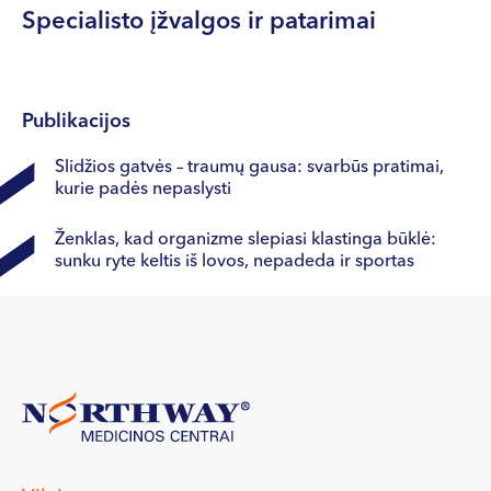
Vilniaus universiteto lektorius
Specialisto įžvalgos ir patarimai
Vilniaus universiteto sveikatos specialistų
tobulinimosi programos „Šiuolaikinė insulto
reabilitacija“ lektorius
Publikacijos
Slidžios gatvės – traumų gausa: svarbūs pratimai,
kurie padės nepaslysti
Ženklas, kad organizme slepiasi klastinga būklė:
sunku ryte keltis iš lovos, nepadeda ir sportas