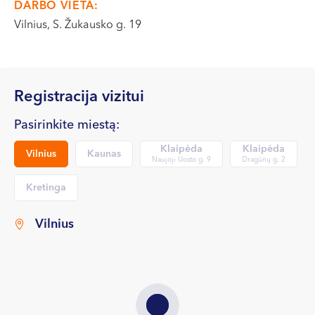
DARBO VIETA:
VI, VII --
Vilnius, S. Žukausko g. 19
Registracija vizitui
Pasirinkite miestą:
Klaipėda
Klaipėda
Vilnius
Kaunas
Naujoji Uosto g. 9
Dragūnų g. 2
Kretinga
Vilnius