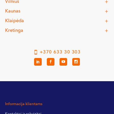
Vilnius
Kaunas
Klaipėda
Kretinga
+370 633 30 303
Informacija klientams