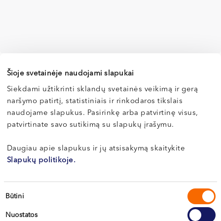
Specialisto teikiamos paslaugos
Šioje svetainėje naudojami slapukai
Siekdami užtikrinti sklandų svetainės veikimą ir gerą
Reabilitologo konsultacija
naršymo patirtį, statistiniais ir rinkodaros tikslais
naudojame slapukus. Pasirinkę arba patvirtinę visus,
patvirtinate savo sutikimą su slapukų įrašymu.
Paslaugos pavadinimas
Kaina
Fizinės medicinos ir reabilitacijos gydytojo
Daugiau apie slapukus ir jų atsisakymą skaitykite
90 €
konsultacija
Slapukų politikoje.
Pakartotinė fizinės medicinos ir reabilitacijos gydytojo
55 €
konsultacija
Sutikimo
Būtini
Fizinės reabilitacijos gydytojo programos sudarymas
50 €
pasirinkimas
Nuostatos