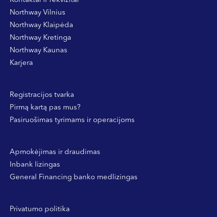
Kontaktai ir rekvizitai
Northway Vilnius
Northway Klaipėda
Northway Kretinga
Northway Kaunas
Karjera
Registracijos tvarka
Pirmą kartą pas mus?
Pasiruošimas tyrimams ir operacijoms
Apmokėjimas ir draudimas
Inbank lizingas
General Financing banko medlizingas
Privatumo politika