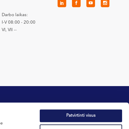
Darbo laikas:
I-V 08:00 - 20:00
VI, VII --
Patvirtinti visus
tika
Apie sveikatą
me