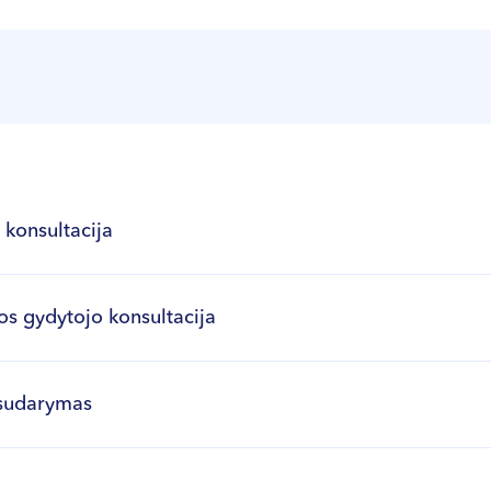
 konsultacija
jos gydytojo konsultacija
 sudarymas