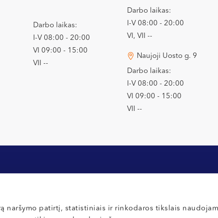
Darbo laikas:
I-V 08:00 - 20:00
Darbo laikas:
VI, VII --
I-V 08:00 - 20:00
VI 09:00 - 15:00
Naujoji Uosto g. 9
VII --
Darbo laikas:
I-V 08:00 - 20:00
VI 09:00 - 15:00
VII --
Apmokėjimas ir draudimas
Privatumo poli
ą naršymo patirtį, statistiniais ir rinkodaros tikslais naudoja