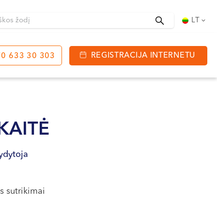
Ieškoti
LT
REGISTRACIJA INTERNETU
0 633 30 303
tinga
J. Basanavičiaus g. 80
bo laikas:
KAITĖ
 08:00 - 20:00
VII --
gydytoja
 sutrikimai