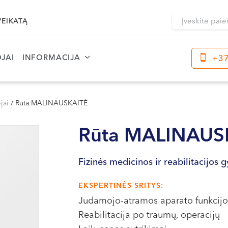
VEIKATĄ
JAI
INFORMACIJA
+37
Klaipėda
Kre
Dragūnų g. 2
jai
/
Rūta MALINAUSKAITĖ
Darbo laikas:
Dar
Rūta
MALINAUS
I-V 08:00 - 20:00
I-V
VI, VII --
VI, 
Fizinės medicinos ir reabilitacijos 
Naujoji Uosto g. 9
Darbo laikas:
EKSPERTINĖS SRITYS:
I-V 08:00 - 20:00
Judamojo-atramos aparato funkcijos
VI 09:00 - 15:00
Reabilitacija po traumų, operacijų
VII --