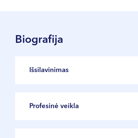
Biografija
Išsilavinimas
2021 m. Vilniaus universitete įgyta medic
2024 m. Vilniaus universitete įgyta fizinės
Profesinė veikla
Profesinė darbo patirtis – nuo 2021 m.