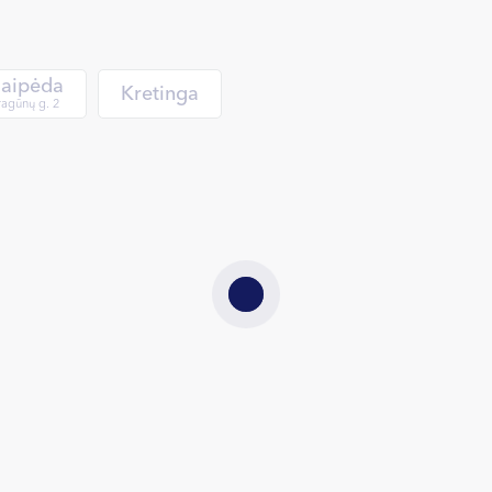
laipėda
Kretinga
agūnų g. 2