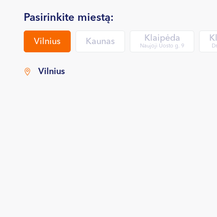
Pasirinkite miestą:
Klaipėda
K
Vilnius
Kaunas
Naujoji Uosto g. 9
Dr
Vilnius