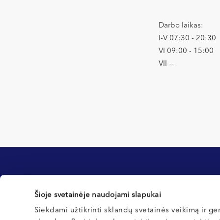
Darbo laikas:
I-V 07:30 - 20:30
VI 09:00 - 15:00
VII --
Informacija klientams
Šioje svetainėje naudojami slapukai
Kontaktai ir rekvizitai
Registracijos tvarka
Siekdami užtikrinti sklandų svetainės veikimą ir ger