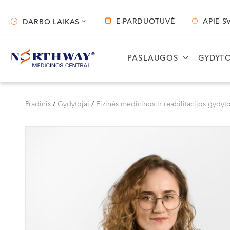
E-PARDUOTUVĖ
APIE S
DARBO LAIKAS
Darbo laikas
PASLAUGOS
GYDYTO
Vilnius
Kaunas
S. Žukausko g. 19
Miško g. 25A
Pradinis
/
Gydytojai
/
Fizinės medicinos ir reabilitacijos gydyto
Darbo laikas:
Darbo laikas:
I-V 07:30 - 20:30
I-V 08:00 - 20:00
VI 09:00 - 15:00
VI 09:00 - 15:00
VII --
VII --