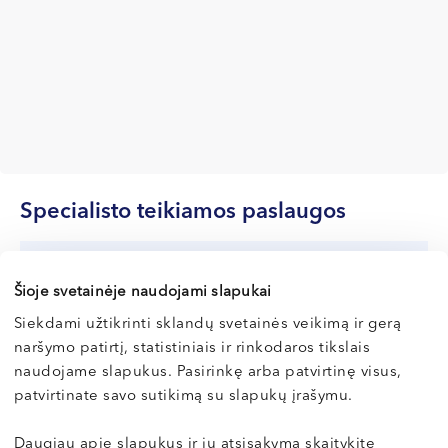
Specialisto teikiamos paslaugos
Konsultacijos ir tyrimai
Šioje svetainėje naudojami slapukai
Siekdami užtikrinti sklandų svetainės veikimą ir gerą
Tyrimai atliekami tik kartu su gydytojo konsultacija
naršymo patirtį, statistiniais ir rinkodaros tikslais
Paslaugos pavadinimas
Kaina
naudojame slapukus. Pasirinkę arba patvirtinę visus,
Neurologo konsultacija
95 €
patvirtinate savo sutikimą su slapukų įrašymu.
Pakartotinė neurologo konsultacija
70 €
Daugiau apie slapukus ir jų atsisakymą skaitykite