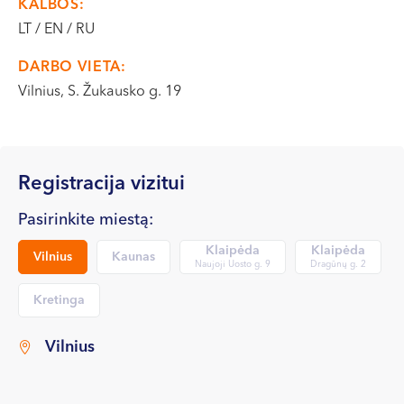
KALBOS:
VI, VII --
LT / EN / RU
DARBO VIETA:
Vilnius, S. Žukausko g. 19
Registracija vizitui
Pasirinkite miestą:
Klaipėda
Klaipėda
Vilnius
Kaunas
Naujoji Uosto g. 9
Dragūnų g. 2
Kretinga
Vilnius