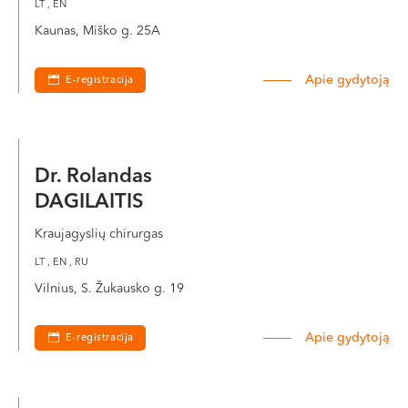
LT , EN
VI, VII --
Kaunas, Miško g. 25A
Apie gydytoją
E-registracija
Dr. Rolandas
DAGILAITIS
Kraujagyslių chirurgas
LT , EN , RU
Vilnius, S. Žukausko g. 19
Apie gydytoją
E-registracija