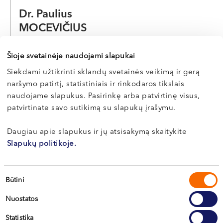
Dr. Paulius
MOCEVIČIUS
Kraujagyslių chirurgas
Šioje svetainėje naudojami slapukai
LT , EN , RU
Siekdami užtikrinti sklandų svetainės veikimą ir gerą
Kaunas, Miško g. 25A
naršymo patirtį, statistiniais ir rinkodaros tikslais
naudojame slapukus. Pasirinkę arba patvirtinę visus,
Apie gydytoją
patvirtinate savo sutikimą su slapukų įrašymu.
Daugiau apie slapukus ir jų atsisakymą skaitykite
Slapukų politikoje.
Apie sveikatą
Sutikimo
Būtini
pasirinkimas
Kojų tinimas gali perspėti apie
Nuostatos
rimtas ligas
Statistika