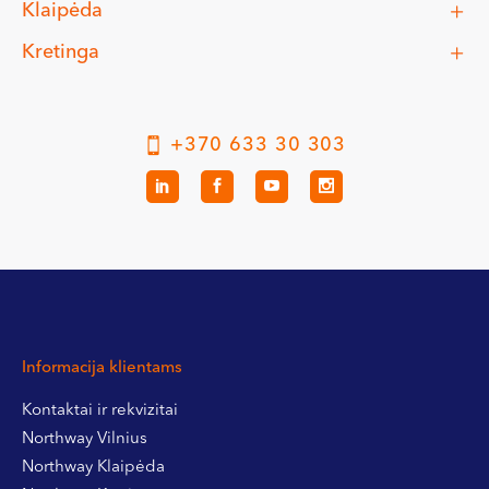
Klaipėda
Kretinga
+370 633 30 303
Informacija klientams
Kontaktai ir rekvizitai
Northway Vilnius
Northway Klaipėda