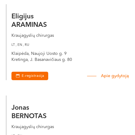
VI, VII --
Eligijus
ARAMINAS
Kraujagyslių chirurgas
LT , EN , RU
Klaipėda, Naujoji Uosto g. 9
Kretinga, J. Basanavičiaus g. 80
Apie gydytoją
E-registracija
Jonas
BERNOTAS
Kraujagyslių chirurgas