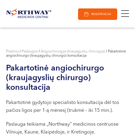
Ieškoti
E-Registracija
Darbo laikas
Paieška
REGISTRACIJA
VILNIUJE
KAUNE
Vilnius
KLAIPĖDOJE
S. Žukausko g. 19
Pradinis
/
Paslaugos
/
Angiochirurgija (kraujagyslių chirurgija)
/
Pakartotinė
angiochirurgo (kraujagyslių chirurgo) konsultacija
Darbo laikas:
I-V 07:30 - 20:30
Pakartotinė angiochirurgo
VI 09:00 - 15:00
(kraujagyslių chirurgo)
VII --
konsultacija
Kaunas
Miško g. 25A
Pakartotinė gydytojo specialisto konsultacija dėl tos
pačios ligos per 1-ą mėnesį (trukmė – iki 15 min.).
Darbo laikas:
I-V 08:00 - 20:00
Paslauga teikiama „Northway“ medicinos centruose
VI 09:00 - 15:00
Vilniuje, Kaune, Klaipėdoje, ir Kretingoje.