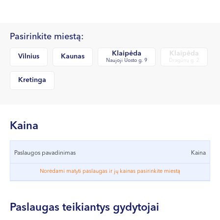
VII --
Klaipėda
Dragūnų g. 2
Pasirinkite miestą:
Darbo laikas:
Klaipėda
Klaipėda
Vilnius
Kaunas
Naujoji Uosto g. 9
Dragūnų g. 2
I-V 08:00 - 20:00
VI, VII --
Kretinga
Naujoji Uosto g. 9
Darbo laikas:
I-V 08:00 - 20:00
Kaina
VI 09:00 - 15:00
VII --
Paslaugos pavadinimas
Kaina
Kretinga
Norėdami matyti paslaugas ir jų kainas pasirinkite miestą
J. Basanavičiaus g. 80
Darbo laikas:
Paslaugas teikiantys gydytojai
I-V 08:00 - 20:00