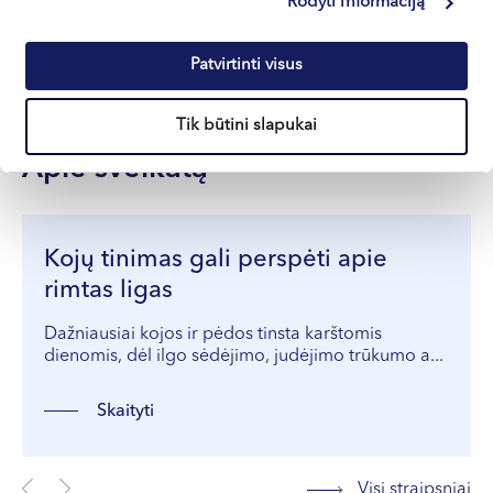
Kretinga, J. Basanavičiaus g. 80
Rodyti informaciją
Apie gydytoją
E-registracija
Patvirtinti visus
Tik būtini slapukai
Apie sveikatą
Kojų tinimas gali perspėti apie
rimtas ligas
Dažniausiai kojos ir pėdos tinsta karštomis
dienomis, dėl ilgo sėdėjimo, judėjimo trūkumo a...
Skaityti
Visi straipsniai