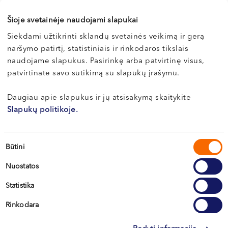
Dr. Paulius
Šioje svetainėje naudojami slapukai
MOCEVIČIUS
Siekdami užtikrinti sklandų svetainės veikimą ir gerą
Kraujagyslių chirurgas
naršymo patirtį, statistiniais ir rinkodaros tikslais
naudojame slapukus. Pasirinkę arba patvirtinę visus,
LT , EN , RU
patvirtinate savo sutikimą su slapukų įrašymu.
Kaunas, Miško g. 25A
Daugiau apie slapukus ir jų atsisakymą skaitykite
Apie gydytoją
Slapukų politikoje.
Sutikimo
Būtini
Rokas
pasirinkimas
Nuostatos
PETRUTIS
Statistika
Kraujagyslių chirurgas
LT , EN , RU
Rinkodara
Klaipėda, Naujoji Uosto g. 9