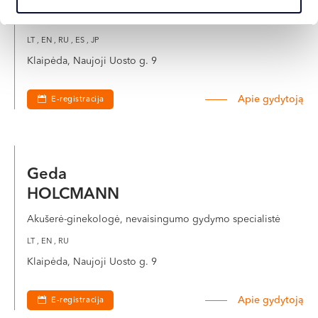
Akušeris-ginekologas
LT , EN , RU , ES , JP
Klaipėda, Naujoji Uosto g. 9
Apie gydytoją
E-registracija
Geda
HOLCMANN
Akušerė-ginekologė, nevaisingumo gydymo specialistė
LT , EN , RU
Klaipėda, Naujoji Uosto g. 9
Apie gydytoją
E-registracija