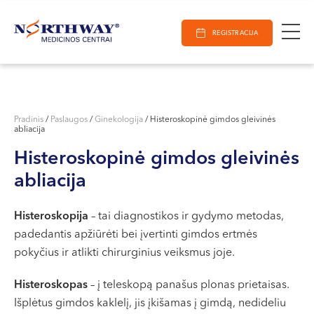
Ieškoti
E-Registracija
Darbo laikas
Paieška
REGISTRACIJA
VILNIUJE
KAUNE
Vilnius
KLAIPĖDOJE
S. Žukausko g. 19
Pradinis
/
Paslaugos
/
Ginekologija
/
Histeroskopinė gimdos gleivinės
abliacija
Darbo laikas:
I-V 07:30 - 20:30
Histeroskopinė gimdos gleivinės
VI 09:00 - 15:00
abliacija
VII --
Kaunas
Histeroskopija
– tai diagnostikos ir gydymo metodas,
padedantis apžiūrėti bei įvertinti gimdos ertmės
Miško g. 25A
pokyčius ir atlikti chirurginius veiksmus joje.
Darbo laikas:
I-V 08:00 - 20:00
Histeroskopas
– į teleskopą panašus plonas prietaisas.
VI 09:00 - 15:00
Išplėtus gimdos kaklelį, jis įkišamas į gimdą, nedideliu