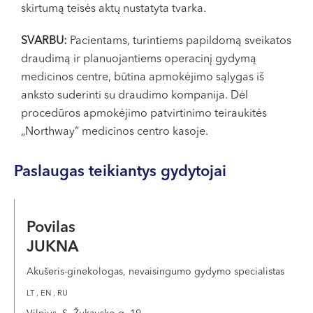
skirtumą teisės aktų nustatyta tvarka.
SVARBU:
Pacientams, turintiems papildomą sveikatos
draudimą ir planuojantiems operacinį gydymą
medicinos centre, būtina apmokėjimo sąlygas iš
anksto suderinti su draudimo kompanija. Dėl
procedūros apmokėjimo patvirtinimo teiraukitės
„Northway“ medicinos centro kasoje.
Paslaugas teikiantys gydytojai
Povilas
JUKNA
Akušeris-ginekologas, nevaisingumo gydymo specialistas
LT , EN , RU