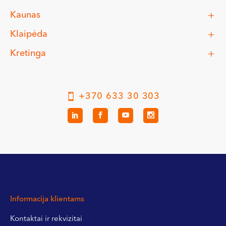
Kaunas
Klaipėda
Kretinga
+370 633 30 303
Informacija klientams
Kontaktai ir rekvizitai