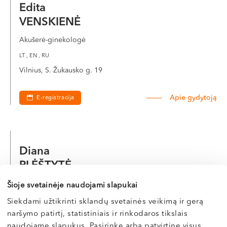
Edita
VENSKIENĖ
Akušerė-ginekologė
LT , EN , RU
Vilnius, S. Žukausko g. 19
Apie gydytoją
E-registracija
Diana
PLĖŠTYTĖ
Akušerė-ginekologė
Šioje svetainėje naudojami slapukai
LT , EN , RU , PL , ES
Siekdami užtikrinti sklandų svetainės veikimą ir gerą
naršymo patirtį, statistiniais ir rinkodaros tikslais
Vilnius, S. Žukausko g. 19
naudojame slapukus. Pasirinkę arba patvirtinę visus,