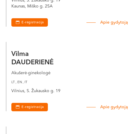
Vilnius, S. Žukausko g. 19
Kaunas, Miško g. 25A
Apie gydytoją
E-registracija
Vilma
DAUDERIENĖ
Akušerė-ginekologė
LT , EN , IT
Vilnius, S. Žukausko g. 19
Apie gydytoją
E-registracija