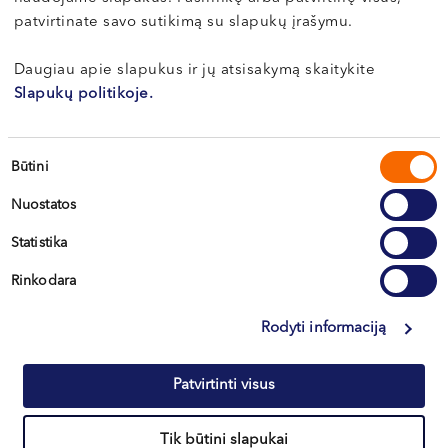
patvirtinate savo sutikimą su slapukų įrašymu.
Apie gydytoją
E-registracija
Daugiau apie slapukus ir jų atsisakymą skaitykite
Slapukų politikoje.
Dr. Lina
Sutikimo
JAKUBAUSKIENĖ
Būtini
pasirinkimas
Akušerė-ginekologė (laikinai nedirba)
Nuostatos
LT , EN , DE
Statistika
Vilnius, S. Žukausko g. 19
Rinkodara
Apie gydytoją
Rodyti informaciją
Patvirtinti visus
Tomas
LŪŽA
Tik būtini slapukai