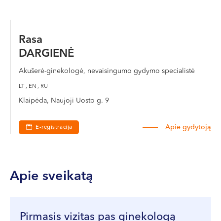
Rasa
DARGIENĖ
Akušerė-ginekologė, nevaisingumo gydymo specialistė
LT , EN , RU
Klaipėda, Naujoji Uosto g. 9
Apie gydytoją
E-registracija
Apie sveikatą
Pirmasis vizitas pas ginekologą