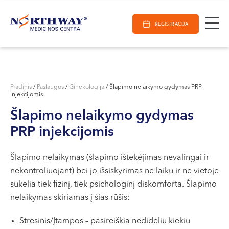
Ieškoti
E-Registracija
Darbo laikas
Paieška
REGISTRACIJA
VILNIUJE
KAUNE
Vilnius
KLAIPĖDOJE
S. Žukausko g. 19
Pradinis
/
Paslaugos
/
Ginekologija
/
Šlapimo nelaikymo gydymas PRP
injekcijomis
Darbo laikas:
I-V 07:30 - 20:30
Šlapimo nelaikymo gydymas
VI 09:00 - 15:00
PRP injekcijomis
VII --
Kaunas
Šlapimo nelaikymas (šlapimo ištekėjimas nevalingai ir
nekontroliuojant) bei jo išsiskyrimas ne laiku ir ne vietoje
Miško g. 25A
sukelia tiek fizinį, tiek psichologinį diskomfortą. Šlapimo
Darbo laikas:
nelaikymas skiriamas į šias rūšis:
I-V 08:00 - 20:00
VI 09:00 - 15:00
Stresinis/Įtampos – pasireiškia nedideliu kiekiu