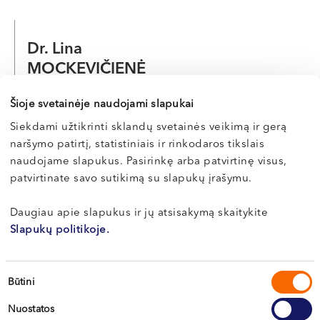
Dr. Lina
MOCKEVIČIENĖ
Akušerė-ginekologė, nevaisingumo gydymo specialistė
Šioje svetainėje naudojami slapukai
LT , EN , RU , ES
Siekdami užtikrinti sklandų svetainės veikimą ir gerą
Vilnius, S. Žukausko g. 19
naršymo patirtį, statistiniais ir rinkodaros tikslais
Kaunas, Miško g. 25A
naudojame slapukus. Pasirinkę arba patvirtinę visus,
patvirtinate savo sutikimą su slapukų įrašymu.
Apie gydytoją
E-registracija
Daugiau apie slapukus ir jų atsisakymą skaitykite
Slapukų politikoje.
Apie sveikatą
Sutikimo
Būtini
pasirinkimas
Nuostatos