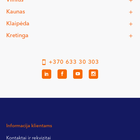
Kaunas
Klaipėda
Kretinga
+370 633 30 303
Informacija klientams
Kontaktai ir rekvizitai