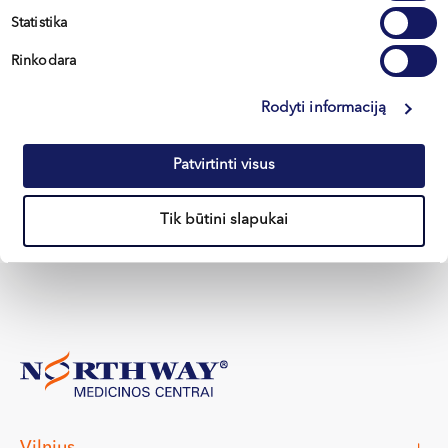
Pirmasis vizitas pas ginekologą
Statistika
paauglei: ką žinoti tėvams
Rinkodara
Pirmasis vizitas pas ginekologą – svarbus etapas
kiekvienos mergaitės ir paauglės sveikatos...
Rodyti informaciją
Skaityti
Patvirtinti visus
Visi straipsniai
Tik būtini slapukai
Vilnius