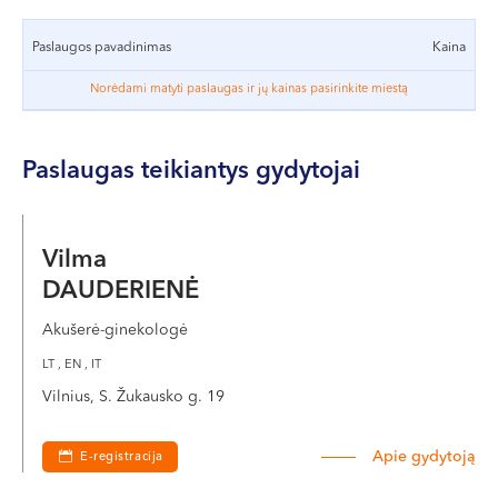
VI, VII --
skatina naujų ląstelių ir kraujagyslių formavimąsi, didina
makšties tonusą, elastingumą, storį, drėgmę.
Paslaugos pavadinimas
Kaina
Norėdami matyti paslaugas ir jų kainas pasirinkite miestą
Natūralumu pasižyminti PRP terapija taikoma, kai yra
fizinio krūvio sukeliamas šlapimo nelaikymas. PRP
procedūras po tam tikro laiko reikėtų pakartoti, nes jų
Paslaugas teikiantys gydytojai
poveikis neišlieka visą gyvenimą.
Vilma
DAUDERIENĖ
Akušerė-ginekologė
LT , EN , IT
Vilnius, S. Žukausko g. 19
Apie gydytoją
E-registracija