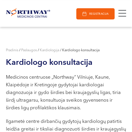
Ieškoti
E-Registracija
Darbo laikas
Paieška
REGISTRACIJA
VILNIUJE
KAUNE
Vilnius
KLAIPĖDOJE
S. Žukausko g. 19
Pradinis
/
Paslaugos
/
Kardiologija
/
Kardiologo konsultacija
Darbo laikas:
Kardiologo konsultacija
I-V 07:30 - 20:30
VI 09:00 - 15:00
Medicinos centruose „Northway“ Vilniuje, Kaune,
VII --
Klaipėdoje ir Kretingoje gydytojai kardiologai
Kaunas
diagnozuoja ir gydo širdies bei kraujagyslių ligas, tiria
Miško g. 25A
širdį ultragarsu, konsultuoja sveikos gyvensenos ir
širdies ligų profilaktikos klausimais.
Darbo laikas:
I-V 08:00 - 20:00
Ilgametė centre dirbančių gydytojų kardiologų patirtis
VI 09:00 - 15:00
leidžia greitai ir tiksliai diagnozuoti širdies ir kraujagyslių