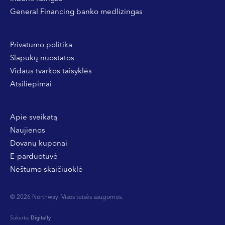
General Financing banko medlizingas
Privatumo politika
Slapukų nuostatos
Vidaus tvarkos taisyklės
Atsiliepimai
Apie sveikatą
Naujienos
Dovanų kuponai
E-parduotuvė
Nėštumo skaičiuoklė
© 2026 Northway. Visos teisės saugomos.
Sukurta:
Digitally