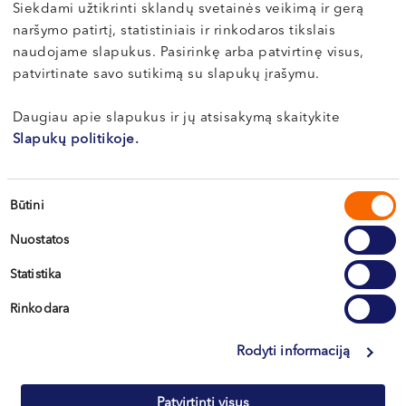
Klaipėda, Dragūnų g. 2
Siekdami užtikrinti sklandų svetainės veikimą ir gerą
Klaipėda, Naujoji Uosto g. 9
naršymo patirtį, statistiniais ir rinkodaros tikslais
naudojame slapukus. Pasirinkę arba patvirtinę visus,
Apie gydytoją
E-registracija
patvirtinate savo sutikimą su slapukų įrašymu.
Daugiau apie slapukus ir jų atsisakymą skaitykite
Slapukų politikoje.
Aistė ŠALKAUSKAITĖ -
RUBLIAUSKIENĖ
Sutikimo
Būtini
pasirinkimas
Kardiologė
Nuostatos
LT , EN
Statistika
Klaipėda, Naujoji Uosto g. 9
Kretinga, J. Basanavičiaus g. 80
Rinkodara
Apie gydytoją
E-registracija
Rodyti informaciją
Patvirtinti visus