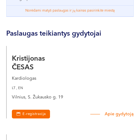
VI, VII --
Norėdami matyti paslaugas ir jų kainas pasirinkite miestą
Paslaugas teikiantys gydytojai
Kristijonas
ČESAS
Kardiologas
LT , EN
Vilnius, S. Žukausko g. 19
Apie gydytoją
E-registracija